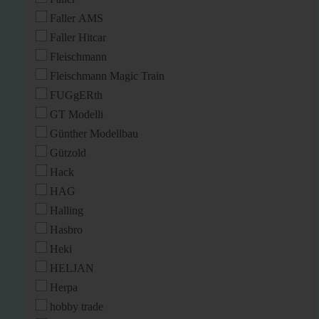
Faller AMS
Faller Hitcar
Fleischmann
Fleischmann Magic Train
FUGgERth
GT Modelli
Günther Modellbau
Gützold
Hack
HAG
Halling
Hasbro
Heki
HELJAN
Herpa
hobby trade