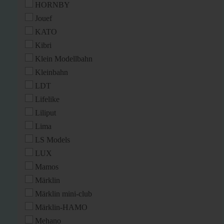
HORNBY
Jouef
KATO
Kibri
Klein Modellbahn
Kleinbahn
LDT
Lifelike
Liliput
Lima
LS Models
LUX
Mamos
Märklin
Märklin mini-club
Märklin-HAMO
Mehano