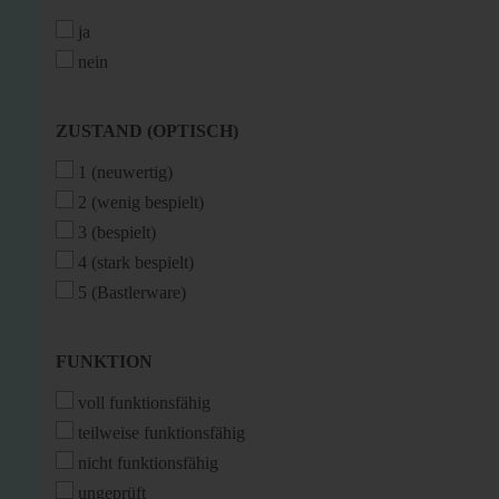
ja
nein
ZUSTAND
ZUSTAND (OPTISCH)
(OPTISCH)
1 (neuwertig)
2 (wenig bespielt)
3 (bespielt)
4 (stark bespielt)
5 (Bastlerware)
FUNKTION
FUNKTION
voll funktionsfähig
teilweise funktionsfähig
nicht funktionsfähig
ungeprüft