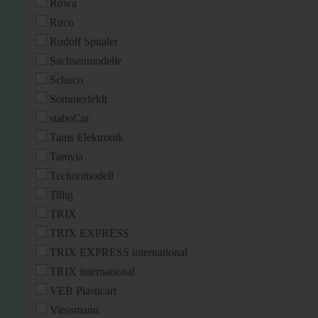
Röwa
Ruco
Rudolf Spitaler
Sachsenmodelle
Schuco
Sommerfeldt
staboCar
Tams Elektronik
Tamyia
Technomodell
Tillig
TRIX
TRIX EXPRESS
TRIX EXPRESS international
TRIX international
VEB Plasticart
Viessmann