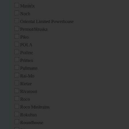
Minitrix
Noch
Oriental Limited Powerhouse
Permot/Hruska
Piko
POLA
Praline
Primex
Pullmann
Rai-Mo
Rietze
Rivarossi
Roco
Roco Minitrains
Rokuhan
Roundhouse