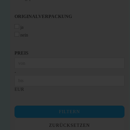
ORIGINALVERPACKUNG
ORIGINALVERPACKUNG
ja
nein
PREIS
PREIS
Preis bis
-
EUR
FILTERN
ZURÜCKSETZEN