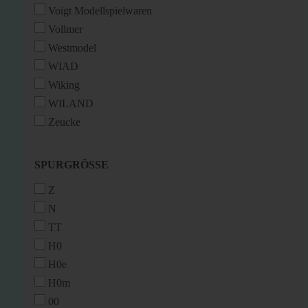
Voigt Modellspielwaren
Vollmer
Westmodel
WIAD
Wiking
WILAND
Zeucke
SPURGRÖSSE
SPURGRÖSSE
Z
N
TT
H0
H0e
H0m
00