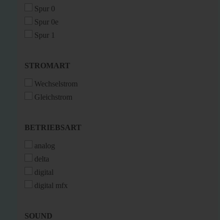
Spur 0
Spur 0e
Spur 1
STROMART
STROMART
Wechselstrom
Gleichstrom
BETRIEBSART
BETRIEBSART
analog
delta
digital
digital mfx
SOUND
SOUND