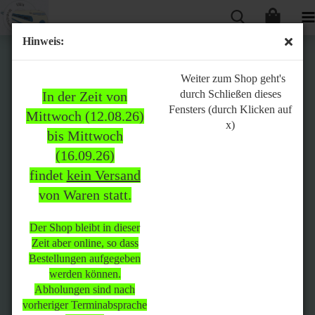
Hinweis:
Bitte
Weiter zum Shop geht's
durch Schließen dieses
In der Zeit von
beachten:
Fensters (durch Klicken auf
Mittwoch (12.08.26)
x)
bis Mittwoch
(16.09.26)
In der Zeit von Mittwoch
findet
kein Versand
(12.08.26) bis Mittwoch
von Waren statt.
(16.09.26)
findet
kein Versand
von Waren
statt.
Der Shop bleibt in dieser
Zeit aber online, so dass
Der Shop bleibt in dieser Zeit
Bestellungen aufgegeben
aber online, so dass
werden können.
Bestellungen aufgegeben
Abholungen sind nach
werden können.
vorheriger Terminabsprache