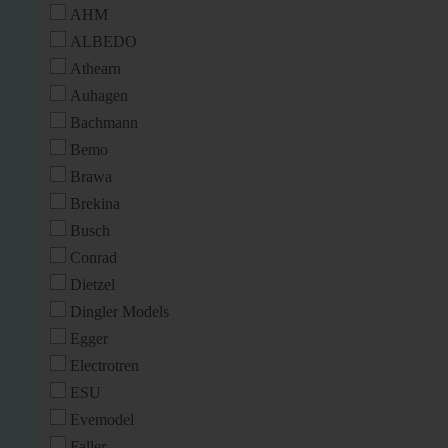
AHM
ALBEDO
Athearn
Auhagen
Bachmann
Bemo
Brawa
Brekina
Busch
Conrad
Dietzel
Dingler Models
Egger
Electrotren
ESU
Evemodel
Faller