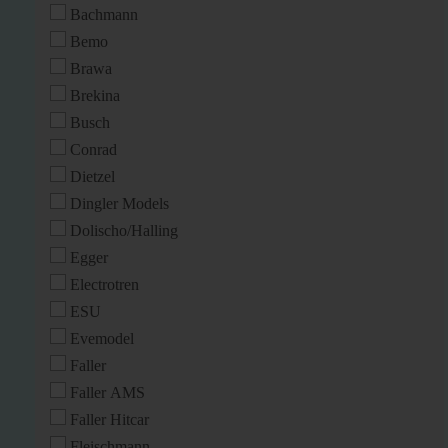
Bachmann
Bemo
Brawa
Brekina
Busch
Conrad
Dietzel
Dingler Models
Dolischo/Halling
Egger
Electrotren
ESU
Evemodel
Faller
Faller AMS
Faller Hitcar
Fleischmann