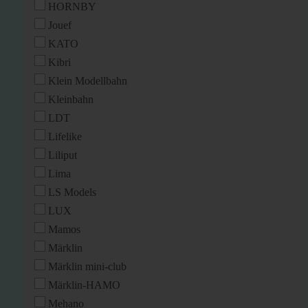
HORNBY
Jouef
KATO
Kibri
Klein Modellbahn
Kleinbahn
LDT
Lifelike
Liliput
Lima
LS Models
LUX
Mamos
Märklin
Märklin mini-club
Märklin-HAMO
Mehano