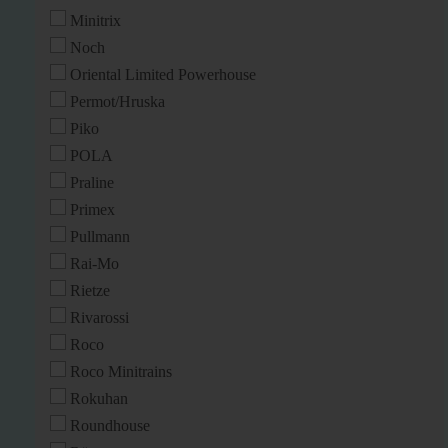
Minitrix
Noch
Oriental Limited Powerhouse
Permot/Hruska
Piko
POLA
Praline
Primex
Pullmann
Rai-Mo
Rietze
Rivarossi
Roco
Roco Minitrains
Rokuhan
Roundhouse