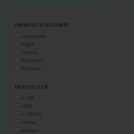
PRODUKTKATEGORIE
PRODUKTKATEGORIE
Lokomotiven
Wagen
Zubehör
Bastlerecke
Konvolute
HERSTELLER
HERSTELLER
ACME
AHM
ALBEDO
Athearn
Auhagen