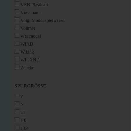
VEB Plasticart
Viessmann
Voigt Modellspielwaren
Vollmer
Westmodel
WIAD
Wiking
WILAND
Zeucke
SPURGRÖSSE
SPURGRÖSSE
Z
N
TT
H0
H0e