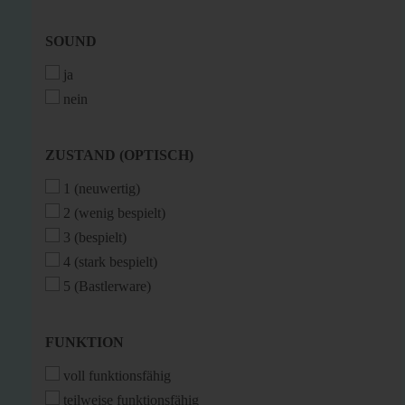
SOUND
SOUND
ja
nein
ZUSTAND
ZUSTAND (OPTISCH)
(OPTISCH)
1 (neuwertig)
2 (wenig bespielt)
3 (bespielt)
4 (stark bespielt)
5 (Bastlerware)
FUNKTION
FUNKTION
voll funktionsfähig
teilweise funktionsfähig