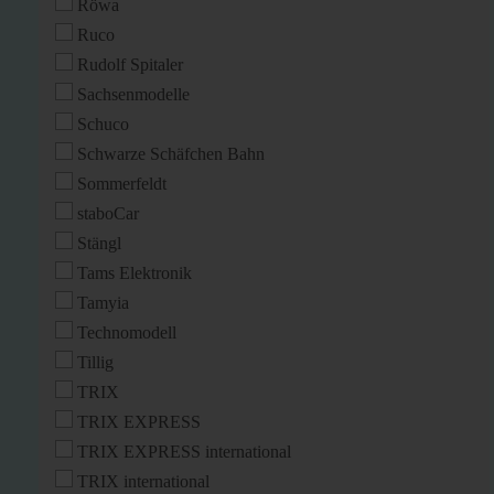
Röwa
Ruco
Rudolf Spitaler
Sachsenmodelle
Schuco
Schwarze Schäfchen Bahn
Sommerfeldt
staboCar
Stängl
Tams Elektronik
Tamyia
Technomodell
Tillig
TRIX
TRIX EXPRESS
TRIX EXPRESS international
TRIX international