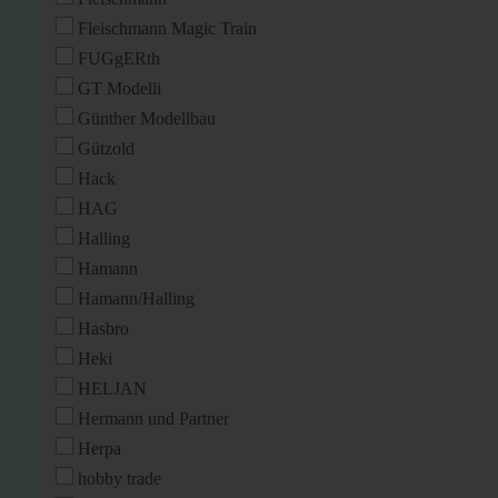
Fleischmann Magic Train
FUGgERth
GT Modelli
Günther Modellbau
Gützold
Hack
HAG
Halling
Hamann
Hamann/Halling
Hasbro
Heki
HELJAN
Hermann und Partner
Herpa
hobby trade