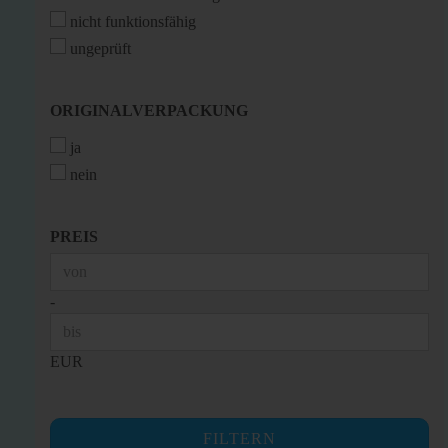
nicht funktionsfähig
ungeprüft
ORIGINALVERPACKUNG
ORIGINALVERPACKUNG
ja
nein
PREIS
PREIS
Preis bis
-
EUR
FILTERN