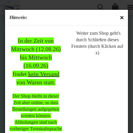
Hinweis:
Bitte
Weiter zum Shop geht's
durch Schließen dieses
In der Zeit von
beachten:
Fensters (durch Klicken auf
Mittwoch (12.08.26)
x)
bis Mittwoch
(16.09.26)
In der Zeit von Mittwoch
findet
kein Versand
(12.08.26) bis Mittwoch
von Waren statt.
(16.09.26)
findet
kein Versand
von Waren
statt.
Der Shop bleibt in dieser
Zeit aber online, so dass
Der Shop bleibt in dieser Zeit
Bestellungen aufgegeben
aber online, so dass
werden können.
Bestellungen aufgegeben
Abholungen sind nach
werden können.
vorheriger Terminabsprache