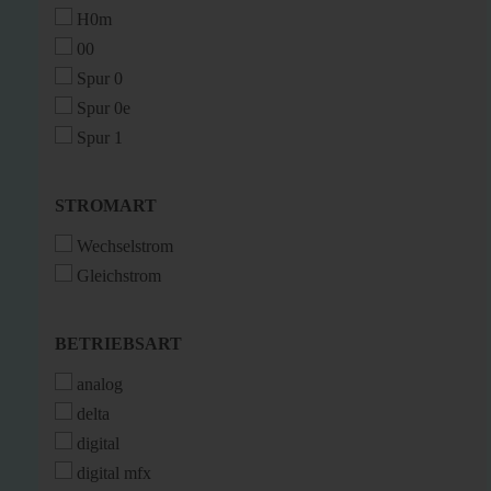
H0m
00
Spur 0
Spur 0e
Spur 1
STROMART
STROMART
Wechselstrom
Gleichstrom
BETRIEBSART
BETRIEBSART
analog
delta
digital
digital mfx