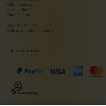
Ulrich Schneider
Im Kappelfeld 30
70469 Stuttgart
Tel: 0711 / 817 89 67
Mail: uu.schneider@t-online.de
BEZAHLEN MI
T