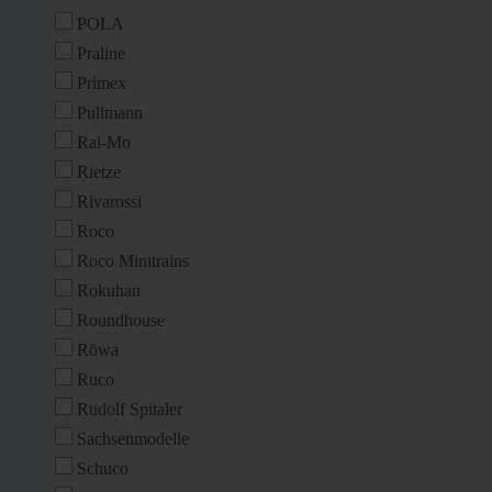
POLA
Praline
Primex
Pullmann
Rai-Mo
Rietze
Rivarossi
Roco
Roco Minitrains
Rokuhan
Roundhouse
Röwa
Ruco
Rudolf Spitaler
Sachsenmodelle
Schuco