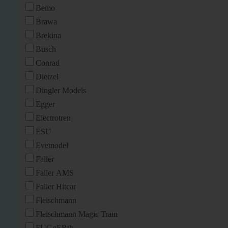
Bemo
Brawa
Brekina
Busch
Conrad
Dietzel
Dingler Models
Egger
Electrotren
ESU
Evemodel
Faller
Faller AMS
Faller Hitcar
Fleischmann
Fleischmann Magic Train
FUGgERth