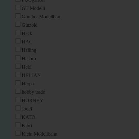
GT Modelli
Günther Modellbau
Gützold
Hack
HAG
Halling
Hasbro
Heki
HELJAN
Herpa
hobby trade
HORNBY
Jouef
KATO
Kibri
Klein Modellbahn