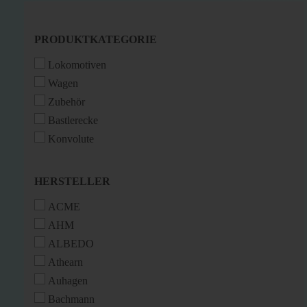
PRODUKTKATEGORIE
PRODUKTKATEGORIE
Lokomotiven
Wagen
Zubehör
Bastlerecke
Konvolute
HERSTELLER
HERSTELLER
ACME
AHM
ALBEDO
Athearn
Auhagen
Bachmann