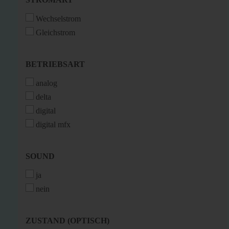
Wechselstrom
Gleichstrom
BETRIEBSART
BETRIEBSART
analog
delta
digital
digital mfx
SOUND
SOUND
ja
nein
ZUSTAND
ZUSTAND (OPTISCH)