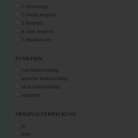
(OPTISCH)
1 (neuwertig)
2 (wenig bespielt)
3 (bespielt)
4 (stark bespielt)
5 (Bastlerware)
FUNKTION
FUNKTION
voll funktionsfähig
teilweise funktionsfähig
nicht funktionsfähig
ungeprüft
ORIGINALVERPACKUNG
ORIGINALVERPACKUNG
ja
nein