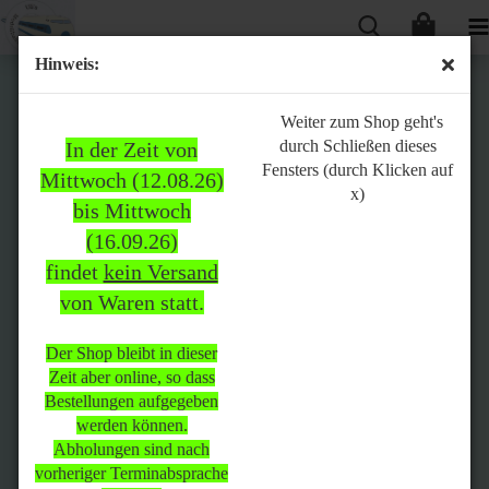
Hinweis:
Bitte
Weiter zum Shop geht's
durch Schließen dieses
In der Zeit von
beachten:
Fensters (durch Klicken auf
Mittwoch (12.08.26)
x)
bis Mittwoch
(16.09.26)
In der Zeit von Mittwoch
findet
kein Versand
(12.08.26) bis Mittwoch
von Waren statt.
(16.09.26)
findet
kein Versand
von Waren
statt.
Der Shop bleibt in dieser
Zeit aber online, so dass
Der Shop bleibt in dieser Zeit
Bestellungen aufgegeben
aber online, so dass
werden können.
Bestellungen aufgegeben
Abholungen sind nach
werden können.
vorheriger Terminabsprache