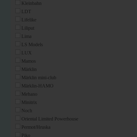
Kleinbahn
LDT
Lifelike
Liliput
Lima
LS Models
LUX
Mamos
Märklin
Märklin mini-club
Märklin-HAMO
Mehano
Minitrix
Noch
Oriental Limited Powerhouse
Permot/Hruska
Piko