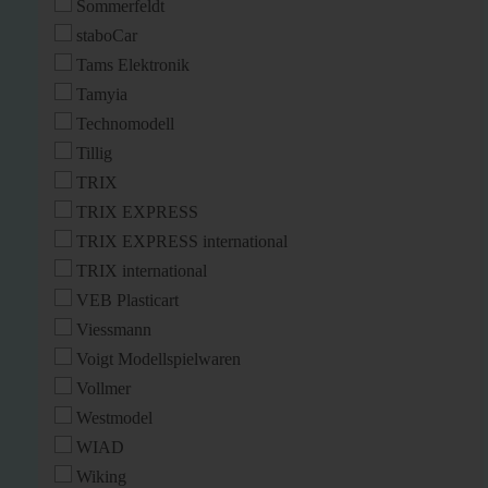
Sommerfeldt
staboCar
Tams Elektronik
Tamyia
Technomodell
Tillig
TRIX
TRIX EXPRESS
TRIX EXPRESS international
TRIX international
VEB Plasticart
Viessmann
Voigt Modellspielwaren
Vollmer
Westmodel
WIAD
Wiking