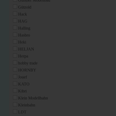
Günther Modellbau
Gützold
Hack
HAG
Halling
Hasbro
Heki
HELJAN
Herpa
hobby trade
HORNBY
Jouef
KATO
Kibri
Klein Modellbahn
Kleinbahn
LDT