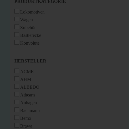
PRODUKTKATEGORIE
PRODUKTKATEGORIE
Lokomotiven
Wagen
Zubehör
Bastlerecke
Konvolute
HERSTELLER
HERSTELLER
ACME
AHM
ALBEDO
Athearn
Auhagen
Bachmann
Bemo
Brawa