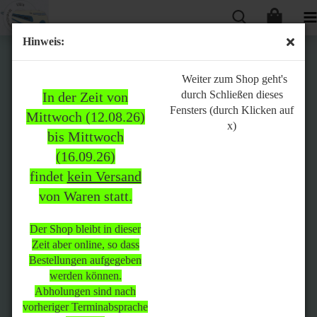
Hinweis:
Bitte
Weiter zum Shop geht's
durch Schließen dieses
In der Zeit von
beachten:
Fensters (durch Klicken auf
Mittwoch (12.08.26)
x)
bis Mittwoch
(16.09.26)
In der Zeit von Mittwoch
findet
kein Versand
(12.08.26) bis Mittwoch
von Waren statt.
(16.09.26)
findet
kein Versand
von Waren
statt.
Der Shop bleibt in dieser
Zeit aber online, so dass
Der Shop bleibt in dieser Zeit
Bestellungen aufgegeben
aber online, so dass
werden können.
Bestellungen aufgegeben
Abholungen sind nach
werden können.
vorheriger Terminabsprache