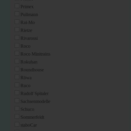
Primex
Pullmann
Rai-Mo
Rietze
Rivarossi
Roco
Roco Minitrains
Rokuhan
Roundhouse
Röwa
Ruco
Rudolf Spitaler
Sachsenmodelle
Schuco
Sommerfeldt
staboCar