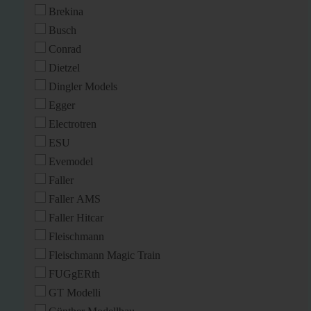
Brekina
Busch
Conrad
Dietzel
Dingler Models
Egger
Electrotren
ESU
Evemodel
Faller
Faller AMS
Faller Hitcar
Fleischmann
Fleischmann Magic Train
FUGgERth
GT Modelli