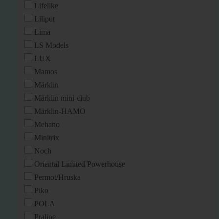
Lifelike
Liliput
Lima
LS Models
LUX
Mamos
Märklin
Märklin mini-club
Märklin-HAMO
Mehano
Minitrix
Noch
Oriental Limited Powerhouse
Permot/Hruska
Piko
POLA
Praline