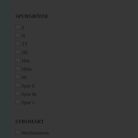
SPURGRÖSSE
SPURGRÖSSE
Z
N
TT
H0
H0e
H0m
00
Spur 0
Spur 0e
Spur 1
STROMART
STROMART
Wechselstrom