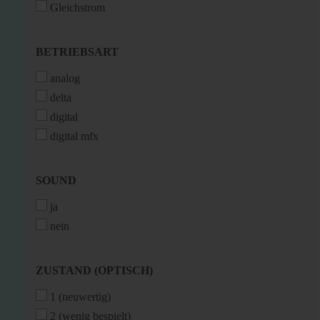
Gleichstrom
BETRIEBSART
BETRIEBSART
analog
delta
digital
digital mfx
SOUND
SOUND
ja
nein
ZUSTAND
ZUSTAND (OPTISCH)
(OPTISCH)
1 (neuwertig)
2 (wenig bespielt)