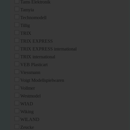
Tams Elektronik
Tamyia
Technomodell
Tillig
TRIX
TRIX EXPRESS
TRIX EXPRESS international
TRIX international
VEB Plasticart
Viessmann
Voigt Modellspielwaren
Vollmer
Westmodel
WIAD
Wiking
WILAND
Zeucke