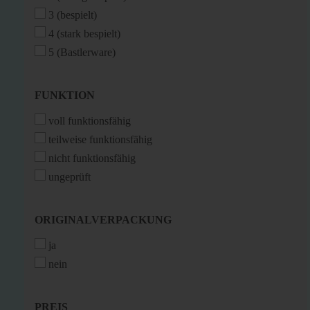
3 (bespielt)
4 (stark bespielt)
5 (Bastlerware)
FUNKTION
FUNKTION
voll funktionsfähig
teilweise funktionsfähig
nicht funktionsfähig
ungeprüft
ORIGINALVERPACKUNG
ORIGINALVERPACKUNG
ja
nein
PREIS
PREIS