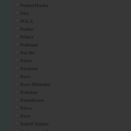
Permot/Hruska
Piko
POLA
Praline
Primex
Pullmann
Rai-Mo
Rietze
Rivarossi
Roco
Roco Minitrains
Rokuhan
Roundhouse
Röwa
Ruco
Rudolf Spitaler