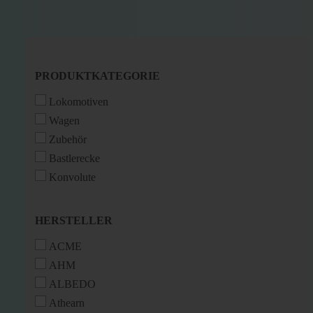
PRODUKTKATEGORIE
PRODUKTKATEGORIE
Lokomotiven
Wagen
Zubehör
Bastlerecke
Konvolute
HERSTELLER
HERSTELLER
ACME
AHM
ALBEDO
Athearn