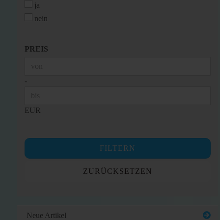
ja
nein
PREIS
PREIS
Preis bis
-
EUR
FILTERN
ZURÜCKSETZEN
Neue Artikel