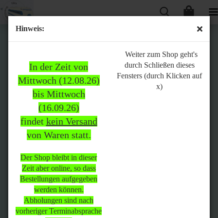
Hinweis:
Bitte
Weiter zum Shop geht's
durch Schließen dieses
In der Zeit von
beachten:
Fensters (durch Klicken auf
Mittwoch (12.08.26)
x)
bis Mittwoch
(16.09.26)
In der Zeit von Mittwoch
findet
kein Versand
(12.08.26) bis Mittwoch
von Waren statt.
(16.09.26)
findet
kein Versand
von Waren
statt.
Der Shop bleibt in dieser
Zeit aber online, so dass
Der Shop bleibt in dieser Zeit
Bestellungen aufgegeben
aber online, so dass
werden können.
Bestellungen aufgegeben
Abholungen sind nach
werden können.
vorheriger Terminabsprache