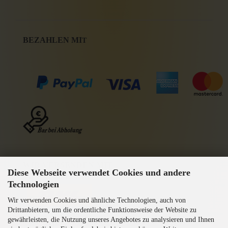
BEZAHLEN MI
T
WIR VERSENDEN MIT
Diese Webseite verwendet Cookies und andere
GEPRÜFTE AGB
Technologien
Wir verwenden Cookies und ähnliche Technologien, auch von
Drittanbietern, um die ordentliche Funktionsweise der Website zu
gewährleisten, die Nutzung unseres Angebotes zu analysieren und Ihnen