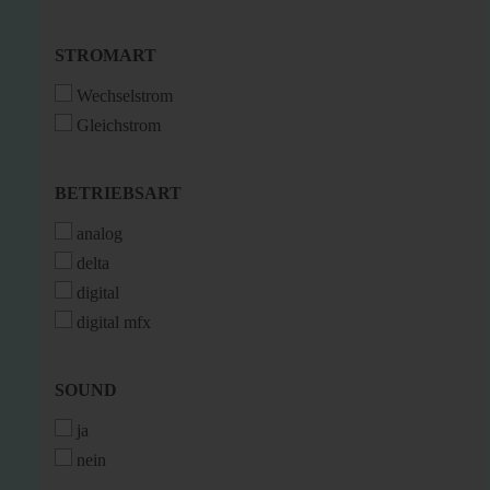
STROMART
STROMART
Wechselstrom
Gleichstrom
BETRIEBSART
BETRIEBSART
analog
delta
digital
digital mfx
SOUND
SOUND
ja
nein