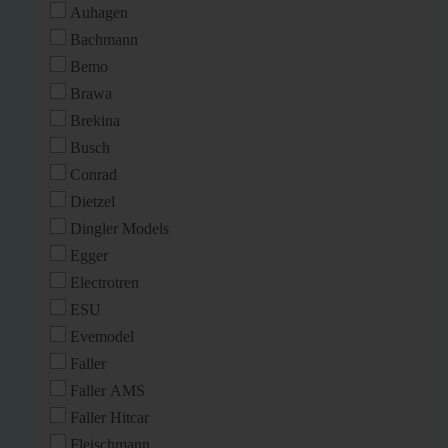
Auhagen
Bachmann
Bemo
Brawa
Brekina
Busch
Conrad
Dietzel
Dingler Models
Egger
Electrotren
ESU
Evemodel
Faller
Faller AMS
Faller Hitcar
Fleischmann