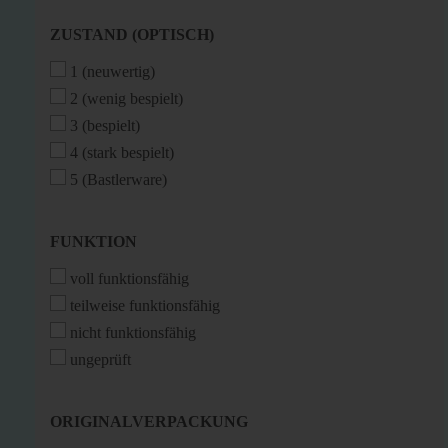
ZUSTAND
ZUSTAND (OPTISCH)
(OPTISCH)
1 (neuwertig)
2 (wenig bespielt)
3 (bespielt)
4 (stark bespielt)
5 (Bastlerware)
FUNKTION
FUNKTION
voll funktionsfähig
teilweise funktionsfähig
nicht funktionsfähig
ungeprüft
ORIGINALVERPACKUNG
ORIGINALVERPACKUNG