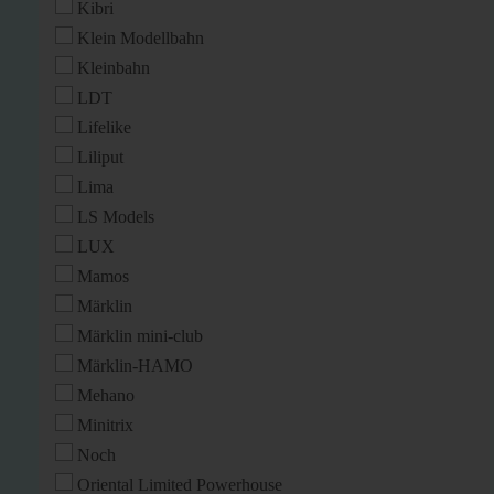
Kibri
Klein Modellbahn
Kleinbahn
LDT
Lifelike
Liliput
Lima
LS Models
LUX
Mamos
Märklin
Märklin mini-club
Märklin-HAMO
Mehano
Minitrix
Noch
Oriental Limited Powerhouse