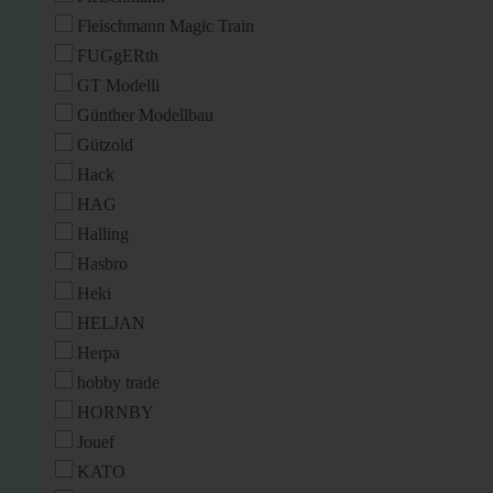
Fleischmann Magic Train
FUGgERth
GT Modelli
Günther Modellbau
Gützold
Hack
HAG
Halling
Hasbro
Heki
HELJAN
Herpa
hobby trade
HORNBY
Jouef
KATO