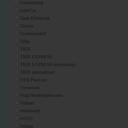
Sommerfeldt
staboCar
Tams Elektronik
Tamyia
Technomodell
Tillig
TRIX
TRIX EXPRESS
TRIX EXPRESS international
TRIX international
VEB Plasticart
Viessmann
Voigt Modellspielwaren
Vollmer
Westmodel
WIAD
Wiking