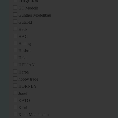
FUGgERth
GT Modelli
Günther Modellbau
Gützold
Hack
HAG
Halling
Hasbro
Heki
HELJAN
Herpa
hobby trade
HORNBY
Jouef
KATO
Kibri
Klein Modellbahn