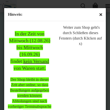
Hinweis:
Bitte
Weiter zum Shop geht's
durch Schließen dieses
In der Zeit von
beachten:
Fensters (durch Klicken auf
Mittwoch (12.08.26)
x)
bis Mittwoch
(16.09.26)
In der Zeit von Mittwoch
findet
kein Versand
(12.08.26) bis Mittwoch
von Waren statt.
(16.09.26)
findet
kein Versand
von Waren
statt.
Der Shop bleibt in dieser
Zeit aber online, so dass
Der Shop bleibt in dieser Zeit
Bestellungen aufgegeben
aber online, so dass
werden können.
Bestellungen aufgegeben
Abholungen sind nach
werden können.
vorheriger Terminabsprache