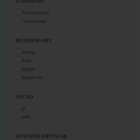
STROMART
STROMART
Wechselstrom
Gleichstrom
BETRIEBSART
BETRIEBSART
analog
delta
digital
digital mfx
SOUND
SOUND
ja
nein
ZUSTAND
ZUSTAND (OPTISCH)