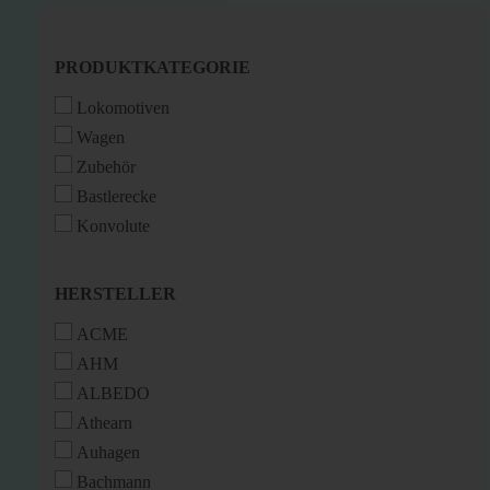
PRODUKTKATEGORIE
PRODUKTKATEGORIE
Lokomotiven
Wagen
Zubehör
Bastlerecke
Konvolute
HERSTELLER
HERSTELLER
ACME
AHM
ALBEDO
Athearn
Auhagen
Bachmann