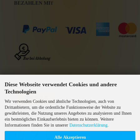
BEZAHLEN MI
T
WIR VERSENDEN MIT
Diese Webseite verwendet Cookies und andere
GEPRÜFTE AGB
Technologien
Wir verwenden Cookies und ähnliche Technologien, auch von
Drittanbietern, um die ordentliche Funktionsweise der Website zu
gewährleisten, die Nutzung unseres Angebotes zu analysieren und Ihnen
ein bestmögliches Einkaufserlebnis bieten zu können. Weitere
Informationen finden Sie in unserer
Datenschutzerklärung
.
Alle Akzeptieren