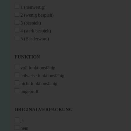
(OPTISCH)
1 (neuwertig)
2 (wenig bespielt)
3 (bespielt)
4 (stark bespielt)
5 (Bastlerware)
FUNKTION
FUNKTION
voll funktionsfähig
teilweise funktionsfähig
nicht funktionsfähig
ungeprüft
ORIGINALVERPACKUNG
ORIGINALVERPACKUNG
ja
nein