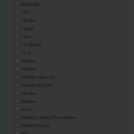
Kleinbahn
LDT
Lifelike
Liliput
Lima
LS Models
LUX
Mamos
Märklin
Märklin mini-club
Märklin-HAMO
Mehano
Minitrix
Noch
Oriental Limited Powerhouse
Permot/Hruska
Piko