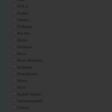
POLA
Praline
Primex
Pullmann
Rai-Mo
Rietze
Rivarossi
Roco
Roco Minitrains
Rokuhan
Roundhouse
Röwa
Ruco
Rudolf Spitaler
Sachsenmodelle
Schuco