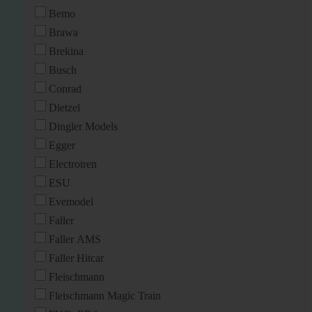
Bemo
Brawa
Brekina
Busch
Conrad
Dietzel
Dingler Models
Egger
Electrotren
ESU
Evemodel
Faller
Faller AMS
Faller Hitcar
Fleischmann
Fleischmann Magic Train