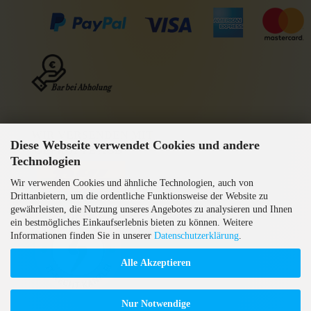
WIR VERSENDEN MIT
Diese Webseite verwendet Cookies und andere
GEPRÜFTE AGB
Technologien
Wir verwenden Cookies und ähnliche Technologien, auch von
Drittanbietern, um die ordentliche Funktionsweise der Website zu
gewährleisten, die Nutzung unseres Angebotes zu analysieren und Ihnen
ein bestmögliches Einkaufserlebnis bieten zu können. Weitere
Informationen finden Sie in unserer
Datenschutzerklärung
.
Alle Akzeptieren
Nur Notwendige