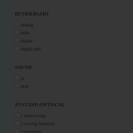
BETRIEBSART
BETRIEBSART
analog
delta
digital
digital mfx
SOUND
SOUND
ja
nein
ZUSTAND
ZUSTAND (OPTISCH)
(OPTISCH)
1 (neuwertig)
2 (wenig bespielt)
3 (bespielt)