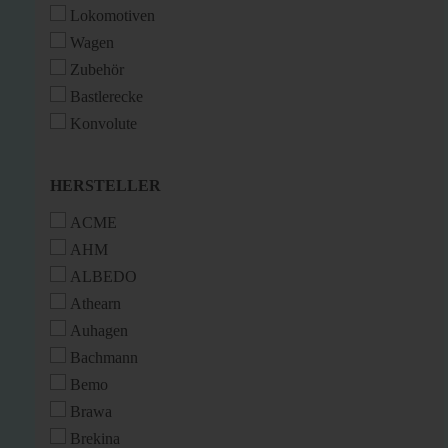
Lokomotiven
Wagen
Zubehör
Bastlerecke
Konvolute
HERSTELLER
HERSTELLER
ACME
AHM
ALBEDO
Athearn
Auhagen
Bachmann
Bemo
Brawa
Brekina