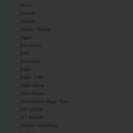
Busch
Conrad
Dietzel
Dingler Models
Egger
Electrotren
ESU
Evemodel
Faller
Faller AMS
Faller Hitcar
Fleischmann
Fleischmann Magic Train
FUGgERth
GT Modelli
Günther Modellbau