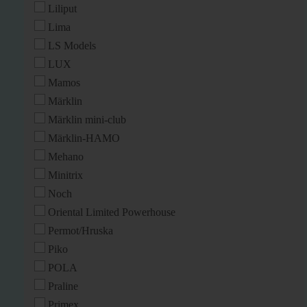
Liliput
Lima
LS Models
LUX
Mamos
Märklin
Märklin mini-club
Märklin-HAMO
Mehano
Minitrix
Noch
Oriental Limited Powerhouse
Permot/Hruska
Piko
POLA
Praline
Primex