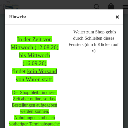
Hinweis:
Bitte
Weiter zum Shop geht's
durch Schließen dieses
In der Zeit von
beachten:
Fensters (durch Klicken auf
Mittwoch (12.08.26)
x)
bis Mittwoch
(16.09.26)
In der Zeit von Mittwoch
findet
kein Versand
(12.08.26) bis Mittwoch
von Waren statt.
(16.09.26)
findet
kein Versand
von Waren
statt.
Der Shop bleibt in dieser
Zeit aber online, so dass
Der Shop bleibt in dieser Zeit
Bestellungen aufgegeben
aber online, so dass
werden können.
Bestellungen aufgegeben
Abholungen sind nach
werden können.
vorheriger Terminabsprache