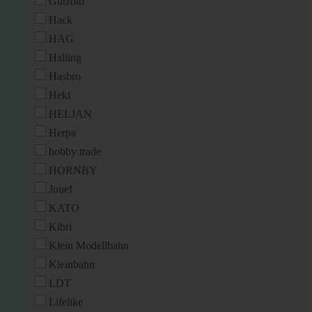
Gützold
Hack
HAG
Halling
Hasbro
Heki
HELJAN
Herpa
hobby trade
HORNBY
Jouef
KATO
Kibri
Klein Modellbahn
Kleinbahn
LDT
Lifelike