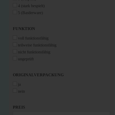
4 (stark bespielt)
5 (Bastlerware)
FUNKTION
FUNKTION
voll funktionsfähig
teilweise funktionsfähig
nicht funktionsfähig
ungeprüft
ORIGINALVERPACKUNG
ORIGINALVERPACKUNG
ja
nein
PREIS
PREIS