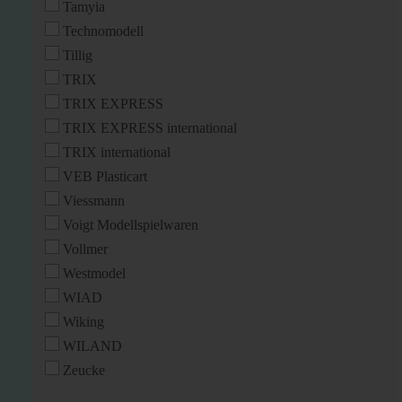
Tamyia
Technomodell
Tillig
TRIX
TRIX EXPRESS
TRIX EXPRESS international
TRIX international
VEB Plasticart
Viessmann
Voigt Modellspielwaren
Vollmer
Westmodel
WIAD
Wiking
WILAND
Zeucke