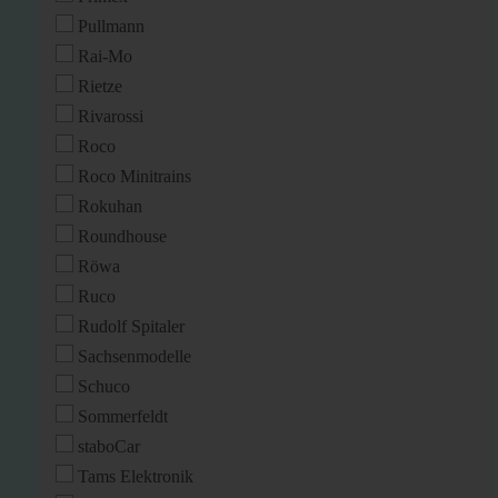
Pullmann
Rai-Mo
Rietze
Rivarossi
Roco
Roco Minitrains
Rokuhan
Roundhouse
Röwa
Ruco
Rudolf Spitaler
Sachsenmodelle
Schuco
Sommerfeldt
staboCar
Tams Elektronik