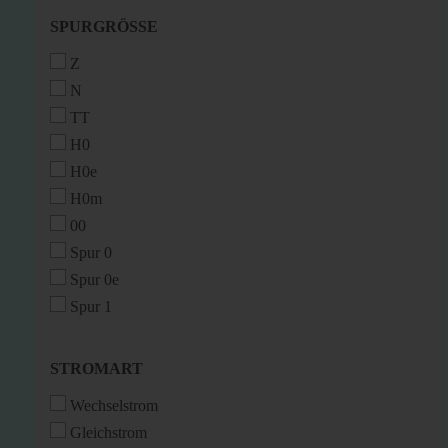
SPURGRÖSSE
SPURGRÖSSE
Z
N
TT
H0
H0e
H0m
00
Spur 0
Spur 0e
Spur 1
STROMART
STROMART
Wechselstrom
Gleichstrom