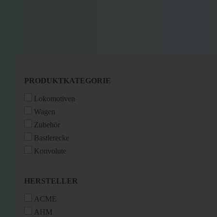
PRODUKTKATEGORIE
PRODUKTKATEGORIE
Lokomotiven
Wagen
Zubehör
Bastlerecke
Konvolute
HERSTELLER
HERSTELLER
ACME
AHM