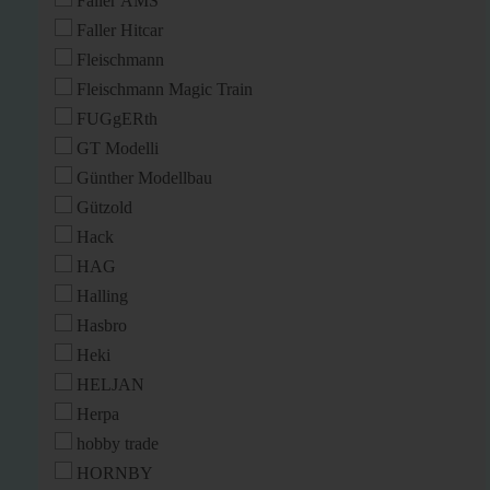
Faller AMS
Faller Hitcar
Fleischmann
Fleischmann Magic Train
FUGgERth
GT Modelli
Günther Modellbau
Gützold
Hack
HAG
Halling
Hasbro
Heki
HELJAN
Herpa
hobby trade
HORNBY