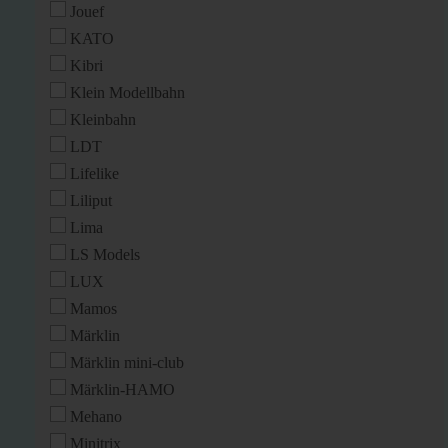
Jouef
KATO
Kibri
Klein Modellbahn
Kleinbahn
LDT
Lifelike
Liliput
Lima
LS Models
LUX
Mamos
Märklin
Märklin mini-club
Märklin-HAMO
Mehano
Minitrix