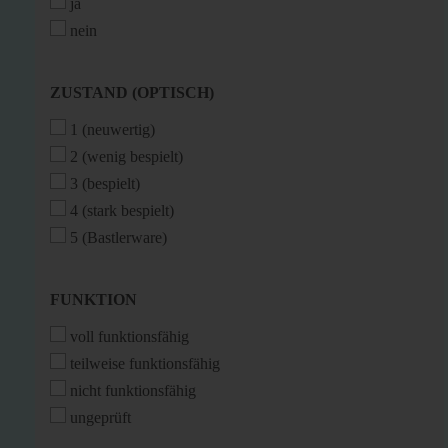
ja
nein
ZUSTAND
ZUSTAND (OPTISCH)
(OPTISCH)
1 (neuwertig)
2 (wenig bespielt)
3 (bespielt)
4 (stark bespielt)
5 (Bastlerware)
FUNKTION
FUNKTION
voll funktionsfähig
teilweise funktionsfähig
nicht funktionsfähig
ungeprüft