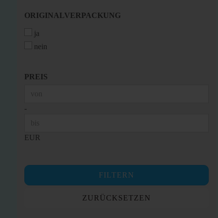
ORIGINALVERPACKUNG
ORIGINALVERPACKUNG
ja
nein
PREIS
PREIS
Preis bis
-
EUR
FILTERN
ZURÜCKSETZEN