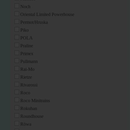
Noch
Oriental Limited Powerhouse
Permot/Hruska
Piko
POLA
Praline
Primex
Pullmann
Rai-Mo
Rietze
Rivarossi
Roco
Roco Minitrains
Rokuhan
Roundhouse
Röwa