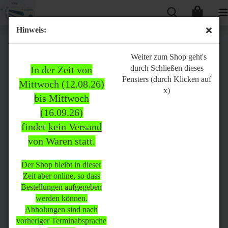
Hinweis:
Bitte
Weiter zum Shop geht's
durch Schließen dieses
In der Zeit von
beachten:
Fensters (durch Klicken auf
Mittwoch (12.08.26)
x)
bis Mittwoch
(16.09.26)
In der Zeit von Mittwoch
findet
kein Versand
(12.08.26) bis Mittwoch
von Waren statt.
(16.09.26)
findet
kein Versand
von Waren
statt.
Der Shop bleibt in dieser
Zeit aber online, so dass
Der Shop bleibt in dieser Zeit
Bestellungen aufgegeben
aber online, so dass
werden können.
Bestellungen aufgegeben
Abholungen sind nach
werden können.
vorheriger Terminabsprache