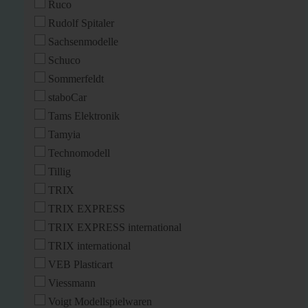
Ruco
Rudolf Spitaler
Sachsenmodelle
Schuco
Sommerfeldt
staboCar
Tams Elektronik
Tamyia
Technomodell
Tillig
TRIX
TRIX EXPRESS
TRIX EXPRESS international
TRIX international
VEB Plasticart
Viessmann
Voigt Modellspielwaren