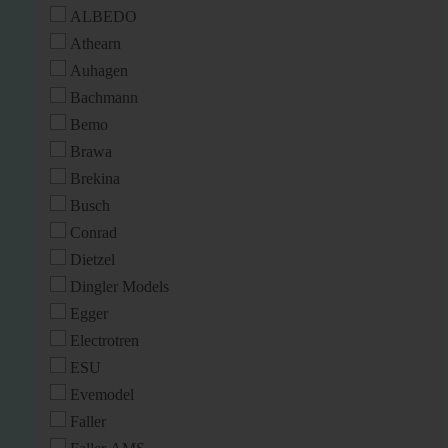
ALBEDO
Athearn
Auhagen
Bachmann
Bemo
Brawa
Brekina
Busch
Conrad
Dietzel
Dingler Models
Egger
Electrotren
ESU
Evemodel
Faller