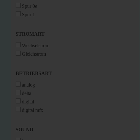
Spur 0e
Spur 1
STROMART
STROMART
Wechselstrom
Gleichstrom
BETRIEBSART
BETRIEBSART
analog
delta
digital
digital mfx
SOUND
SOUND