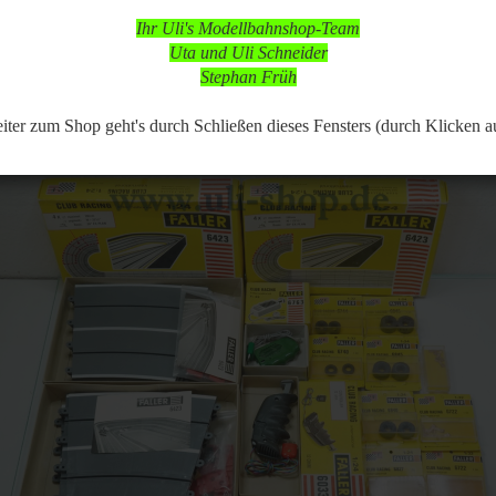
d nach vorheriger Terminabsprache möglich,
Ihr Uli's Modellbahnshop-Team
 Modellbahnartikeln ist durchgängig möglich.
Uta und Uli Schneider
Stephan Früh
69
Artikel in dieser Kategorie
 zurück
weiter »
Letzter »
er zum Shop geht's durch Schließen dieses Fensters (durch Klicken a