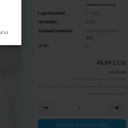
(Ausland abweichend)
Lagerbestand:
1
Stück
Hersteller:
Faller
Zustand (optisch):
2 (wenig bespielt)
uf x)
Info
OVP:
ja
49,99 EUR
zzgl. Versand
Differenzbesteuerung nach § 25 a UStG
Die im Kaufpreis enthaltene Mehrwertsteuer wird in der Rechnung
nicht gesondert ausgewiesen.