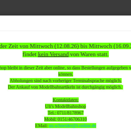
Suche...
 der Zeit von Mittwoch (12.08.26) bis Mittwoch (16.09.
findet
kein Versand
von Waren statt.
837)
WEITERE
INFOS
KUNDEN
%SAL
op bleibt in dieser Zeit aber online, so dass Bestellungen aufgegeben
»
volute
Faller Konvolut Club Racing wenig bespielt/gebraucht OVP
können.
Abholungen sind nach vorheriger Terminabsprache möglich,
 beachten:
Der Ankauf von Modellbahnartikeln ist durchgängig möglich.
Kontaktdaten:
Uli’s Modellbahnshop
 Mittwoch (12.08.26) bis Mittwoch (16.09.26)
Tel.: 0711/8178967
sand
von Waren statt.
Mobil: 0151/46706310
EMail:
uu.schneider@t-online.de
 in dieser Zeit aber online, so dass Bestellungen aufgegeben werden k