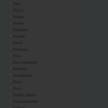
Piko
POLA
Praline
Primex
Pullmann
Rai-Mo
Rietze
Rivarossi
Roco
Roco Minitrains
Rokuhan
Roundhouse
Röwa
Ruco
Rudolf Spitaler
Sachsenmodelle
Schuco