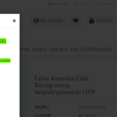
Deutschland
Login
Merkzettel
0,00 EUR
IHR KONTO
26)
E%
ÜBER UNS
LINKS
ANKAUF
ERLÄUTERUNGEN
 werden
Faller Konvolut Club
Racing wenig
bespielt/gebraucht OVP
Art.Nr.:
CM4602028106
önnen.
Lieferzeit:
1 Woche