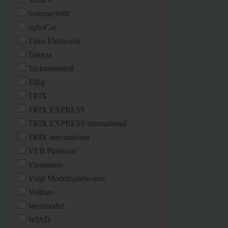
Sommerfeldt
staboCar
Tams Elektronik
Tamyia
Technomodell
Tillig
TRIX
TRIX EXPRESS
TRIX EXPRESS international
TRIX international
VEB Plasticart
Viessmann
Voigt Modellspielwaren
Vollmer
Westmodel
WIAD