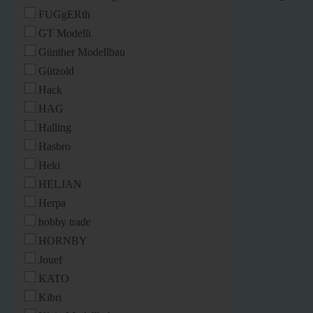
FUGgERth
GT Modelli
Günther Modellbau
Gützold
Hack
HAG
Halling
Hasbro
Heki
HELJAN
Herpa
hobby trade
HORNBY
Jouef
KATO
Kibri