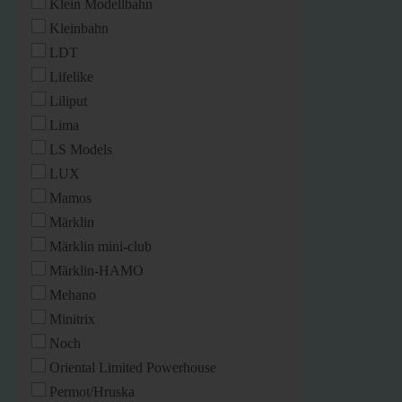
Klein Modellbahn
Kleinbahn
LDT
Lifelike
Liliput
Lima
LS Models
LUX
Mamos
Märklin
Märklin mini-club
Märklin-HAMO
Mehano
Minitrix
Noch
Oriental Limited Powerhouse
Permot/Hruska