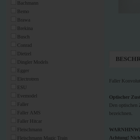
Bachmann
Bemo
Brawa
Brekina
Busch
Conrad
Dietzel
BESCH
Dingler Models
Egger
Electrotren
Faller Konvolu
ESU
Evemodel
Optischer Zus
Faller
Den optischen 
Faller AMS
bezeichnen.
Faller Hitcar
Fleischmann
WARNHINWE
Achtung! Nicht
Fleischmann Magic Train