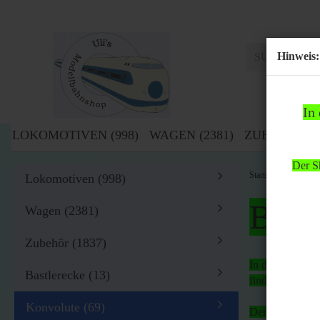
Hinweis:
In
LOKOMOTIVEN (998)
WAGEN (2381)
ZUBEHÖR (1
Der Sh
»
Startseite
Kon
Lokomotiven (998)
Bitte
Wagen (2381)
Zubehör (1837)
In der Zeit von
Bastlerecke (13)
findet
kein Ver
Konvolute (69)
Der Shop bleibt