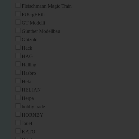
Fleischmann Magic Train
FUGgERth
GT Modelli
Günther Modellbau
Gützold
Hack
HAG
Halling
Hasbro
Heki
HELJAN
Herpa
hobby trade
HORNBY
Jouef
KATO