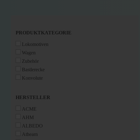
PRODUKTKATEGORIE
PRODUKTKATEGORIE
Lokomotiven
Wagen
Zubehör
Bastlerecke
Konvolute
HERSTELLER
HERSTELLER
ACME
AHM
ALBEDO
Athearn