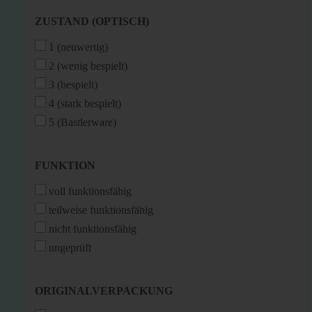
ZUSTAND
ZUSTAND (OPTISCH)
(OPTISCH)
1 (neuwertig)
2 (wenig bespielt)
3 (bespielt)
4 (stark bespielt)
5 (Bastlerware)
FUNKTION
FUNKTION
voll funktionsfähig
teilweise funktionsfähig
nicht funktionsfähig
ungeprüft
ORIGINALVERPACKUNG
ORIGINALVERPACKUNG