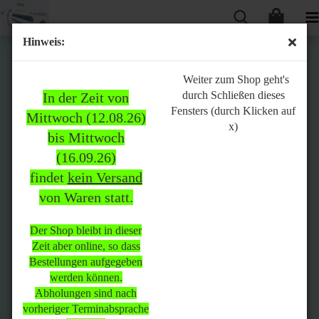
Hinweis:
Bitte
Weiter zum Shop geht's
durch Schließen dieses
In der Zeit von
beachten:
Fensters (durch Klicken auf
Mittwoch (12.08.26)
x)
bis Mittwoch
(16.09.26)
In der Zeit von Mittwoch
findet
kein Versand
(12.08.26) bis Mittwoch
von Waren statt.
(16.09.26)
findet
kein Versand
von Waren
statt.
Der Shop bleibt in dieser
Zeit aber online, so dass
Der Shop bleibt in dieser Zeit
Bestellungen aufgegeben
aber online, so dass
werden können.
Bestellungen aufgegeben
Abholungen sind nach
werden können.
vorheriger Terminabsprache