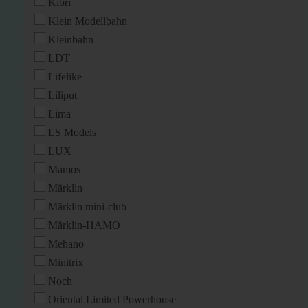
Kibri
Klein Modellbahn
Kleinbahn
LDT
Lifelike
Liliput
Lima
LS Models
LUX
Mamos
Märklin
Märklin mini-club
Märklin-HAMO
Mehano
Minitrix
Noch
Oriental Limited Powerhouse