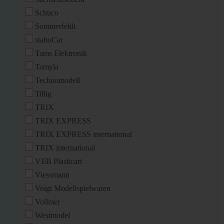
Schuco
Sommerfeldt
staboCar
Tams Elektronik
Tamyia
Technomodell
Tillig
TRIX
TRIX EXPRESS
TRIX EXPRESS international
TRIX international
VEB Plasticart
Viessmann
Voigt Modellspielwaren
Vollmer
Westmodel