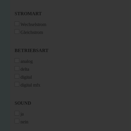
STROMART
STROMART
Wechselstrom
Gleichstrom
BETRIEBSART
BETRIEBSART
analog
delta
digital
digital mfx
SOUND
SOUND
ja
nein