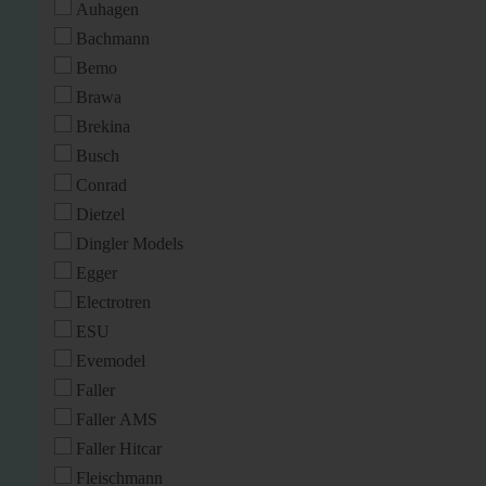
Auhagen
Bachmann
Bemo
Brawa
Brekina
Busch
Conrad
Dietzel
Dingler Models
Egger
Electrotren
ESU
Evemodel
Faller
Faller AMS
Faller Hitcar
Fleischmann