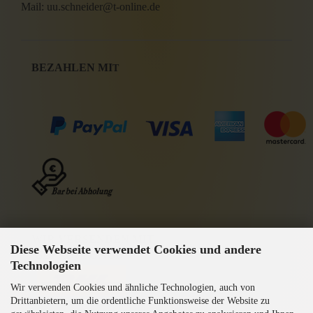
Mail: uu.schneider@t-online.de
BEZAHLEN MI
T
WIR VERSENDEN MIT
Diese Webseite verwendet Cookies und andere
GEPRÜFTE AGB
Technologien
Wir verwenden Cookies und ähnliche Technologien, auch von
Drittanbietern, um die ordentliche Funktionsweise der Website zu