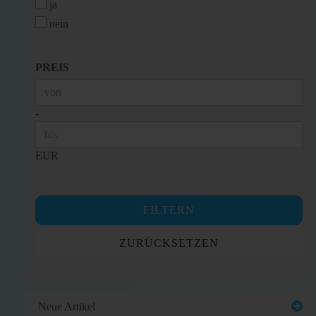
ja
nein
PREIS
PREIS
Preis bis
-
EUR
FILTERN
ZURÜCKSETZEN
Neue Artikel