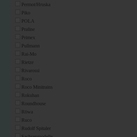
Permot/Hruska
Piko
POLA
Praline
Primex
Pullmann
Rai-Mo
Rietze
Rivarossi
Roco
Roco Minitrains
Rokuhan
Roundhouse
Röwa
Ruco
Rudolf Spitaler
Sachsenmodelle