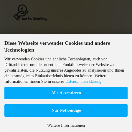
WIR VERSENDEN MIT
Diese Webseite verwendet Cookies und andere
GEPRÜFTE AGB
Technologien
Wir verwenden Cookies und ähnliche Technologien, auch von
Drittanbietern, um die ordentliche Funktionsweise der Website zu
gewährleisten, die Nutzung unseres Angebotes zu analysieren und Ihnen
ein bestmögliches Einkaufserlebnis bieten zu können. Weitere
Informationen finden Sie in unserer
Datenschutzerklärung
.
Alle Akzeptieren
Nur Notwendige
Weitere Informationen
Onlineshop erstellen
mit Gambio.de © 2026