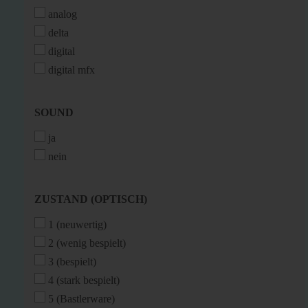
analog
delta
digital
digital mfx
SOUND
SOUND
ja
nein
ZUSTAND
ZUSTAND (OPTISCH)
(OPTISCH)
1 (neuwertig)
2 (wenig bespielt)
3 (bespielt)
4 (stark bespielt)
5 (Bastlerware)