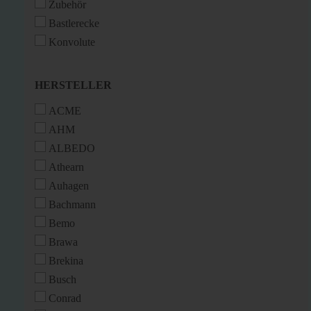
Zubehör
Bastlerecke
Konvolute
HERSTELLER
HERSTELLER
ACME
AHM
ALBEDO
Athearn
Auhagen
Bachmann
Bemo
Brawa
Brekina
Busch
Conrad