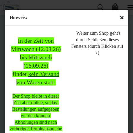
Hinweis:
Bitte
Weiter zum Shop geht's
durch Schließen dieses
In der Zeit von
beachten:
Fensters (durch Klicken auf
Mittwoch (12.08.26)
x)
bis Mittwoch
(16.09.26)
In der Zeit von Mittwoch
findet
kein Versand
(12.08.26) bis Mittwoch
von Waren statt.
(16.09.26)
findet
kein Versand
von Waren
statt.
Der Shop bleibt in dieser
Zeit aber online, so dass
Der Shop bleibt in dieser Zeit
Bestellungen aufgegeben
aber online, so dass
werden können.
Bestellungen aufgegeben
Abholungen sind nach
werden können.
vorheriger Terminabsprache