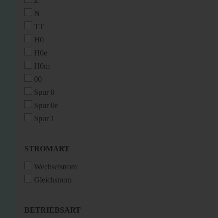
Z
N
TT
H0
H0e
H0m
00
Spur 0
Spur 0e
Spur 1
STROMART
STROMART
Wechselstrom
Gleichstrom
BETRIEBSART
BETRIEBSART