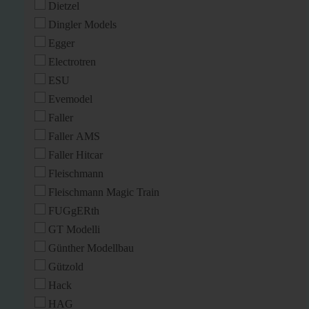
Dietzel
Dingler Models
Egger
Electrotren
ESU
Evemodel
Faller
Faller AMS
Faller Hitcar
Fleischmann
Fleischmann Magic Train
FUGgERth
GT Modelli
Günther Modellbau
Gützold
Hack
HAG