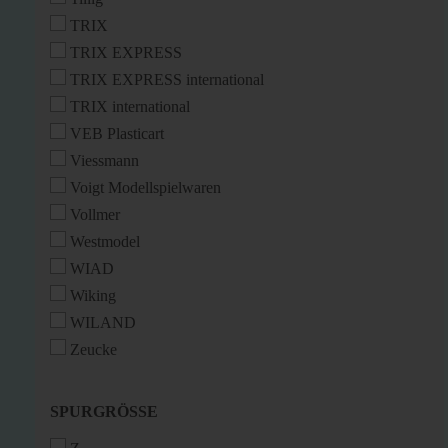
TRIX
TRIX EXPRESS
TRIX EXPRESS international
TRIX international
VEB Plasticart
Viessmann
Voigt Modellspielwaren
Vollmer
Westmodel
WIAD
Wiking
WILAND
Zeucke
SPURGRÖSSE
SPURGRÖSSE