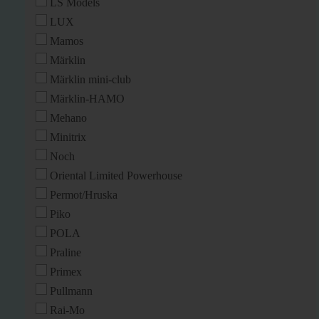
LS Models
LUX
Mamos
Märklin
Märklin mini-club
Märklin-HAMO
Mehano
Minitrix
Noch
Oriental Limited Powerhouse
Permot/Hruska
Piko
POLA
Praline
Primex
Pullmann
Rai-Mo