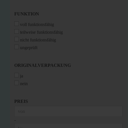
FUNKTION
FUNKTION
voll funktionsfähig
teilweise funktionsfähig
nicht funktionsfähig
ungeprüft
ORIGINALVERPACKUNG
ORIGINALVERPACKUNG
ja
nein
PREIS
PREIS
Preis bis
-