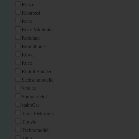
Rietze
Rivarossi
Roco
Roco Minitrains
Rokuhan
Roundhouse
Röwa
Ruco
Rudolf Spitaler
Sachsenmodelle
Schuco
Sommerfeldt
staboCar
Tams Elektronik
Tamyia
Technomodell
Tillig