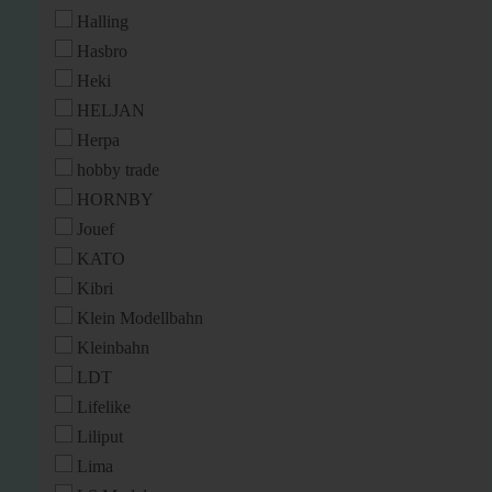
Halling
Hasbro
Heki
HELJAN
Herpa
hobby trade
HORNBY
Jouef
KATO
Kibri
Klein Modellbahn
Kleinbahn
LDT
Lifelike
Liliput
Lima