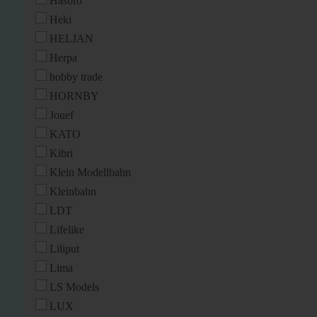
Hasbro
Heki
HELJAN
Herpa
hobby trade
HORNBY
Jouef
KATO
Kibri
Klein Modellbahn
Kleinbahn
LDT
Lifelike
Liliput
Lima
LS Models
LUX