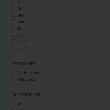
TT
H0
H0e
H0m
00
Spur 0
Spur 0e
Spur 1
STROMART
STROMART
Wechselstrom
Gleichstrom
BETRIEBSART
BETRIEBSART
analog