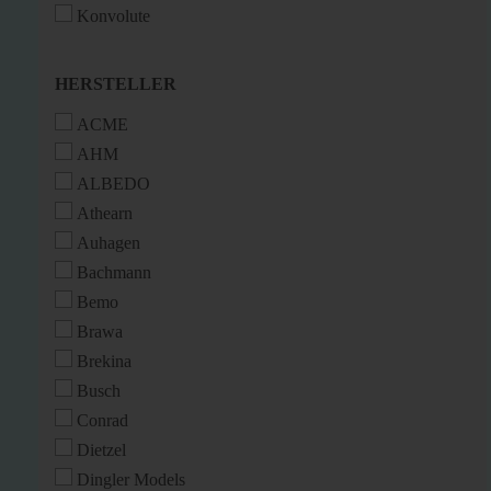
Konvolute
HERSTELLER
HERSTELLER
ACME
AHM
ALBEDO
Athearn
Auhagen
Bachmann
Bemo
Brawa
Brekina
Busch
Conrad
Dietzel
Dingler Models