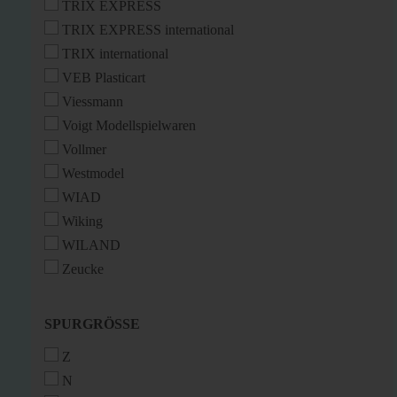
TRIX EXPRESS
TRIX EXPRESS international
TRIX international
VEB Plasticart
Viessmann
Voigt Modellspielwaren
Vollmer
Westmodel
WIAD
Wiking
WILAND
Zeucke
SPURGRÖSSE
SPURGRÖSSE
Z
N