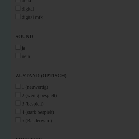
delta
digital
digital mfx
SOUND
SOUND
ja
nein
ZUSTAND
ZUSTAND (OPTISCH)
(OPTISCH)
1 (neuwertig)
2 (wenig bespielt)
3 (bespielt)
4 (stark bespielt)
5 (Bastlerware)