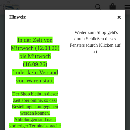
Hinweis:
Bitte
Weiter zum Shop geht's
durch Schließen dieses
In der Zeit von
beachten:
Fensters (durch Klicken auf
Mittwoch (12.08.26)
x)
bis Mittwoch
(16.09.26)
In der Zeit von Mittwoch
findet
kein Versand
(12.08.26) bis Mittwoch
von Waren statt.
(16.09.26)
findet
kein Versand
von Waren
statt.
Der Shop bleibt in dieser
Zeit aber online, so dass
Der Shop bleibt in dieser Zeit
Bestellungen aufgegeben
aber online, so dass
werden können.
Bestellungen aufgegeben
Abholungen sind nach
werden können.
vorheriger Terminabsprache