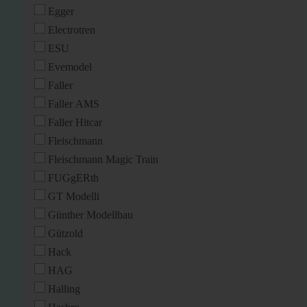
Egger
Electrotren
ESU
Evemodel
Faller
Faller AMS
Faller Hitcar
Fleischmann
Fleischmann Magic Train
FUGgERth
GT Modelli
Günther Modellbau
Gützold
Hack
HAG
Halling