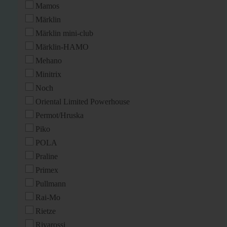
Mamos
Märklin
Märklin mini-club
Märklin-HAMO
Mehano
Minitrix
Noch
Oriental Limited Powerhouse
Permot/Hruska
Piko
POLA
Praline
Primex
Pullmann
Rai-Mo
Rietze
Rivarossi