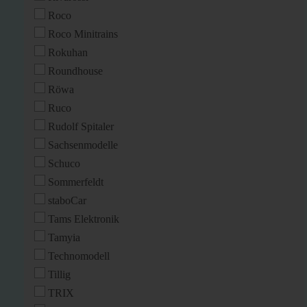
Roco
Roco Minitrains
Rokuhan
Roundhouse
Röwa
Ruco
Rudolf Spitaler
Sachsenmodelle
Schuco
Sommerfeldt
staboCar
Tams Elektronik
Tamyia
Technomodell
Tillig
TRIX