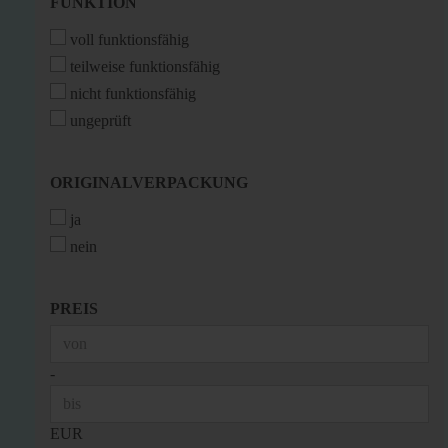
FUNKTION
FUNKTION
voll funktionsfähig
teilweise funktionsfähig
nicht funktionsfähig
ungeprüft
ORIGINALVERPACKUNG
ORIGINALVERPACKUNG
ja
nein
PREIS
PREIS
Preis bis
-
EUR