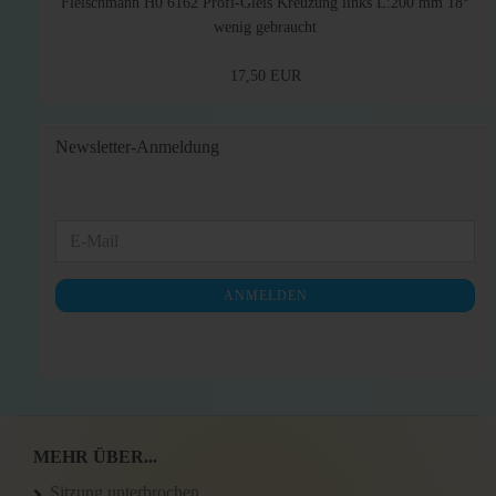
Fleischmann H0 6162 Profi-Gleis Kreuzung links L:200 mm 18°
wenig gebraucht
17,50 EUR
Newsletter-Anmeldung
WEITER
E-
ZUR
Mail
NEWSLETTER-
ANMELDEN
ANMELDUNG
MEHR ÜBER...
Sitzung unterbrochen