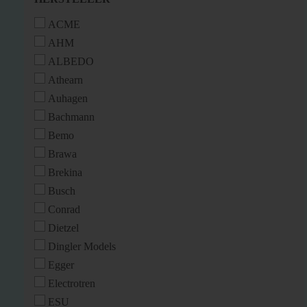
ACME
AHM
ALBEDO
Athearn
Auhagen
Bachmann
Bemo
Brawa
Brekina
Busch
Conrad
Dietzel
Dingler Models
Egger
Electrotren
ESU