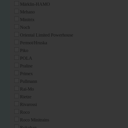
Märklin-HAMO
Mehano
Minitrix
Noch
Oriental Limited Powerhouse
Permot/Hruska
Piko
POLA
Praline
Primex
Pullmann
Rai-Mo
Rietze
Rivarossi
Roco
Roco Minitrains
Rokuhan