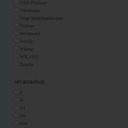
VEB Plasticart
Viessmann
Voigt Modellspielwaren
Vollmer
Westmodel
WIAD
Wiking
WILAND
Zeucke
SPURGRÖSSE
SPURGRÖSSE
Z
N
TT
H0
H0e