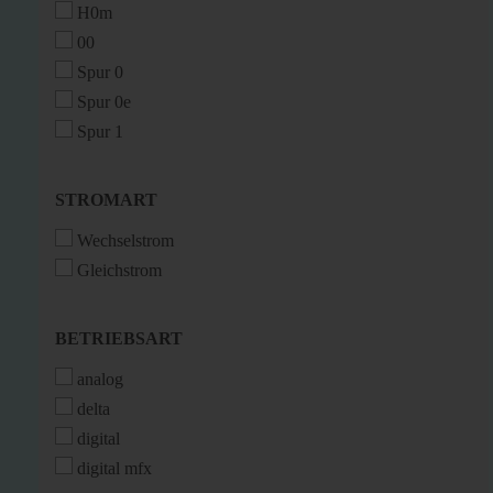
H0m
00
Spur 0
Spur 0e
Spur 1
STROMART
STROMART
Wechselstrom
Gleichstrom
BETRIEBSART
BETRIEBSART
analog
delta
digital
digital mfx