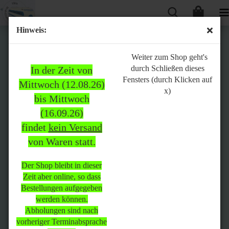
Hinweis:
Bitte
Weiter zum Shop geht's
durch Schließen dieses
In der Zeit von
beachten:
Fensters (durch Klicken auf
Mittwoch (12.08.26)
x)
bis Mittwoch
(16.09.26)
In der Zeit von Mittwoch
findet
kein Versand
(12.08.26) bis Mittwoch
von Waren statt.
(16.09.26)
findet
kein Versand
von Waren
statt.
Der Shop bleibt in dieser
Zeit aber online, so dass
Der Shop bleibt in dieser Zeit
Bestellungen aufgegeben
aber online, so dass
werden können.
Bestellungen aufgegeben
Abholungen sind nach
werden können.
vorheriger Terminabsprache