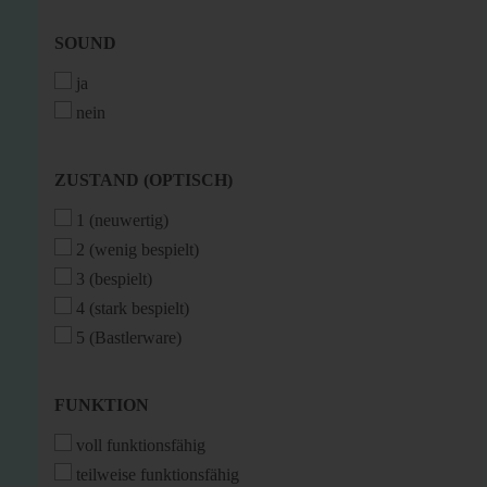
SOUND
SOUND
ja
nein
ZUSTAND
ZUSTAND (OPTISCH)
(OPTISCH)
1 (neuwertig)
2 (wenig bespielt)
3 (bespielt)
4 (stark bespielt)
5 (Bastlerware)
FUNKTION
FUNKTION
voll funktionsfähig
teilweise funktionsfähig