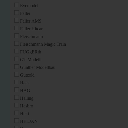
Evemodel
Faller
Faller AMS
Faller Hitcar
Fleischmann
Fleischmann Magic Train
FUGgERth
GT Modelli
Günther Modellbau
Gützold
Hack
HAG
Halling
Hasbro
Heki
HELJAN