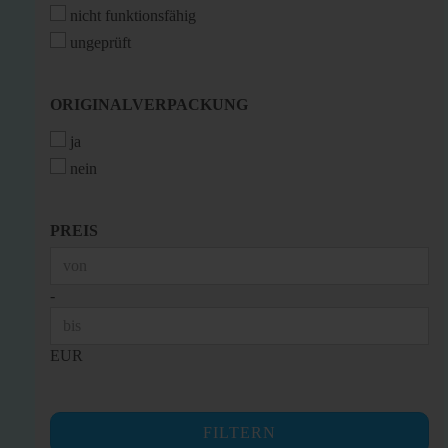
nicht funktionsfähig
ungeprüft
ORIGINALVERPACKUNG
ORIGINALVERPACKUNG
ja
nein
PREIS
PREIS
Preis bis
-
EUR
FILTERN