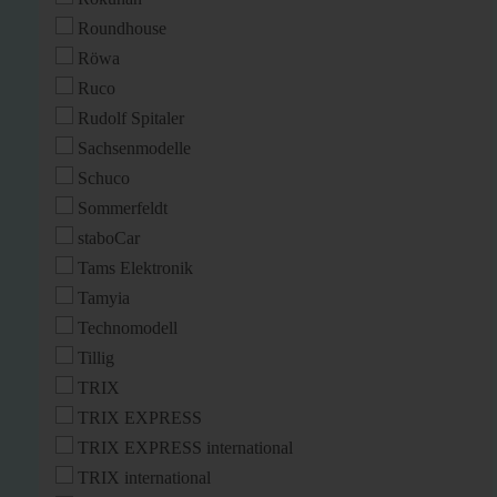
Roundhouse
Röwa
Ruco
Rudolf Spitaler
Sachsenmodelle
Schuco
Sommerfeldt
staboCar
Tams Elektronik
Tamyia
Technomodell
Tillig
TRIX
TRIX EXPRESS
TRIX EXPRESS international
TRIX international