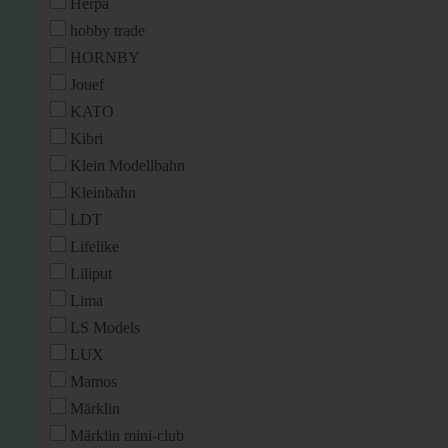
Herpa
hobby trade
HORNBY
Jouef
KATO
Kibri
Klein Modellbahn
Kleinbahn
LDT
Lifelike
Liliput
Lima
LS Models
LUX
Mamos
Märklin
Märklin mini-club