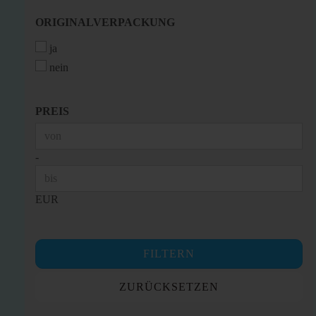
ORIGINALVERPACKUNG
ORIGINALVERPACKUNG
ja
nein
PREIS
PREIS
Preis bis
-
EUR
FILTERN
ZURÜCKSETZEN