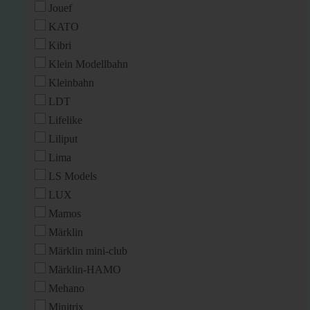
Jouef
KATO
Kibri
Klein Modellbahn
Kleinbahn
LDT
Lifelike
Liliput
Lima
LS Models
LUX
Mamos
Märklin
Märklin mini-club
Märklin-HAMO
Mehano
Minitrix