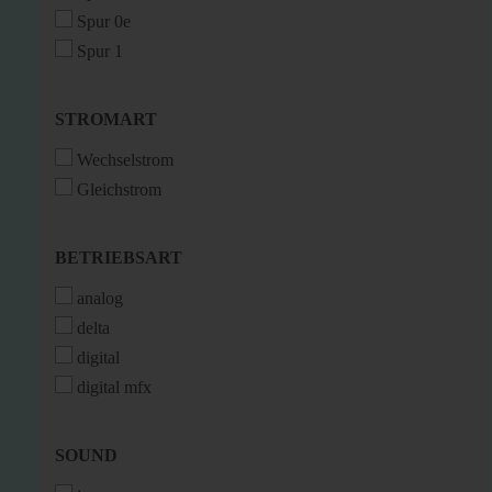
Spur 0e
Spur 1
STROMART
STROMART
Wechselstrom
Gleichstrom
BETRIEBSART
BETRIEBSART
analog
delta
digital
digital mfx
SOUND
SOUND