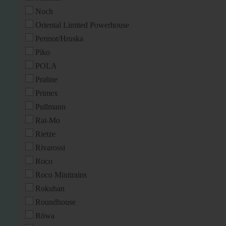
Noch
Oriental Limited Powerhouse
Permot/Hruska
Piko
POLA
Praline
Primex
Pullmann
Rai-Mo
Rietze
Rivarossi
Roco
Roco Minitrains
Rokuhan
Roundhouse
Röwa