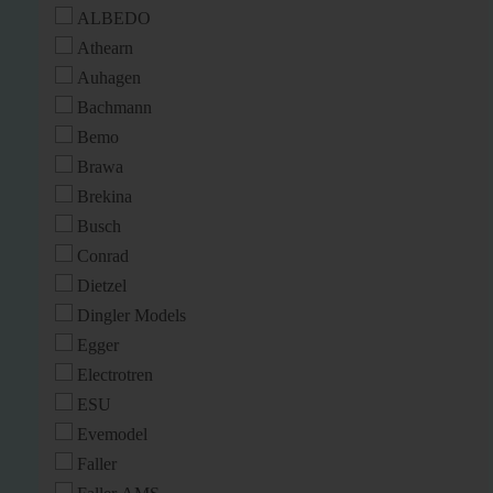
ALBEDO
Athearn
Auhagen
Bachmann
Bemo
Brawa
Brekina
Busch
Conrad
Dietzel
Dingler Models
Egger
Electrotren
ESU
Evemodel
Faller