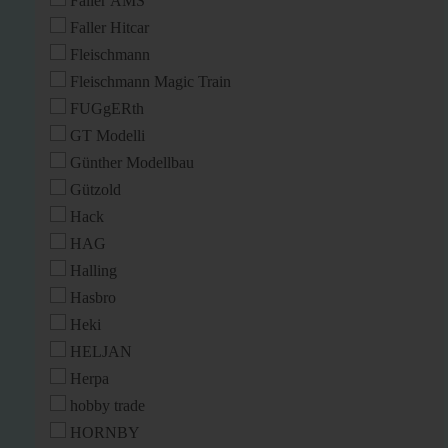
Faller AMS
Faller Hitcar
Fleischmann
Fleischmann Magic Train
FUGgERth
GT Modelli
Günther Modellbau
Gützold
Hack
HAG
Halling
Hasbro
Heki
HELJAN
Herpa
hobby trade
HORNBY