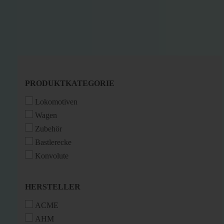
PRODUKTKATEGORIE
PRODUKTKATEGORIE
Lokomotiven
Wagen
Zubehör
Bastlerecke
Konvolute
HERSTELLER
HERSTELLER
ACME
AHM