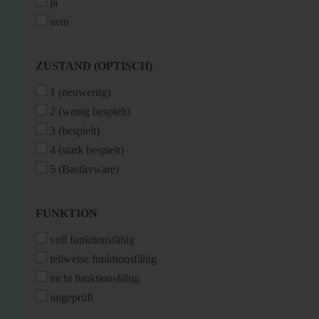
ja
nein
ZUSTAND
ZUSTAND (OPTISCH)
(OPTISCH)
1 (neuwertig)
2 (wenig bespielt)
3 (bespielt)
4 (stark bespielt)
5 (Bastlerware)
FUNKTION
FUNKTION
voll funktionsfähig
teilweise funktionsfähig
nicht funktionsfähig
ungeprüft