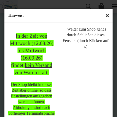
Hinweis:
Bitte
Weiter zum Shop geht's
durch Schließen dieses
In der Zeit von
beachten:
Fensters (durch Klicken auf
Mittwoch (12.08.26)
x)
bis Mittwoch
(16.09.26)
In der Zeit von Mittwoch
findet
kein Versand
(12.08.26) bis Mittwoch
von Waren statt.
(16.09.26)
findet
kein Versand
von Waren
statt.
Der Shop bleibt in dieser
Zeit aber online, so dass
Der Shop bleibt in dieser Zeit
Bestellungen aufgegeben
aber online, so dass
werden können.
Bestellungen aufgegeben
Abholungen sind nach
werden können.
vorheriger Terminabsprache