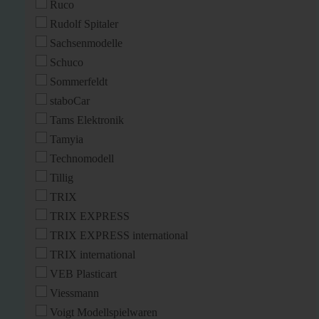
Ruco
Rudolf Spitaler
Sachsenmodelle
Schuco
Sommerfeldt
staboCar
Tams Elektronik
Tamyia
Technomodell
Tillig
TRIX
TRIX EXPRESS
TRIX EXPRESS international
TRIX international
VEB Plasticart
Viessmann
Voigt Modellspielwaren