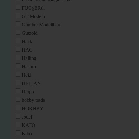
FUGgERth
GT Modelli
Günther Modellbau
Gützold
Hack
HAG
Halling
Hasbro
Heki
HELJAN
Herpa
hobby trade
HORNBY
Jouef
KATO
Kibri