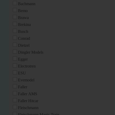
Bachmann
Bemo
Brawa
Brekina
Busch
Conrad
Dietzel
Dingler Models
Egger
Electrotren
ESU
Evemodel
Faller
Faller AMS
Faller Hitcar
Fleischmann
Fleischmann Magic Train