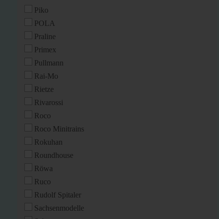
Piko
POLA
Praline
Primex
Pullmann
Rai-Mo
Rietze
Rivarossi
Roco
Roco Minitrains
Rokuhan
Roundhouse
Röwa
Ruco
Rudolf Spitaler
Sachsenmodelle