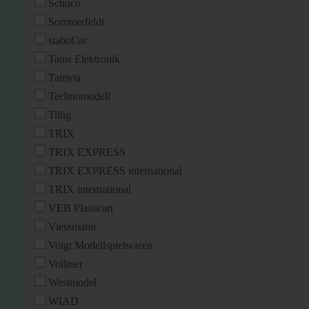
Schuco
Sommerfeldt
staboCar
Tams Elektronik
Tamyia
Technomodell
Tillig
TRIX
TRIX EXPRESS
TRIX EXPRESS international
TRIX international
VEB Plasticart
Viessmann
Voigt Modellspielwaren
Vollmer
Westmodel
WIAD