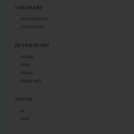
STROMART
STROMART
Wechselstrom
Gleichstrom
BETRIEBSART
BETRIEBSART
analog
delta
digital
digital mfx
SOUND
SOUND
ja
nein