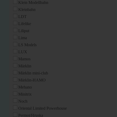
Klein Modellbahn
Kleinbahn
LDT
Lifelike
Liliput
Lima
LS Models
LUX
Mamos
Märklin
Märklin mini-club
Märklin-HAMO
Mehano
Minitrix
Noch
Oriental Limited Powerhouse
Permot/Hruska