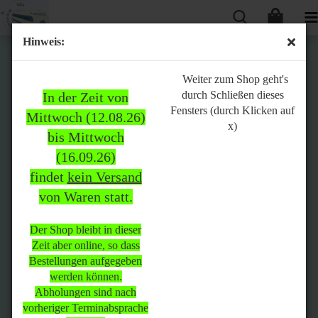
Hinweis:
Bitte
Weiter zum Shop geht's
durch Schließen dieses
In der Zeit von
beachten:
Fensters (durch Klicken auf
Mittwoch (12.08.26)
x)
bis Mittwoch
(16.09.26)
In der Zeit von Mittwoch
findet
kein Versand
(12.08.26) bis Mittwoch
von Waren statt.
(16.09.26)
findet
kein Versand
von Waren
statt.
Der Shop bleibt in dieser
Zeit aber online, so dass
Der Shop bleibt in dieser Zeit
Bestellungen aufgegeben
aber online, so dass
werden können.
Bestellungen aufgegeben
Abholungen sind nach
werden können.
vorheriger Terminabsprache