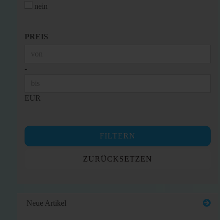
nein
PREIS
PREIS
Preis bis
-
EUR
FILTERN
ZURÜCKSETZEN
Neue Artikel