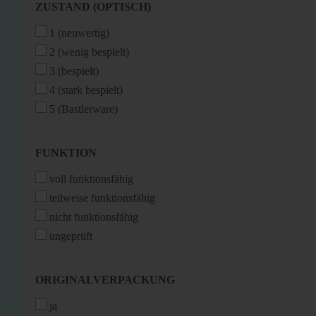
ZUSTAND
ZUSTAND (OPTISCH)
(OPTISCH)
1 (neuwertig)
2 (wenig bespielt)
3 (bespielt)
4 (stark bespielt)
5 (Bastlerware)
FUNKTION
FUNKTION
voll funktionsfähig
teilweise funktionsfähig
nicht funktionsfähig
ungeprüft
ORIGINALVERPACKUNG
ORIGINALVERPACKUNG
ja