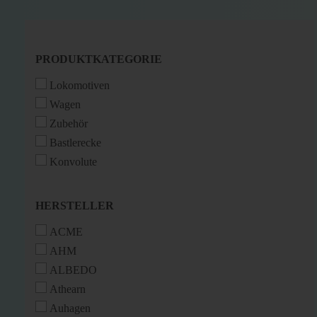
PRODUKTKATEGORIE
PRODUKTKATEGORIE
Lokomotiven
Wagen
Zubehör
Bastlerecke
Konvolute
HERSTELLER
HERSTELLER
ACME
AHM
ALBEDO
Athearn
Auhagen