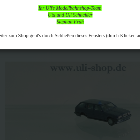
 in dieser Zeit aber online, so dass Bestellungen aufgegeben werden k
Ihr Uli's Modellbahnshop-Team
d nach vorheriger Terminabsprache möglich,
Uta und Uli Schneider
 Modellbahnartikeln ist durchgängig möglich.
Stephan Früh
153
Artikel in dieser Kategorie
 zurück
weiter »
Letzter »
er zum Shop geht's durch Schließen dieses Fensters (durch Klicken a