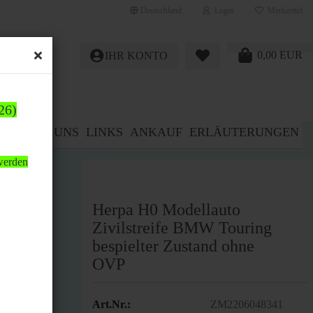
Deutschland
Login
Merkzettel
0,00 EUR
IHR KONTO
26)
E%
ÜBER UNS
LINKS
ANKAUF
ERLÄUTERUNGEN
 werden
Herpa H0 Modellauto
Zivilstreife BMW Touring
bespielter Zustand ohne
OVP
Art.Nr.:
ZM2206048341