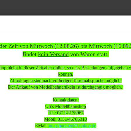
Suche...
 der Zeit von Mittwoch (12.08.26) bis Mittwoch (16.09.
findet
kein Versand
von Waren statt.
1837)
WEITERE
INFOS
KUNDEN
%SAL
op bleibt in dieser Zeit aber online, so dass Bestellungen aufgegeben
»
»
ehör
Modellautos
können.
 Zivilstreife BMW Touring bespielter Zustand ohne OVP
Abholungen sind nach vorheriger Terminabsprache möglich,
Der Ankauf von Modellbahnartikeln ist durchgängig möglich.
 beachten:
Kontaktdaten:
Uli’s Modellbahnshop
Tel.: 0711/8178967
 Mittwoch (12.08.26) bis Mittwoch (16.09.26)
Mobil: 0151/46706310
sand
von Waren statt.
EMail:
uu.schneider@t-online.de