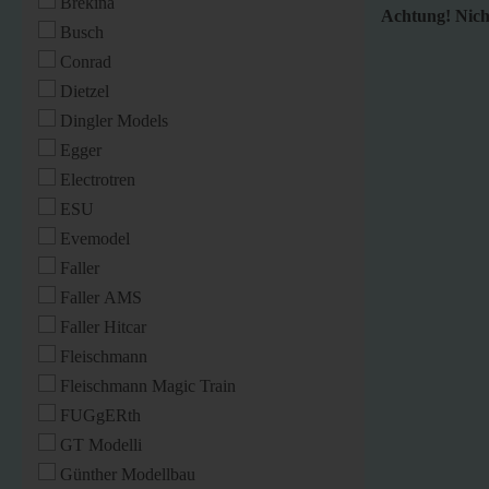
Brekina
Achtung! Nicht
Busch
Conrad
Dietzel
Dingler Models
Egger
Electrotren
ESU
Evemodel
Faller
Faller AMS
Faller Hitcar
Fleischmann
Fleischmann Magic Train
FUGgERth
GT Modelli
Günther Modellbau