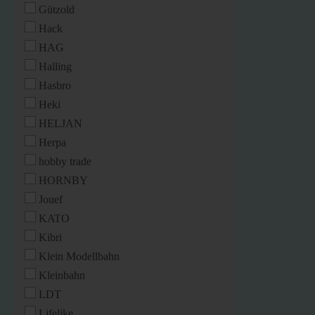
Gützold
Hack
HAG
Halling
Hasbro
Heki
HELJAN
Herpa
hobby trade
HORNBY
Jouef
KATO
Kibri
Klein Modellbahn
Kleinbahn
LDT
Lifelike