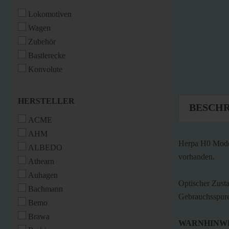
Lokomotiven
Wagen
Zubehör
Bastlerecke
Konvolute
HERSTELLER
HERSTELLER
BESCH
ACME
AHM
Herpa H0 Model
ALBEDO
vorhanden.
Athearn
Auhagen
Optischer Zusta
Bachmann
Gebrauchsspure
Bemo
Brawa
WARNHINWE