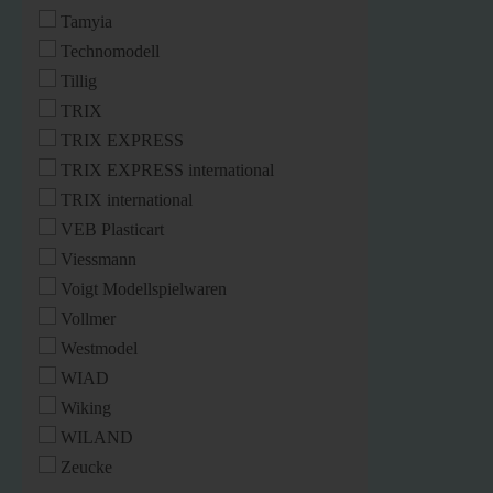
Tamyia
Technomodell
Tillig
TRIX
TRIX EXPRESS
TRIX EXPRESS international
TRIX international
VEB Plasticart
Viessmann
Voigt Modellspielwaren
Vollmer
Westmodel
WIAD
Wiking
WILAND
Zeucke