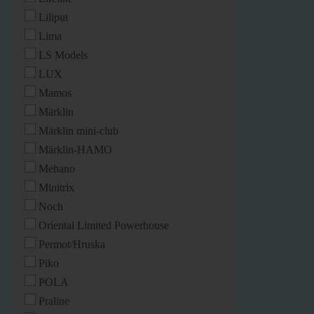
Liliput
Lima
LS Models
LUX
Mamos
Märklin
Märklin mini-club
Märklin-HAMO
Mehano
Minitrix
Noch
Oriental Limited Powerhouse
Permot/Hruska
Piko
POLA
Praline