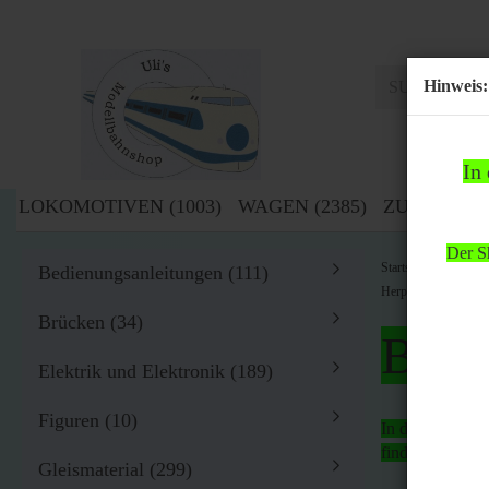
Hinweis:
In
LOKOMOTIVEN (1003)
WAGEN (2385)
ZUBEHÖR (
Der Sh
»
Startseite
Zub
Bedienungsanleitungen (111)
Herpa H0 Modellauto
Brücken (34)
Bitte
Elektrik und Elektronik (189)
Figuren (10)
In der Zeit von
findet
kein Ver
Gleismaterial (299)