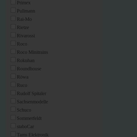
Primex
Pullmann
Rai-Mo
Rietze
Rivarossi
Roco
Roco Minitrains
Rokuhan
Roundhouse
Röwa
Ruco
Rudolf Spitaler
Sachsenmodelle
Schuco
Sommerfeldt
staboCar
Tams Elektronik