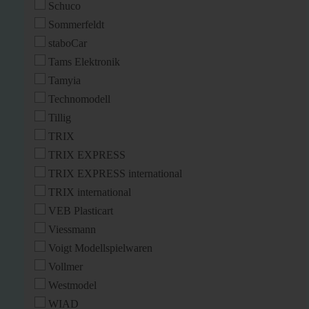
Schuco
Sommerfeldt
staboCar
Tams Elektronik
Tamyia
Technomodell
Tillig
TRIX
TRIX EXPRESS
TRIX EXPRESS international
TRIX international
VEB Plasticart
Viessmann
Voigt Modellspielwaren
Vollmer
Westmodel
WIAD