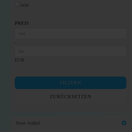
nein
PREIS
PREIS
Preis bis
-
EUR
FILTERN
ZURÜCKSETZEN
Neue Artikel