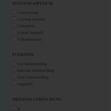
ZUSTAND
ZUSTAND (OPTISCH)
(OPTISCH)
1 (neuwertig)
2 (wenig bespielt)
3 (bespielt)
4 (stark bespielt)
5 (Bastlerware)
FUNKTION
FUNKTION
voll funktionsfähig
teilweise funktionsfähig
nicht funktionsfähig
ungeprüft
ORIGINALVERPACKUNG
ORIGINALVERPACKUNG
ja