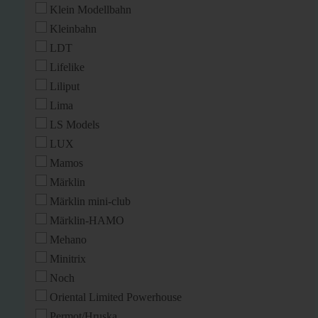
Klein Modellbahn
Kleinbahn
LDT
Lifelike
Liliput
Lima
LS Models
LUX
Mamos
Märklin
Märklin mini-club
Märklin-HAMO
Mehano
Minitrix
Noch
Oriental Limited Powerhouse
Permot/Hruska