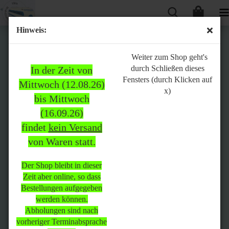
Hinweis:
Bitte
Weiter zum Shop geht's
durch Schließen dieses
In der Zeit von
beachten:
Fensters (durch Klicken auf
Mittwoch (12.08.26)
x)
bis Mittwoch
(16.09.26)
In der Zeit von Mittwoch
findet
kein Versand
(12.08.26) bis Mittwoch
von Waren statt.
(16.09.26)
findet
kein Versand
von Waren
statt.
Der Shop bleibt in dieser
Zeit aber online, so dass
Der Shop bleibt in dieser Zeit
Bestellungen aufgegeben
aber online, so dass
werden können.
Bestellungen aufgegeben
Abholungen sind nach
werden können.
vorheriger Terminabsprache