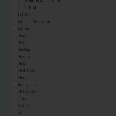
Fleischmann Magic Train
FUGgERth
GT Modelli
Günther Modellbau
Gützold
Hack
HAG
Halling
Hasbro
Heki
HELJAN
Herpa
hobby trade
HORNBY
Jouef
KATO
Kibri