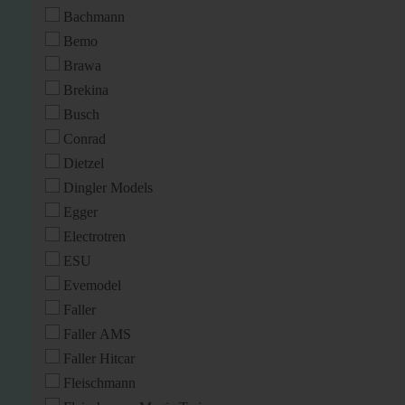
Bachmann
Bemo
Brawa
Brekina
Busch
Conrad
Dietzel
Dingler Models
Egger
Electrotren
ESU
Evemodel
Faller
Faller AMS
Faller Hitcar
Fleischmann