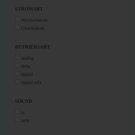
STROMART
STROMART
Wechselstrom
Gleichstrom
BETRIEBSART
BETRIEBSART
analog
delta
digital
digital mfx
SOUND
SOUND
ja
nein