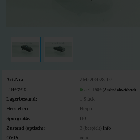
Art.Nr.:
ZM2206028107
Lieferzeit:
3-4 Tage
(Ausland abweichend)
Lagerbestand:
1
Stück
Hersteller:
Herpa
Spurgröße:
H0
Zustand (optisch):
3 (bespielt)
Info
OVP:
nein