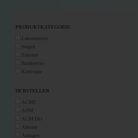
PRODUKTKATEGORIE
PRODUKTKATEGORIE
Lokomotiven
Wagen
Zubehör
Bastlerecke
Konvolute
HERSTELLER
HERSTELLER
ACME
AHM
ALBEDO
Athearn
Auhagen