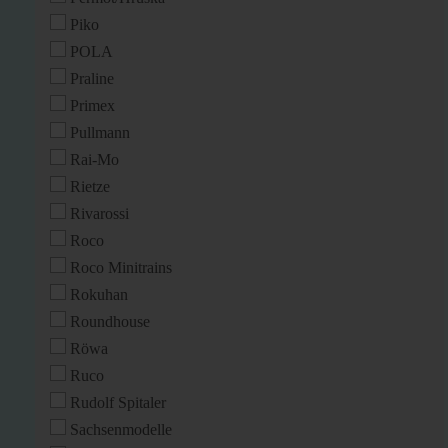
Piko
POLA
Praline
Primex
Pullmann
Rai-Mo
Rietze
Rivarossi
Roco
Roco Minitrains
Rokuhan
Roundhouse
Röwa
Ruco
Rudolf Spitaler
Sachsenmodelle