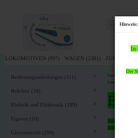
Hinweis:
In
LOKOMOTIVEN (997)
WAGEN (2381)
ZUBEHÖR (1
Der Sh
»
Startseite
Zub
Bedienungsanleitungen (111)
Kibri H0 10836 Mod
Brücken (34)
Bitte
Elektrik und Elektronik (189)
Figuren (10)
In der Zeit von
findet
kein Ver
Gleismaterial (299)