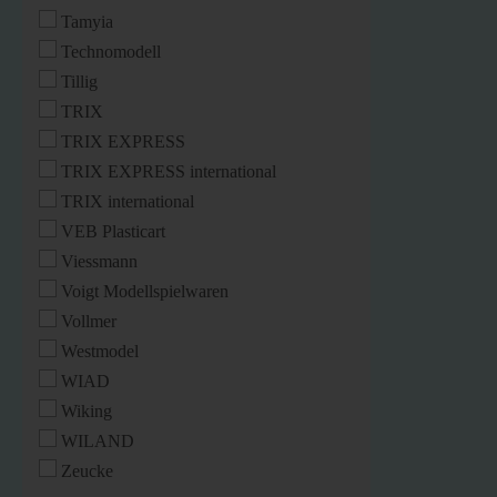
Tamyia
Technomodell
Tillig
TRIX
TRIX EXPRESS
TRIX EXPRESS international
TRIX international
VEB Plasticart
Viessmann
Voigt Modellspielwaren
Vollmer
Westmodel
WIAD
Wiking
WILAND
Zeucke