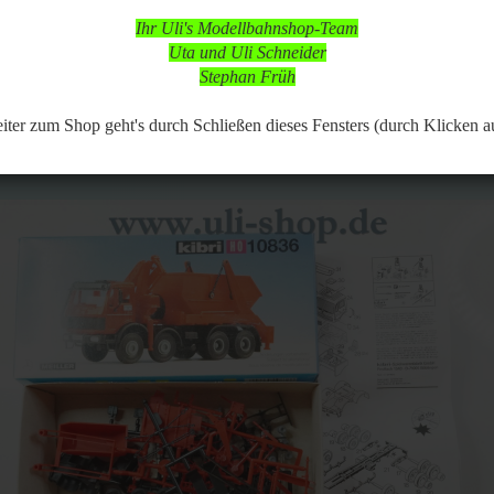
 in dieser Zeit aber online, so dass Bestellungen aufgegeben werden k
Ihr Uli's Modellbahnshop-Team
d nach vorheriger Terminabsprache möglich,
Uta und Uli Schneider
 Modellbahnartikeln ist durchgängig möglich.
Stephan Früh
153
Artikel in dieser Kategorie
 zurück
weiter »
Letzter »
er zum Shop geht's durch Schließen dieses Fensters (durch Klicken a