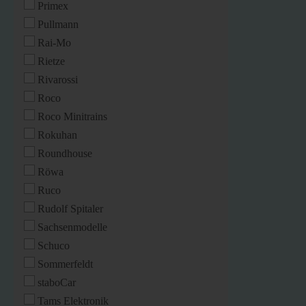
Primex
Pullmann
Rai-Mo
Rietze
Rivarossi
Roco
Roco Minitrains
Rokuhan
Roundhouse
Röwa
Ruco
Rudolf Spitaler
Sachsenmodelle
Schuco
Sommerfeldt
staboCar
Tams Elektronik