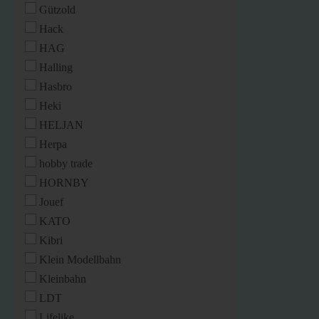
Gützold
Hack
HAG
Halling
Hasbro
Heki
HELJAN
Herpa
hobby trade
HORNBY
Jouef
KATO
Kibri
Klein Modellbahn
Kleinbahn
LDT
Lifelike