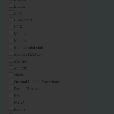
Liliput
Lima
LS Models
LUX
Mamos
Märklin
Märklin mini-club
Märklin-HAMO
Mehano
Minitrix
Noch
Oriental Limited Powerhouse
Permot/Hruska
Piko
POLA
Praline