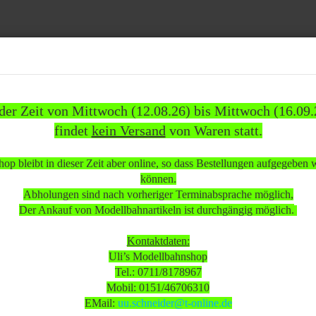
Suche...
 der Zeit von Mittwoch (12.08.26) bis Mittwoch (16.09.
findet
kein Versand
von Waren statt.
837)
WEITERE
INFOS
KUNDEN
%SAL
op bleibt in dieser Zeit aber online, so dass Bestellungen aufgegeben
»
»
ehör
Modellautos
können.
ellauto Mercedes Meiler Muldenkipper neuwertig OVP
Abholungen sind nach vorheriger Terminabsprache möglich,
Der Ankauf von Modellbahnartikeln ist durchgängig möglich.
 beachten:
Kontaktdaten:
Uli’s Modellbahnshop
Tel.: 0711/8178967
 Mittwoch (12.08.26) bis Mittwoch (16.09.26)
Mobil: 0151/46706310
sand
von Waren statt.
EMail:
uu.schneider@t-online.de