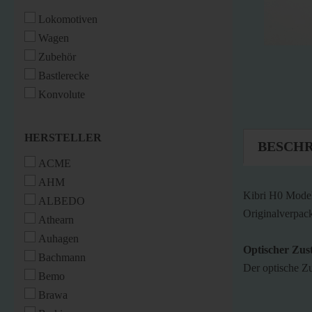
Lokomotiven
Wagen
Zubehör
Bastlerecke
Konvolute
HERSTELLER
HERSTELLER
BESCH
ACME
AHM
Kibri H0 Model
ALBEDO
Originalverpac
Athearn
Auhagen
Optischer Zus
Bachmann
Der optische Zu
Bemo
Brawa