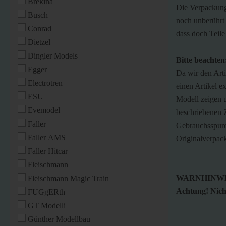
Brekina
Die Verpackung 
Busch
noch unberührt 
Conrad
dass doch Teile
Dietzel
Dingler Models
Bitte beachten
Egger
Da wir den Art
Electrotren
einen Artikel ex
ESU
Modell zeigen u
Evemodel
beschriebenen 
Faller
Gebrauchsspure
Faller AMS
Originalverpac
Faller Hitcar
Fleischmann
WARNHINWE
Fleischmann Magic Train
Achtung! Nicht
FUGgERth
GT Modelli
Günther Modellbau