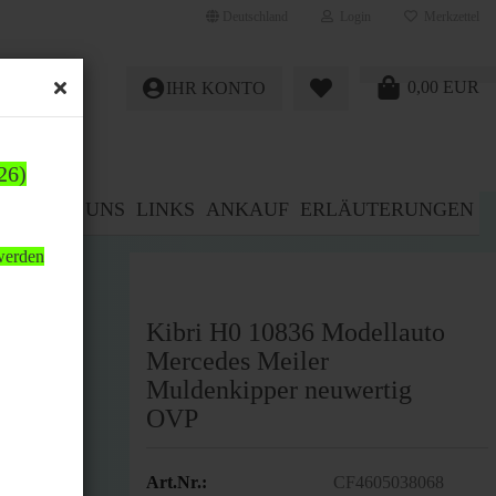
Deutschland
Login
Merkzettel
0,00 EUR
IHR KONTO
26)
E%
ÜBER UNS
LINKS
ANKAUF
ERLÄUTERUNGEN
 werden
Kibri H0 10836 Modellauto
Mercedes Meiler
Muldenkipper neuwertig
OVP
Art.Nr.:
CF4605038068