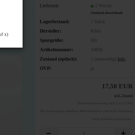
önnen.
Lieferzeit:
1 Woche
(Ausland abweichend)
Lagerbestand:
1
Stück
Hersteller:
Kibri
uf x)
Spurgröße:
H0
Artikelnummer:
10836
Zustand (optisch):
1 (neuwertig)
Info
OVP:
ja
17,50 EUR
zzgl. Versand
Differenzbesteuerung nach § 25 a UStG
Die im Kaufpreis enthaltene Mehrwertsteuer wird in der Rechnung
nicht gesondert ausgewiesen.