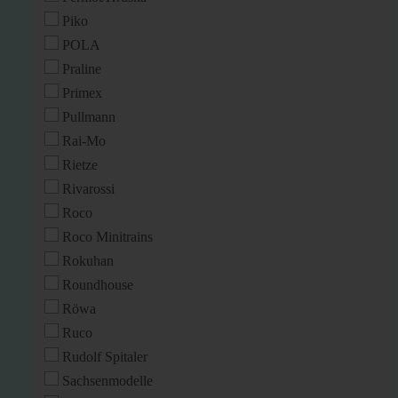
Piko
POLA
Praline
Primex
Pullmann
Rai-Mo
Rietze
Rivarossi
Roco
Roco Minitrains
Rokuhan
Roundhouse
Röwa
Ruco
Rudolf Spitaler
Sachsenmodelle