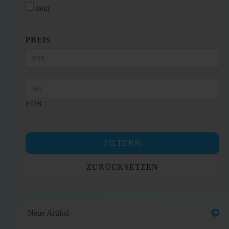
nein
PREIS
PREIS
Preis bis
-
EUR
FILTERN
ZURÜCKSETZEN
Neue Artikel