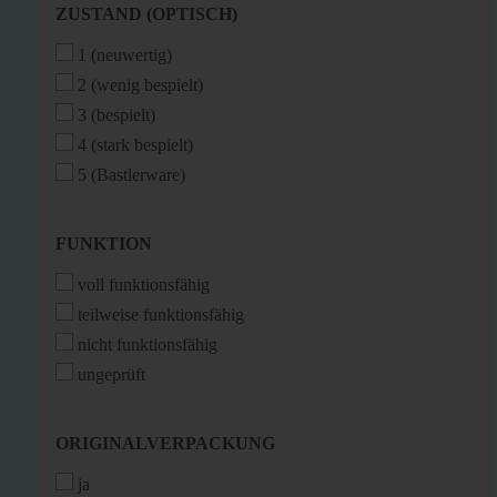
ZUSTAND
ZUSTAND (OPTISCH)
(OPTISCH)
1 (neuwertig)
2 (wenig bespielt)
3 (bespielt)
4 (stark bespielt)
5 (Bastlerware)
FUNKTION
FUNKTION
voll funktionsfähig
teilweise funktionsfähig
nicht funktionsfähig
ungeprüft
ORIGINALVERPACKUNG
ORIGINALVERPACKUNG
ja