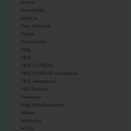
Schuco
Sommerfeldt
staboCar
Tams Elektronik
Tamyia
Technomodell
Tillig
TRIX
TRIX EXPRESS
TRIX EXPRESS international
TRIX international
VEB Plasticart
Viessmann
Voigt Modellspielwaren
Vollmer
Westmodel
WIAD