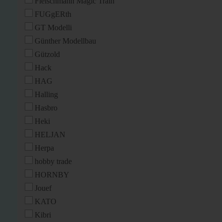
Fleischmann Magic Train
FUGgERth
GT Modelli
Günther Modellbau
Gützold
Hack
HAG
Halling
Hasbro
Heki
HELJAN
Herpa
hobby trade
HORNBY
Jouef
KATO
Kibri