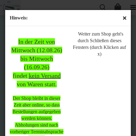
Hinweis:
Bitte
Weiter zum Shop geht's
durch Schließen dieses
In der Zeit von
beachten:
Fensters (durch Klicken auf
Mittwoch (12.08.26)
x)
bis Mittwoch
(16.09.26)
In der Zeit von Mittwoch
findet
kein Versand
(12.08.26) bis Mittwoch
von Waren statt.
(16.09.26)
findet
kein Versand
von Waren
statt.
Der Shop bleibt in dieser
Zeit aber online, so dass
Der Shop bleibt in dieser Zeit
Bestellungen aufgegeben
aber online, so dass
werden können.
Bestellungen aufgegeben
Abholungen sind nach
werden können.
vorheriger Terminabsprache