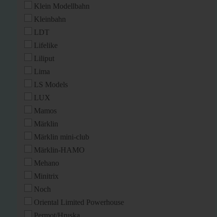
Klein Modellbahn
Kleinbahn
LDT
Lifelike
Liliput
Lima
LS Models
LUX
Mamos
Märklin
Märklin mini-club
Märklin-HAMO
Mehano
Minitrix
Noch
Oriental Limited Powerhouse
Permot/Hruska