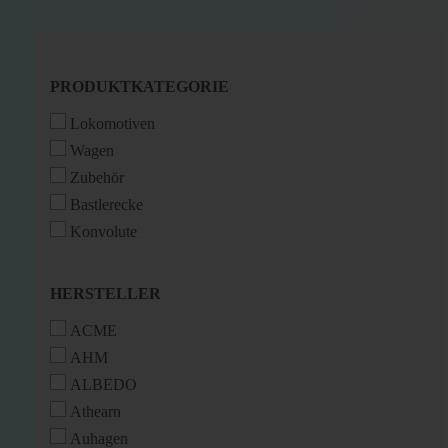
PRODUKTKATEGORIE
PRODUKTKATEGORIE
Lokomotiven
Wagen
Zubehör
Bastlerecke
Konvolute
HERSTELLER
HERSTELLER
ACME
AHM
ALBEDO
Athearn
Auhagen