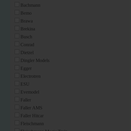
Bachmann
Bemo
Brawa
Brekina
Busch
Conrad
Dietzel
Dingler Models
Egger
Electrotren
ESU
Evemodel
Faller
Faller AMS
Faller Hitcar
Fleischmann