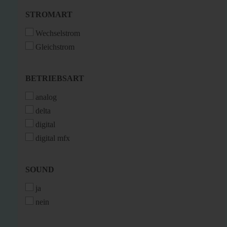
STROMART
STROMART
Wechselstrom
Gleichstrom
BETRIEBSART
BETRIEBSART
analog
delta
digital
digital mfx
SOUND
SOUND
ja
nein