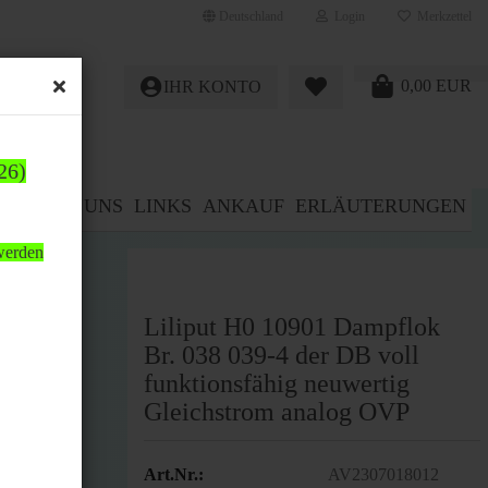
Deutschland
Login
Merkzettel
0,00 EUR
IHR KONTO
26)
E%
ÜBER UNS
LINKS
ANKAUF
ERLÄUTERUNGEN
 werden
Liliput H0 10901 Dampflok
Br. 038 039-4 der DB voll
funktionsfähig neuwertig
Gleichstrom analog OVP
Art.Nr.:
AV2307018012