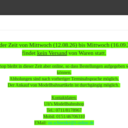
Suche...
 der Zeit von Mittwoch (12.08.26) bis Mittwoch (16.09.
findet
kein Versand
von Waren statt.
1837)
WEITERE
INFOS
KUNDEN
%SAL
op bleibt in dieser Zeit aber online, so dass Bestellungen aufgegeben
»
»
omotiven
Dampflokomotiven
können.
mpflok Br. 038 039-4 der DB voll funktionsfähig neuwertig Gleichstrom analog OVP
Abholungen sind nach vorheriger Terminabsprache möglich,
Der Ankauf von Modellbahnartikeln ist durchgängig möglich.
 beachten:
Kontaktdaten:
Uli’s Modellbahnshop
Tel.: 0711/8178967
 Mittwoch (12.08.26) bis Mittwoch (16.09.26)
Mobil: 0151/46706310
sand
von Waren statt.
EMail:
uu.schneider@t-online.de