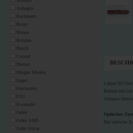
Athearn
Auhagen
Bachmann
Bemo
Brawa
Brekina
Busch
Conrad
BESCH
Dietzel
Dingler Models
Egger
Liliput H0 Dam
Electrotren
Betrieb mit Gle
ESU
Anlagen fahren
Evemodel
Faller
Optischer Zus
Faller AMS
Der optische Zu
Faller Hitcar