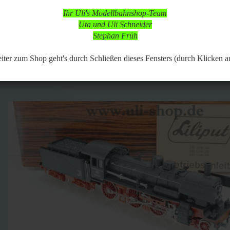
 in dieser Zeit aber online, so dass Bestellungen aufgegeben werden k
Ihr Uli's Modellbahnshop-Team
d nach vorheriger Terminabsprache möglich,
Uta und Uli Schneider
 Modellbahnartikeln ist durchgängig möglich.
Stephan Früh
443
Artikel in dieser Kategorie
 zurück
weiter »
Letzter »
er zum Shop geht's durch Schließen dieses Fensters (durch Klicken a