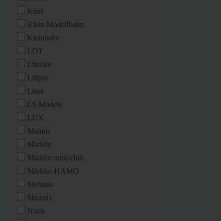
Kibri
Klein Modellbahn
Kleinbahn
LDT
Lifelike
Liliput
Lima
LS Models
LUX
Mamos
Märklin
Märklin mini-club
Märklin-HAMO
Mehano
Minitrix
Noch