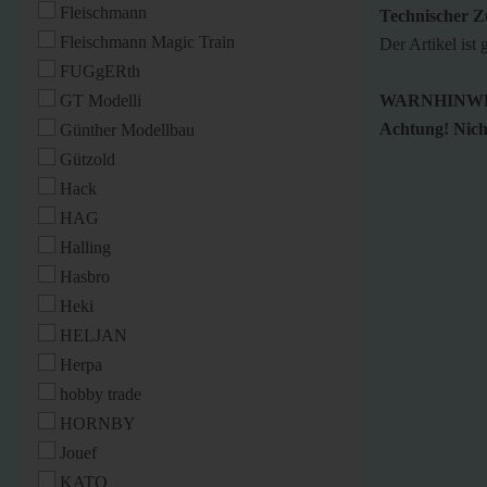
Fleischmann
Technischer Z
Fleischmann Magic Train
Der Artikel ist 
FUGgERth
GT Modelli
WARNHINWE
Achtung! Nicht
Günther Modellbau
Gützold
Hack
HAG
Halling
Hasbro
Heki
HELJAN
Herpa
hobby trade
HORNBY
Jouef
KATO