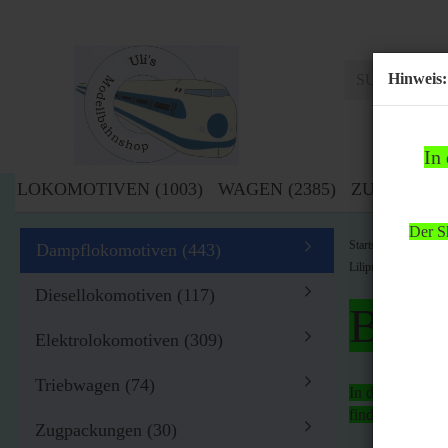
Hinweis:
In
LOKOMOTIVEN (1003)
WAGEN (2385)
ZUBEHÖR (
Der Sh
»
Startseite
Lok
Dampflokomotiven (443)
Liliput H0 10901 Da
Diesellokomotiven (117)
Bitte
Elektrolokomotiven (309)
Triebwagen (74)
In der Zeit von
findet
kein Ver
Zugpackungen (30)