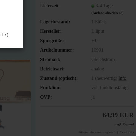
önnen.
Lieferzeit:
3-4 Tage
(Ausland abweichend)
Lagerbestand:
1
Stück
Hersteller:
Liliput
uf x)
Spurgröße:
H0
Artikelnummer:
10901
Stromart:
Gleichstrom
Betriebsart:
analog
Zustand (optisch):
1 (neuwertig)
Info
Funktion:
voll funktionsfähig
OVP:
ja
64,99 EUR
zzgl. Versand
Differenzbesteuerung nach § 25 a UStG