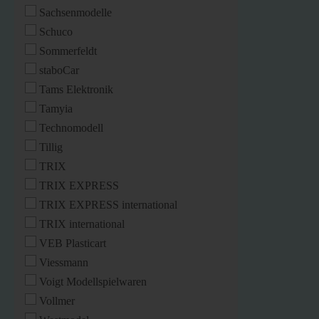
Sachsenmodelle
Schuco
Sommerfeldt
staboCar
Tams Elektronik
Tamyia
Technomodell
Tillig
TRIX
TRIX EXPRESS
TRIX EXPRESS international
TRIX international
VEB Plasticart
Viessmann
Voigt Modellspielwaren
Vollmer