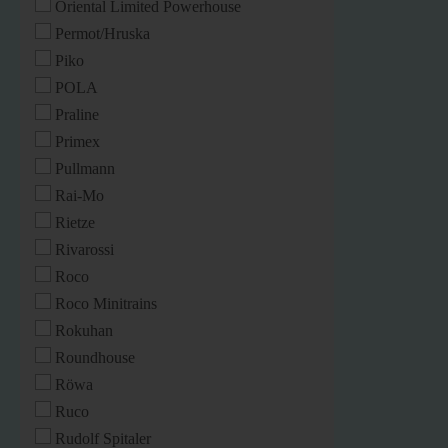
Oriental Limited Powerhouse
Permot/Hruska
Piko
POLA
Praline
Primex
Pullmann
Rai-Mo
Rietze
Rivarossi
Roco
Roco Minitrains
Rokuhan
Roundhouse
Röwa
Ruco
Rudolf Spitaler