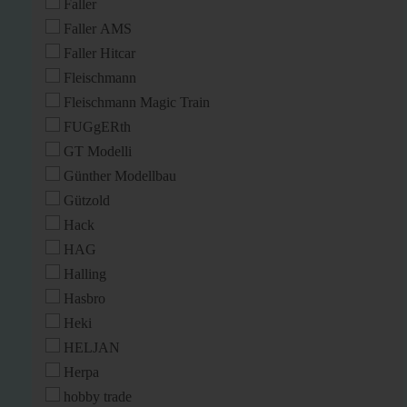
Faller
Faller AMS
Faller Hitcar
Fleischmann
Fleischmann Magic Train
FUGgERth
GT Modelli
Günther Modellbau
Gützold
Hack
HAG
Halling
Hasbro
Heki
HELJAN
Herpa
hobby trade