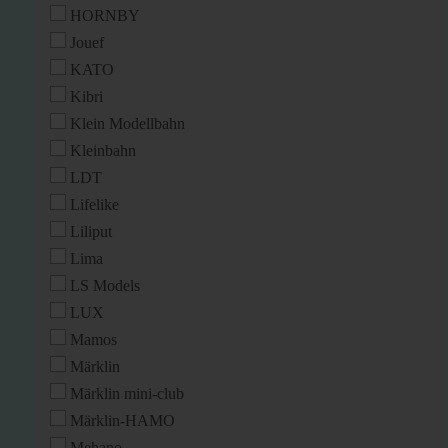
HORNBY
Jouef
KATO
Kibri
Klein Modellbahn
Kleinbahn
LDT
Lifelike
Liliput
Lima
LS Models
LUX
Mamos
Märklin
Märklin mini-club
Märklin-HAMO
Mehano