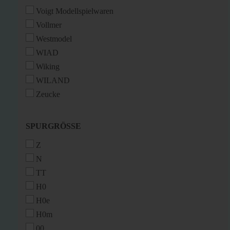
Voigt Modellspielwaren
Vollmer
Westmodel
WIAD
Wiking
WILAND
Zeucke
SPURGRÖSSE
SPURGRÖSSE
Z
N
TT
H0
H0e
H0m
00