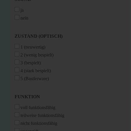
ja
nein
ZUSTAND
ZUSTAND (OPTISCH)
(OPTISCH)
1 (neuwertig)
2 (wenig bespielt)
3 (bespielt)
4 (stark bespielt)
5 (Bastlerware)
FUNKTION
FUNKTION
voll funktionsfähig
teilweise funktionsfähig
nicht funktionsfähig