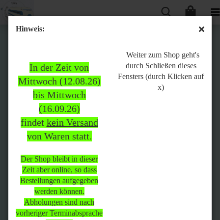
Hinweis:
Bitte
Weiter zum Shop geht's
durch Schließen dieses
In der Zeit von
beachten:
Fensters (durch Klicken auf
Mittwoch (12.08.26)
x)
bis Mittwoch
(16.09.26)
In der Zeit von Mittwoch
findet
kein Versand
(12.08.26) bis Mittwoch
von Waren statt.
(16.09.26)
findet
kein Versand
von Waren
statt.
Der Shop bleibt in dieser
Zeit aber online, so dass
Der Shop bleibt in dieser Zeit
Bestellungen aufgegeben
aber online, so dass
werden können.
Bestellungen aufgegeben
Abholungen sind nach
werden können.
vorheriger Terminabsprache