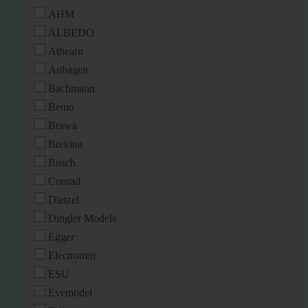
AHM
ALBEDO
Athearn
Auhagen
Bachmann
Bemo
Brawa
Brekina
Busch
Conrad
Dietzel
Dingler Models
Egger
Electrotren
ESU
Evemodel