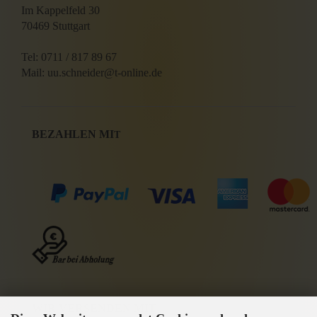
Im Kappelfeld 30
70469 Stuttgart
Tel: 0711 / 817 89 67
Mail: uu.schneider@t-online.de
BEZAHLEN MI
T
WIR VERSENDEN MIT