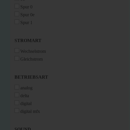
Spur 0
Spur 0e
Spur 1
STROMART
STROMART
Wechselstrom
Gleichstrom
BETRIEBSART
BETRIEBSART
analog
delta
digital
digital mfx
SOUND
SOUND