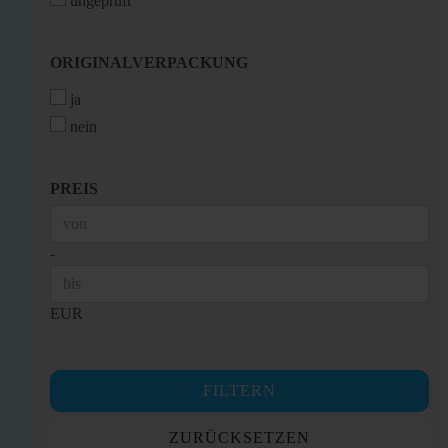
ungeprüft
ORIGINALVERPACKUNG
ORIGINALVERPACKUNG
ja
nein
PREIS
PREIS
Preis bis
-
EUR
FILTERN
ZURÜCKSETZEN