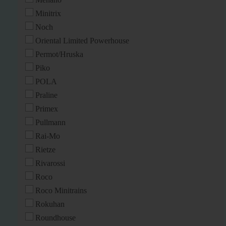
Minitrix
Noch
Oriental Limited Powerhouse
Permot/Hruska
Piko
POLA
Praline
Primex
Pullmann
Rai-Mo
Rietze
Rivarossi
Roco
Roco Minitrains
Rokuhan
Roundhouse