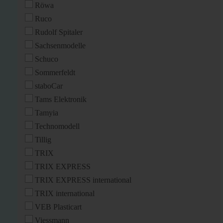
Röwa
Ruco
Rudolf Spitaler
Sachsenmodelle
Schuco
Sommerfeldt
staboCar
Tams Elektronik
Tamyia
Technomodell
Tillig
TRIX
TRIX EXPRESS
TRIX EXPRESS international
TRIX international
VEB Plasticart
Viessmann