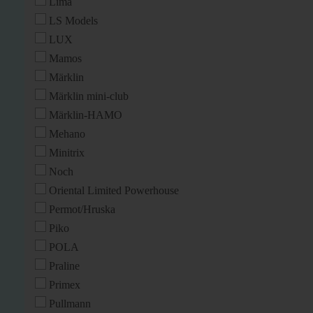
Lima
LS Models
LUX
Mamos
Märklin
Märklin mini-club
Märklin-HAMO
Mehano
Minitrix
Noch
Oriental Limited Powerhouse
Permot/Hruska
Piko
POLA
Praline
Primex
Pullmann