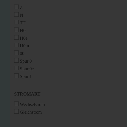
Z
N
TT
H0
H0e
H0m
00
Spur 0
Spur 0e
Spur 1
STROMART
STROMART
Wechselstrom
Gleichstrom