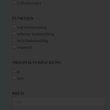
5 (Bastlerware)
FUNKTION
FUNKTION
voll funktionsfähig
teilweise funktionsfähig
nicht funktionsfähig
ungeprüft
ORIGINALVERPACKUNG
ORIGINALVERPACKUNG
ja
nein
PREIS
PREIS
Preis bis
-