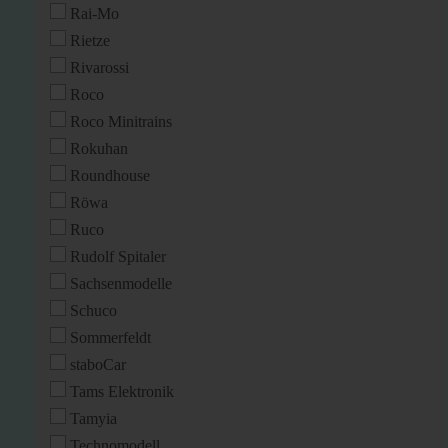
Rai-Mo
Rietze
Rivarossi
Roco
Roco Minitrains
Rokuhan
Roundhouse
Röwa
Ruco
Rudolf Spitaler
Sachsenmodelle
Schuco
Sommerfeldt
staboCar
Tams Elektronik
Tamyia
Technomodell