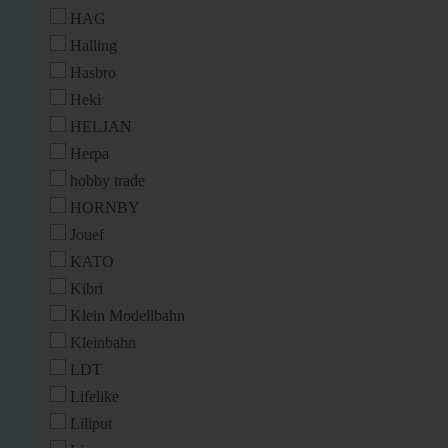
HAG
Halling
Hasbro
Heki
HELJAN
Herpa
hobby trade
HORNBY
Jouef
KATO
Kibri
Klein Modellbahn
Kleinbahn
LDT
Lifelike
Liliput