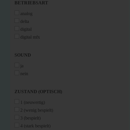
BETRIEBSART
BETRIEBSART
analog
delta
digital
digital mfx
SOUND
SOUND
ja
nein
ZUSTAND
ZUSTAND (OPTISCH)
(OPTISCH)
1 (neuwertig)
2 (wenig bespielt)
3 (bespielt)
4 (stark bespielt)