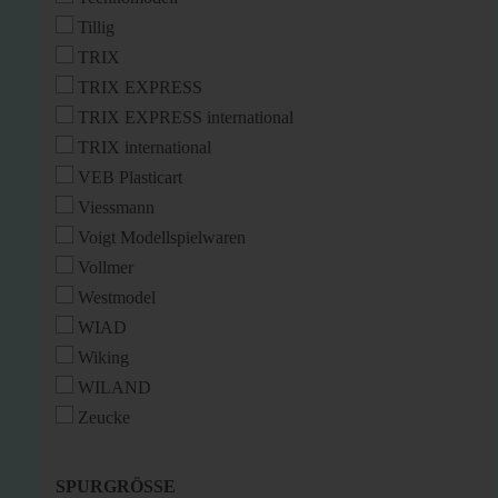
Tillig
TRIX
TRIX EXPRESS
TRIX EXPRESS international
TRIX international
VEB Plasticart
Viessmann
Voigt Modellspielwaren
Vollmer
Westmodel
WIAD
Wiking
WILAND
Zeucke
SPURGRÖSSE
SPURGRÖSSE