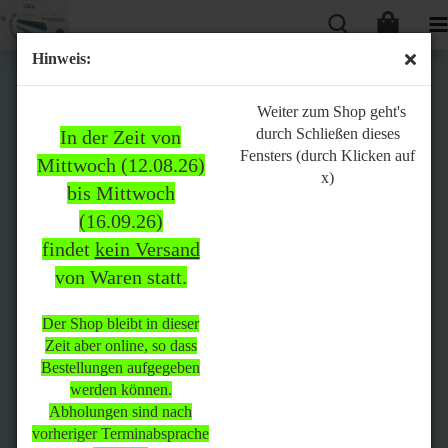
Hinweis:
Bitte
Weiter zum Shop geht's
durch Schließen dieses
In der Zeit von
beachten:
Fensters (durch Klicken auf
Mittwoch (12.08.26)
x)
bis Mittwoch
(16.09.26)
In der Zeit von Mittwoch
findet
kein Versand
(12.08.26) bis Mittwoch
von Waren statt.
(16.09.26)
findet
kein Versand
von Waren
statt.
Der Shop bleibt in dieser
Zeit aber online, so dass
Der Shop bleibt in dieser Zeit
Bestellungen aufgegeben
aber online, so dass
werden können.
Bestellungen aufgegeben
Abholungen sind nach
werden können.
vorheriger Terminabsprache