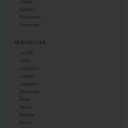
Wagen
Zubehör
Bastlerecke
Konvolute
HERSTELLER
HERSTELLER
ACME
AHM
ALBEDO
Athearn
Auhagen
Bachmann
Bemo
Brawa
Brekina
Busch