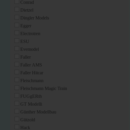
Conrad
Dietzel
Dingler Models
Egger
Electrotren
ESU
Evemodel
Faller
Faller AMS
Faller Hitcar
Fleischmann
Fleischmann Magic Train
FUGgERth
GT Modelli
Günther Modellbau
Gützold
Hack