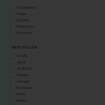
Lokomotiven
Wagen
Zubehör
Bastlerecke
Konvolute
HERSTELLER
HERSTELLER
ACME
AHM
ALBEDO
Athearn
Auhagen
Bachmann
Bemo
Brawa