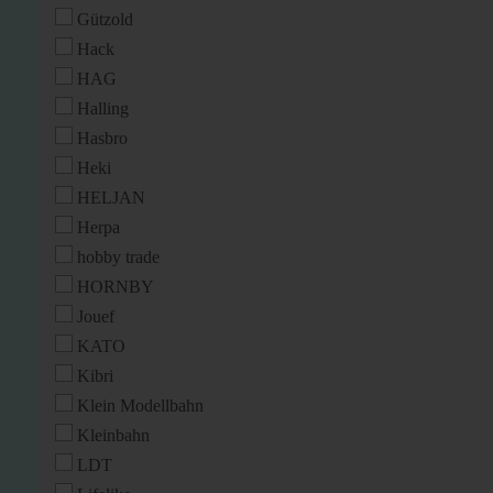
Gützold
Hack
HAG
Halling
Hasbro
Heki
HELJAN
Herpa
hobby trade
HORNBY
Jouef
KATO
Kibri
Klein Modellbahn
Kleinbahn
LDT