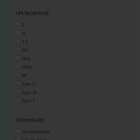
SPURGRÖSSE
SPURGRÖSSE
Z
N
TT
H0
H0e
H0m
00
Spur 0
Spur 0e
Spur 1
STROMART
STROMART
Wechselstrom