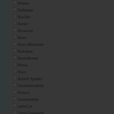
Primex
Pullmann
Rai-Mo
Rietze
Rivarossi
Roco
Roco Minitrains
Rokuhan
Roundhouse
Röwa
Ruco
Rudolf Spitaler
Sachsenmodelle
Schuco
Sommerfeldt
staboCar
Tams Elektronik