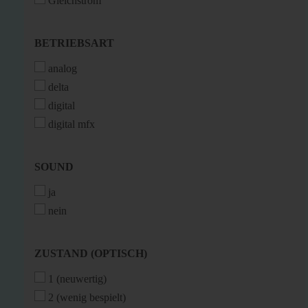
Gleichstrom
BETRIEBSART
BETRIEBSART
analog
delta
digital
digital mfx
SOUND
SOUND
ja
nein
ZUSTAND
ZUSTAND (OPTISCH)
(OPTISCH)
1 (neuwertig)
2 (wenig bespielt)