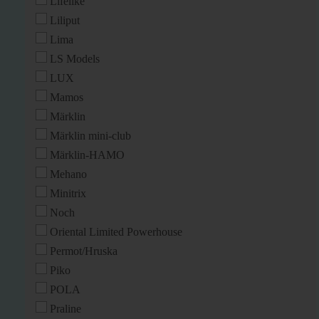
Lifelike
Liliput
Lima
LS Models
LUX
Mamos
Märklin
Märklin mini-club
Märklin-HAMO
Mehano
Minitrix
Noch
Oriental Limited Powerhouse
Permot/Hruska
Piko
POLA
Praline