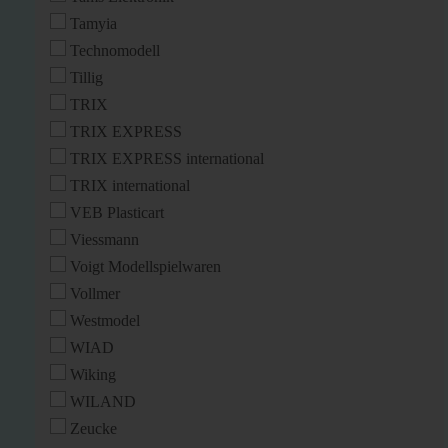
Tamyia
Technomodell
Tillig
TRIX
TRIX EXPRESS
TRIX EXPRESS international
TRIX international
VEB Plasticart
Viessmann
Voigt Modellspielwaren
Vollmer
Westmodel
WIAD
Wiking
WILAND
Zeucke