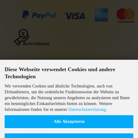
WIR VERSENDEN MIT
Diese Webseite verwendet Cookies und andere
GEPRÜFTE AGB
Technologien
Wir verwenden Cookies und ähnliche Technologien, auch von
Drittanbietern, um die ordentliche Funktionsweise der Website zu
gewährleisten, die Nutzung unseres Angebotes zu analysieren und Ihnen
ein bestmögliches Einkaufserlebnis bieten zu können. Weitere
Informationen finden Sie in unserer
Datenschutzerklärung
.
Alle Akzeptieren