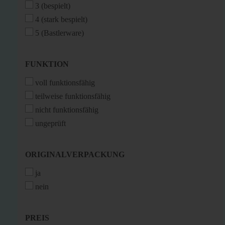
3 (bespielt)
4 (stark bespielt)
5 (Bastlerware)
FUNKTION
FUNKTION
voll funktionsfähig
teilweise funktionsfähig
nicht funktionsfähig
ungeprüft
ORIGINALVERPACKUNG
ORIGINALVERPACKUNG
ja
nein
PREIS
PREIS