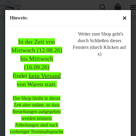
Hinweis:
Bitte
Weiter zum Shop geht's
durch Schließen dieses
In der Zeit von
beachten:
Fensters (durch Klicken auf
Mittwoch (12.08.26)
x)
bis Mittwoch
(16.09.26)
In der Zeit von Mittwoch
findet
kein Versand
(12.08.26) bis Mittwoch
von Waren statt.
(16.09.26)
findet
kein Versand
von Waren
statt.
Der Shop bleibt in dieser
Zeit aber online, so dass
Der Shop bleibt in dieser Zeit
Bestellungen aufgegeben
aber online, so dass
werden können.
Bestellungen aufgegeben
Abholungen sind nach
werden können.
vorheriger Terminabsprache