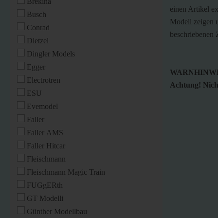
Brekina
einen Artikel ex
Busch
Modell zeigen u
Conrad
beschriebenen Z
Dietzel
Dingler Models
Egger
WARNHINWE
Electrotren
Achtung! Nicht
ESU
Evemodel
Faller
Faller AMS
Faller Hitcar
Fleischmann
Fleischmann Magic Train
FUGgERth
GT Modelli
Günther Modellbau