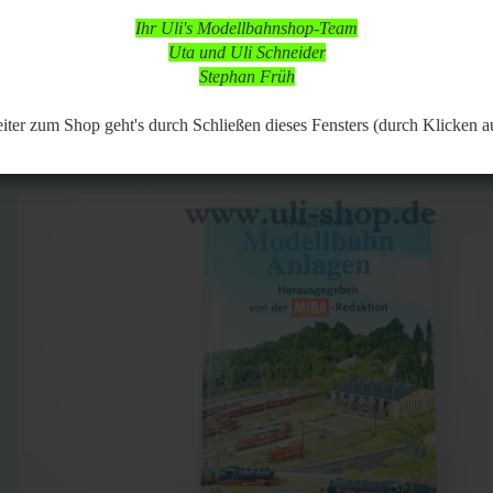
d nach vorheriger Terminabsprache möglich,
Ihr Uli's Modellbahnshop-Team
 Modellbahnartikeln ist durchgängig möglich.
Uta und Uli Schneider
Stephan Früh
117
Artikel in dieser Kategorie
 zurück
weiter »
Letzter »
er zum Shop geht's durch Schließen dieses Fensters (durch Klicken a