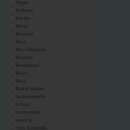
Primex
Pullmann
Rai-Mo
Rietze
Rivarossi
Roco
Roco Minitrains
Rokuhan
Roundhouse
Röwa
Ruco
Rudolf Spitaler
Sachsenmodelle
Schuco
Sommerfeldt
staboCar
Tams Elektronik