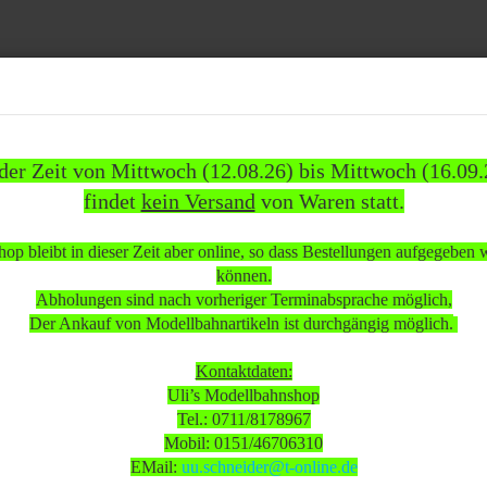
Suche...
 der Zeit von Mittwoch (12.08.26) bis Mittwoch (16.09.
findet
kein Versand
von Waren statt.
1837)
WEITERE
INFOS
KUNDEN
%SAL
op bleibt in dieser Zeit aber online, so dass Bestellungen aufgegeben
»
»
ehör
Literatur
Literatur Traumhafte Modellbahn-Anlagen wenig bespielt/gebrauc
können.
Abholungen sind nach vorheriger Terminabsprache möglich,
 beachten:
Der Ankauf von Modellbahnartikeln ist durchgängig möglich.
Kontaktdaten:
Uli’s Modellbahnshop
 Mittwoch (12.08.26) bis Mittwoch (16.09.26)
Tel.: 0711/8178967
sand
von Waren statt.
Mobil: 0151/46706310
EMail:
uu.schneider@t-online.de
 in dieser Zeit aber online, so dass Bestellungen aufgegeben werden k