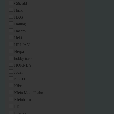
Gützold
Hack
HAG
Halling
Hasbro
Heki
HELJAN
Herpa
hobby trade
HORNBY
Jouef
KATO
Kibri
Klein Modellbahn
Kleinbahn
LDT
Lifelike