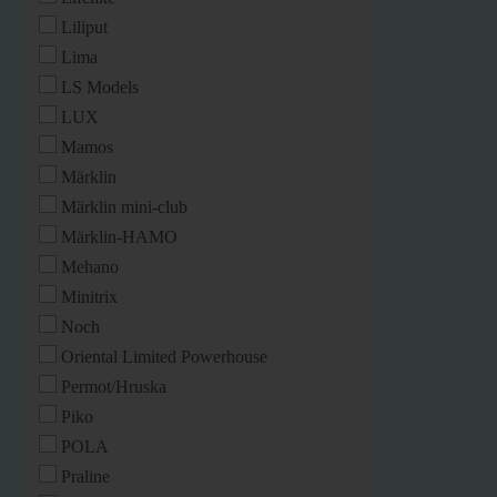
Liliput
Lima
LS Models
LUX
Mamos
Märklin
Märklin mini-club
Märklin-HAMO
Mehano
Minitrix
Noch
Oriental Limited Powerhouse
Permot/Hruska
Piko
POLA
Praline