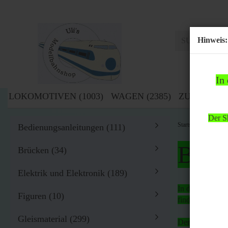
Hinweis:
In
LOKOMOTIVEN (1003)
WAGEN (2385)
ZUBEHÖR (
Der Sh
»
Startseite
Zub
Bedienungsanleitungen (111)
Bitte
Brücken (34)
Elektrik und Elektronik (189)
In der Zeit von
Figuren (10)
findet
kein Ver
Gleismaterial (299)
Der Shop bleibt