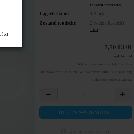
(Ausland abweichend)
Lagerbestand:
1
Stück
Zustand (optisch):
2 (wenig bespielt)
Info
uf x)
7,50 EUR
zzgl. Versand
Differenzbesteuerung nach § 25 a UStG
Die im Kaufpreis enthaltene Mehrwertsteuer wird in der Rechnung
nicht gesondert ausgewiesen.
AUF DEN MERKZETTEL