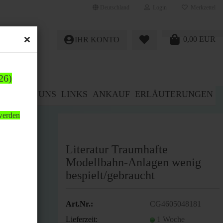
Deutschland
Login
Merkzettel
0,00 EUR
IHR KONTO
26)
E%
ÜBER UNS
LINKS
ANKAUF
ERLÄUTERUNGEN
 werden
ht
Literatur Traumhafte
Modellbahn-Anlagen wenig
bespielt/gebraucht
Art.Nr.:
CG4605048181
önnen.
Lieferzeit:
1 Woche