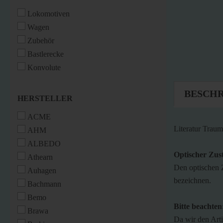
Lokomotiven
Wagen
Zubehör
Bastlerecke
Konvolute
BESCH
HERSTELLER
HERSTELLER
ACME
Literatur Trau
AHM
ALBEDO
Optischer Zus
Athearn
Den optischen 
Auhagen
bezeichnen.
Bachmann
Bemo
Bitte beachten
Brawa
Da wir den Art