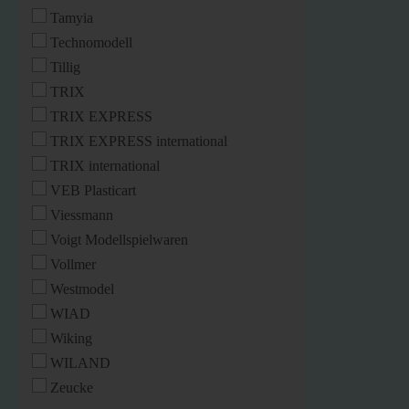
Tamyia
Technomodell
Tillig
TRIX
TRIX EXPRESS
TRIX EXPRESS international
TRIX international
VEB Plasticart
Viessmann
Voigt Modellspielwaren
Vollmer
Westmodel
WIAD
Wiking
WILAND
Zeucke