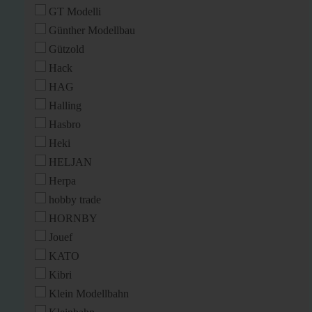
GT Modelli
Günther Modellbau
Gützold
Hack
HAG
Halling
Hasbro
Heki
HELJAN
Herpa
hobby trade
HORNBY
Jouef
KATO
Kibri
Klein Modellbahn