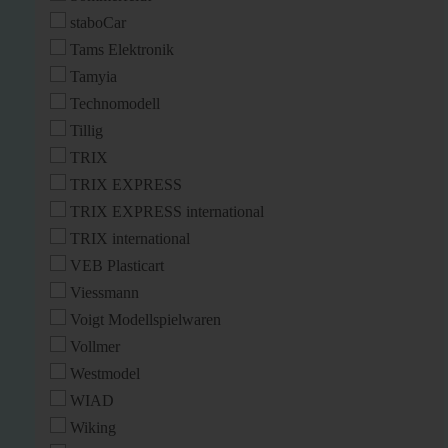
staboCar
Tams Elektronik
Tamyia
Technomodell
Tillig
TRIX
TRIX EXPRESS
TRIX EXPRESS international
TRIX international
VEB Plasticart
Viessmann
Voigt Modellspielwaren
Vollmer
Westmodel
WIAD
Wiking