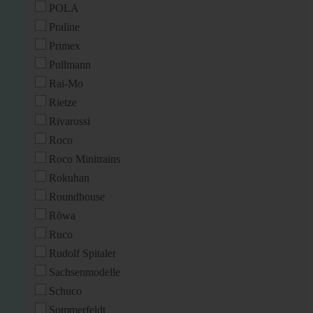
POLA
Praline
Primex
Pullmann
Rai-Mo
Rietze
Rivarossi
Roco
Roco Minitrains
Rokuhan
Roundhouse
Röwa
Ruco
Rudolf Spitaler
Sachsenmodelle
Schuco
Sommerfeldt