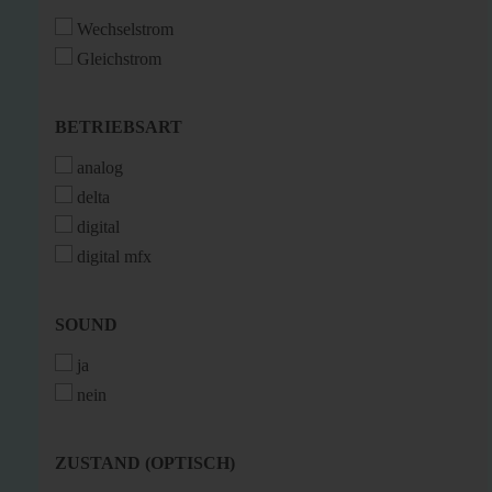
Wechselstrom
Gleichstrom
BETRIEBSART
BETRIEBSART
analog
delta
digital
digital mfx
SOUND
SOUND
ja
nein
ZUSTAND
ZUSTAND (OPTISCH)
(OPTISCH)