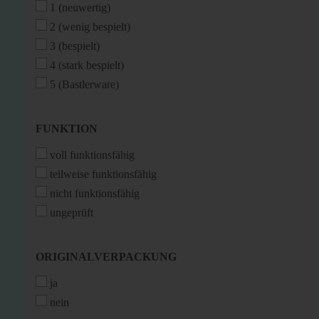
1 (neuwertig)
2 (wenig bespielt)
3 (bespielt)
4 (stark bespielt)
5 (Bastlerware)
FUNKTION
FUNKTION
voll funktionsfähig
teilweise funktionsfähig
nicht funktionsfähig
ungeprüft
ORIGINALVERPACKUNG
ORIGINALVERPACKUNG
ja
nein