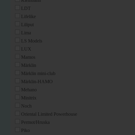
Kleinbahn
LDT
Lifelike
Liliput
Lima
LS Models
LUX
Mamos
Märklin
Märklin mini-club
Märklin-HAMO
Mehano
Minitrix
Noch
Oriental Limited Powerhouse
Permot/Hruska
Piko