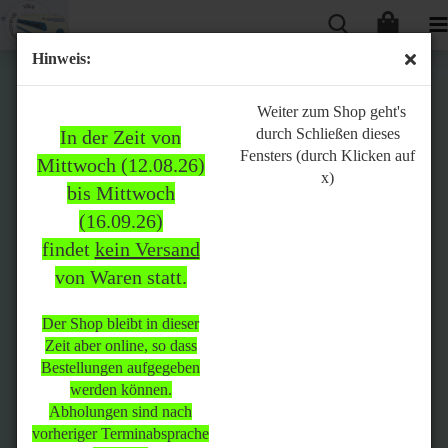
Hinweis:
Bitte
Weiter zum Shop geht's
durch Schließen dieses
In der Zeit von
beachten:
Fensters (durch Klicken auf
Mittwoch (12.08.26)
x)
bis Mittwoch
(16.09.26)
In der Zeit von Mittwoch
findet
kein Versand
(12.08.26) bis Mittwoch
von Waren statt.
(16.09.26)
findet
kein Versand
von Waren
statt.
Der Shop bleibt in dieser
Zeit aber online, so dass
Der Shop bleibt in dieser Zeit
Bestellungen aufgegeben
aber online, so dass
werden können.
Bestellungen aufgegeben
Abholungen sind nach
werden können.
vorheriger Terminabsprache