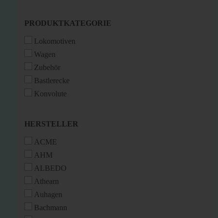
PRODUKTKATEGORIE
PRODUKTKATEGORIE
Lokomotiven
Wagen
Zubehör
Bastlerecke
Konvolute
HERSTELLER
HERSTELLER
ACME
AHM
ALBEDO
Athearn
Auhagen
Bachmann