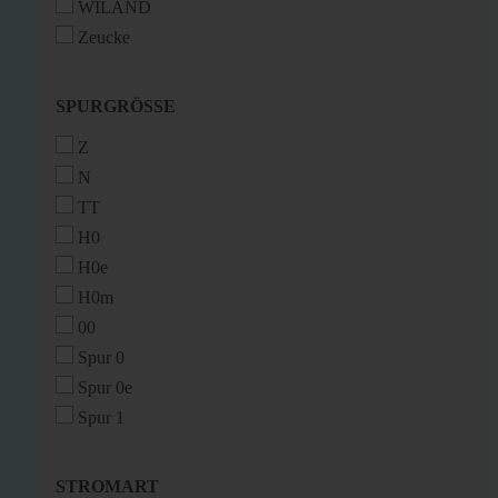
WILAND
Zeucke
SPURGRÖSSE
SPURGRÖSSE
Z
N
TT
H0
H0e
H0m
00
Spur 0
Spur 0e
Spur 1
STROMART
STROMART