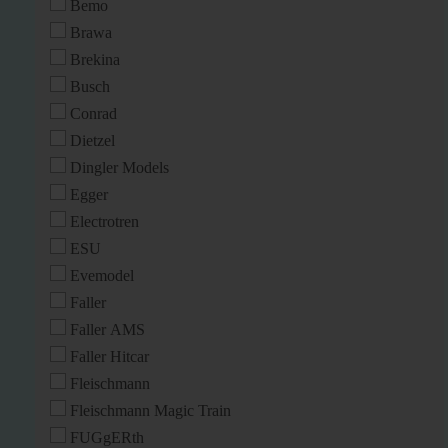
Bemo
Brawa
Brekina
Busch
Conrad
Dietzel
Dingler Models
Egger
Electrotren
ESU
Evemodel
Faller
Faller AMS
Faller Hitcar
Fleischmann
Fleischmann Magic Train
FUGgERth