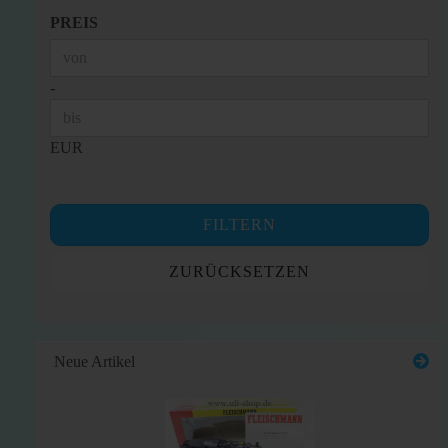
PREIS
PREIS
Preis bis
-
EUR
FILTERN
ZURÜCKSETZEN
Neue Artikel