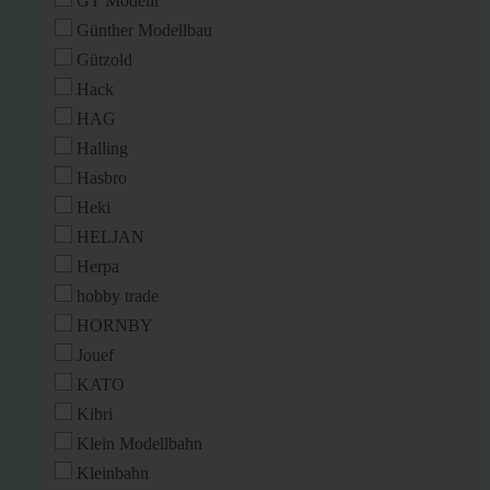
GT Modelli
Günther Modellbau
Gützold
Hack
HAG
Halling
Hasbro
Heki
HELJAN
Herpa
hobby trade
HORNBY
Jouef
KATO
Kibri
Klein Modellbahn
Kleinbahn