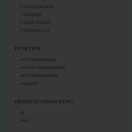
2 (wenig bespielt)
3 (bespielt)
4 (stark bespielt)
5 (Bastlerware)
FUNKTION
FUNKTION
voll funktionsfähig
teilweise funktionsfähig
nicht funktionsfähig
ungeprüft
ORIGINALVERPACKUNG
ORIGINALVERPACKUNG
ja
nein