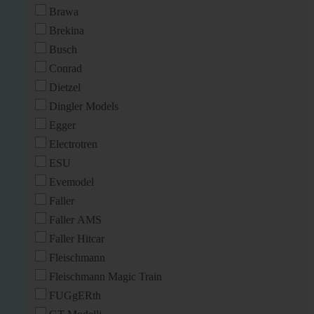
Brawa
Brekina
Busch
Conrad
Dietzel
Dingler Models
Egger
Electrotren
ESU
Evemodel
Faller
Faller AMS
Faller Hitcar
Fleischmann
Fleischmann Magic Train
FUGgERth