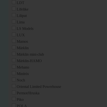
LDT
Lifelike
Liliput
Lima
LS Models
LUX
Mamos
Märklin
Märklin mini-club
Märklin-HAMO
Mehano
Minitrix
Noch
Oriental Limited Powerhouse
Permot/Hruska
Piko
POLA