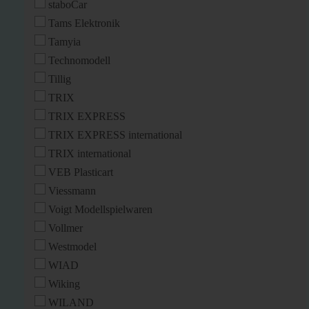
staboCar
Tams Elektronik
Tamyia
Technomodell
Tillig
TRIX
TRIX EXPRESS
TRIX EXPRESS international
TRIX international
VEB Plasticart
Viessmann
Voigt Modellspielwaren
Vollmer
Westmodel
WIAD
Wiking
WILAND