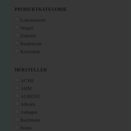
PRODUKTKATEGORIE
PRODUKTKATEGORIE
Lokomotiven
Wagen
Zubehör
Bastlerecke
Konvolute
HERSTELLER
HERSTELLER
ACME
AHM
ALBEDO
Athearn
Auhagen
Bachmann
Bemo