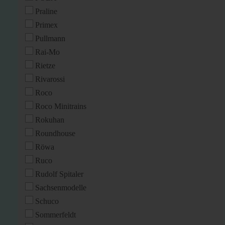
Praline
Primex
Pullmann
Rai-Mo
Rietze
Rivarossi
Roco
Roco Minitrains
Rokuhan
Roundhouse
Röwa
Ruco
Rudolf Spitaler
Sachsenmodelle
Schuco
Sommerfeldt