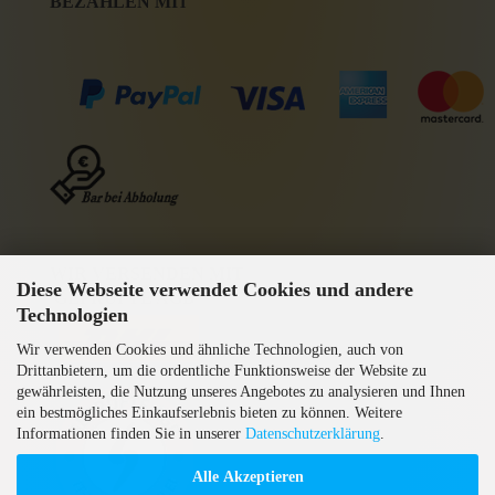
BEZAHLEN MI
T
WIR VERSENDEN MIT
Diese Webseite verwendet Cookies und andere
GEPRÜFTE AGB
Technologien
Wir verwenden Cookies und ähnliche Technologien, auch von
Drittanbietern, um die ordentliche Funktionsweise der Website zu
gewährleisten, die Nutzung unseres Angebotes zu analysieren und Ihnen
ein bestmögliches Einkaufserlebnis bieten zu können. Weitere
Informationen finden Sie in unserer
Datenschutzerklärung
.
Alle Akzeptieren