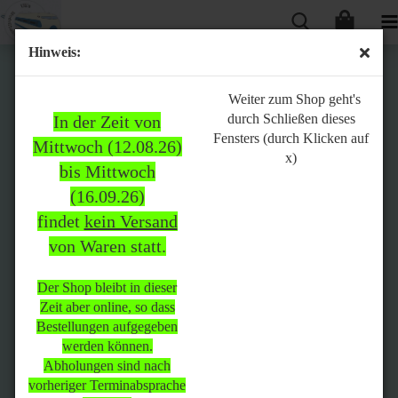
Hinweis:
Bitte
Weiter zum Shop geht's
durch Schließen dieses
In der Zeit von
beachten:
Fensters (durch Klicken auf
Mittwoch (12.08.26)
x)
bis Mittwoch
(16.09.26)
In der Zeit von Mittwoch
findet
kein Versand
(12.08.26) bis Mittwoch
von Waren statt.
(16.09.26)
findet
kein Versand
von Waren
statt.
Der Shop bleibt in dieser
Zeit aber online, so dass
Der Shop bleibt in dieser Zeit
Bestellungen aufgegeben
aber online, so dass
werden können.
Bestellungen aufgegeben
Abholungen sind nach
werden können.
vorheriger Terminabsprache