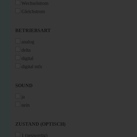
Wechselstrom
Gleichstrom
BETRIEBSART
BETRIEBSART
analog
delta
digital
digital mfx
SOUND
SOUND
ja
nein
ZUSTAND
ZUSTAND (OPTISCH)
(OPTISCH)
1 (neuwertig)