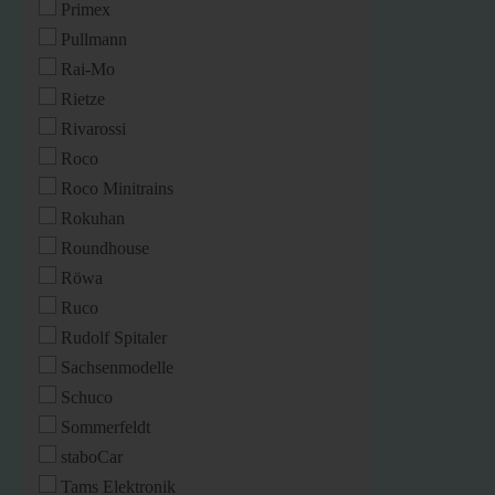
Primex
Pullmann
Rai-Mo
Rietze
Rivarossi
Roco
Roco Minitrains
Rokuhan
Roundhouse
Röwa
Ruco
Rudolf Spitaler
Sachsenmodelle
Schuco
Sommerfeldt
staboCar
Tams Elektronik