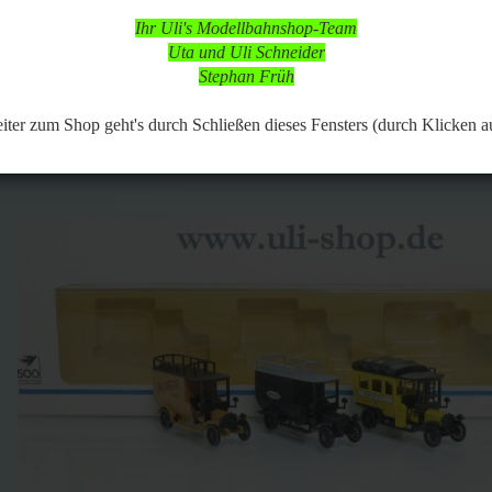
 in dieser Zeit aber online, so dass Bestellungen aufgegeben werden k
Ihr Uli's Modellbahnshop-Team
d nach vorheriger Terminabsprache möglich,
Uta und Uli Schneider
 Modellbahnartikeln ist durchgängig möglich.
Stephan Früh
153
Artikel in dieser Kategorie
 zurück
weiter »
Letzter »
er zum Shop geht's durch Schließen dieses Fensters (durch Klicken a