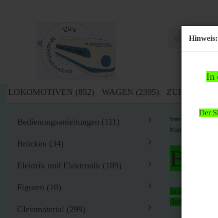
Hinweis:
In
LOKOMOTIVEN (852)
WAGEN (2395)
ZUBEHÖR (1
Der Sh
»
Startseite
Zub
Bedienungsanleitungen (111)
Märklin H0 1898 Mod
Brücken (34)
Bitte
Elektrik und Elektronik (189)
Figuren (10)
In der Zeit von
findet
kein Ver
Gleismaterial (299)