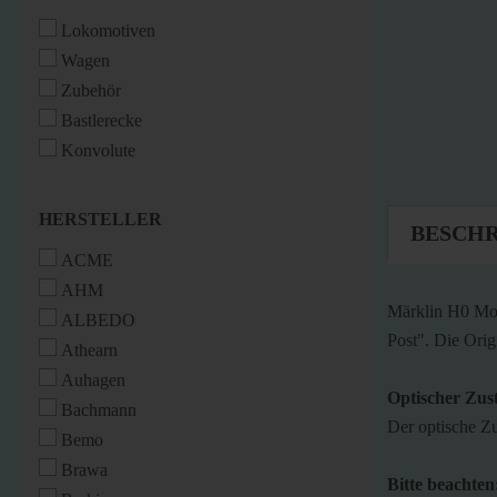
Lokomotiven
Wagen
Zubehör
Bastlerecke
Konvolute
HERSTELLER
HERSTELLER
BESCH
ACME
AHM
Märklin H0 Mod
ALBEDO
Post". Die Orig
Athearn
Auhagen
Optischer Zus
Bachmann
Der optische Zu
Bemo
Brawa
Bitte beachten