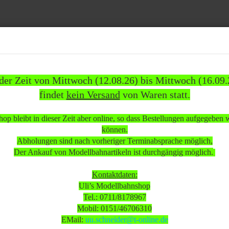
Suche...
 der Zeit von Mittwoch (12.08.26) bis Mittwoch (16.09.
findet
kein Versand
von Waren statt.
837)
WEITERE
INFOS
KUNDEN
%SAL
op bleibt in dieser Zeit aber online, so dass Bestellungen aufgegeben
»
»
ehör
Modellautos
können.
ellauto 3er Set historische Postlastwagen "500 Jahre Post" neuwertig OVP
Abholungen sind nach vorheriger Terminabsprache möglich,
Der Ankauf von Modellbahnartikeln ist durchgängig möglich.
 beachten:
Kontaktdaten:
Uli’s Modellbahnshop
Tel.: 0711/8178967
 Mittwoch (12.08.26) bis Mittwoch (16.09.26)
Mobil: 0151/46706310
sand
von Waren statt.
EMail:
uu.schneider@t-online.de