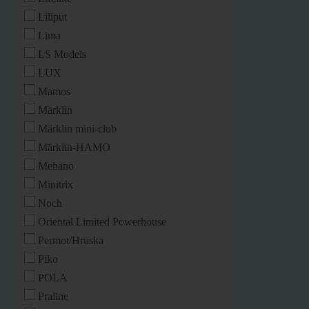
Liliput
Lima
LS Models
LUX
Mamos
Märklin
Märklin mini-club
Märklin-HAMO
Mehano
Minitrix
Noch
Oriental Limited Powerhouse
Permot/Hruska
Piko
POLA
Praline