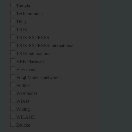
Tamyia
Technomodell
Tillig
TRIX
TRIX EXPRESS
TRIX EXPRESS international
TRIX international
VEB Plasticart
Viessmann
Voigt Modellspielwaren
Vollmer
Westmodel
WIAD
Wiking
WILAND
Zeucke