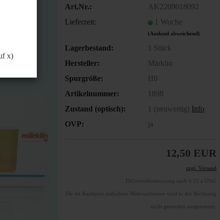
önnen.
Art.Nr.:
AK2209018092
Lieferzeit:
1 Woche
(Ausland abweichend)
Lagerbestand:
1
Stück
uf x)
Hersteller:
Märklin
Spurgröße:
H0
Artikelnummer:
1898
Zustand (optisch):
1 (neuwertig)
Info
OVP:
ja
12,50 EUR
zzgl. Versand
Differenzbesteuerung nach § 25 a UStG
Die im Kaufpreis enthaltene Mehrwertsteuer wird in der Rechnung
nicht gesondert ausgewiesen.