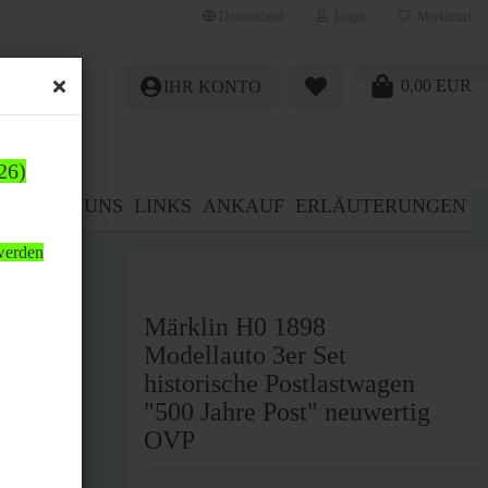
Deutschland
Login
Merkzettel
0,00 EUR
IHR KONTO
26)
E%
ÜBER UNS
LINKS
ANKAUF
ERLÄUTERUNGEN
 werden
Märklin H0 1898
Modellauto 3er Set
historische Postlastwagen
"500 Jahre Post" neuwertig
OVP