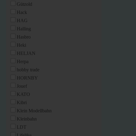
Gützold
Hack
HAG
Halling
Hasbro
Heki
HELJAN
Herpa
hobby trade
HORNBY
Jouef
KATO
Kibri
Klein Modellbahn
Kleinbahn
LDT
Lifelike