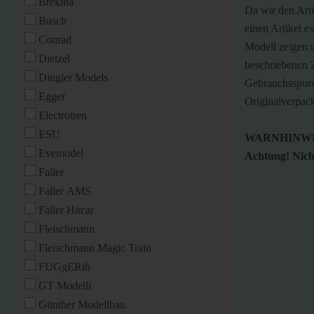
Brekina
Da wir den Art
Busch
einen Artikel ex
Conrad
Modell zeigen u
Dietzel
beschriebenen Z
Dingler Models
Gebrauchsspure
Egger
Originalverpac
Electrotren
ESU
WARNHINWE
Evemodel
Achtung! Nicht
Faller
Faller AMS
Faller Hitcar
Fleischmann
Fleischmann Magic Train
FUGgERth
GT Modelli
Günther Modellbau