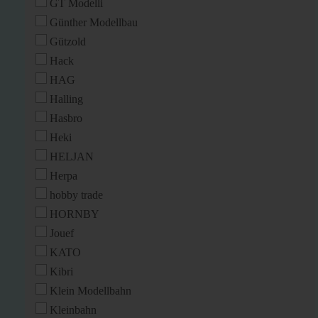
GT Modelli
Günther Modellbau
Gützold
Hack
HAG
Halling
Hasbro
Heki
HELJAN
Herpa
hobby trade
HORNBY
Jouef
KATO
Kibri
Klein Modellbahn
Kleinbahn