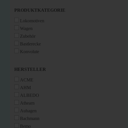
PRODUKTKATEGORIE
PRODUKTKATEGORIE
Lokomotiven
Wagen
Zubehör
Bastlerecke
Konvolute
HERSTELLER
HERSTELLER
ACME
AHM
ALBEDO
Athearn
Auhagen
Bachmann
Bemo