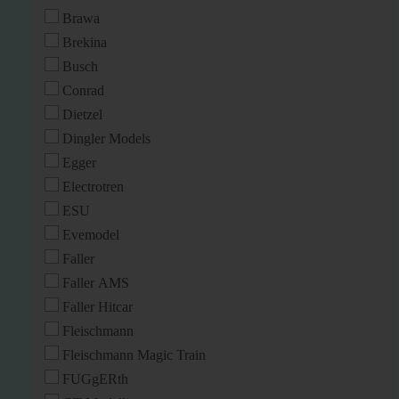
Brawa
Brekina
Busch
Conrad
Dietzel
Dingler Models
Egger
Electrotren
ESU
Evemodel
Faller
Faller AMS
Faller Hitcar
Fleischmann
Fleischmann Magic Train
FUGgERth