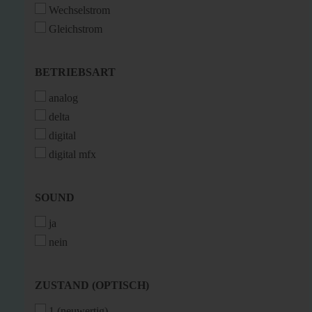
Wechselstrom
Gleichstrom
BETRIEBSART
BETRIEBSART
analog
delta
digital
digital mfx
SOUND
SOUND
ja
nein
ZUSTAND
ZUSTAND (OPTISCH)
(OPTISCH)
1 (neuwertig)