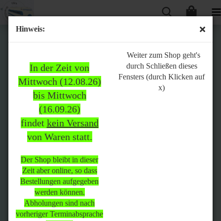
Hinweis:
Bitte
Weiter zum Shop geht's
durch Schließen dieses
In der Zeit von
beachten:
Fensters (durch Klicken auf
Mittwoch (12.08.26)
x)
bis Mittwoch
(16.09.26)
In der Zeit von Mittwoch
findet
kein Versand
(12.08.26) bis Mittwoch
von Waren statt.
(16.09.26)
findet
kein Versand
von Waren
statt.
Der Shop bleibt in dieser
Zeit aber online, so dass
Der Shop bleibt in dieser Zeit
Bestellungen aufgegeben
aber online, so dass
werden können.
Bestellungen aufgegeben
Abholungen sind nach
werden können.
vorheriger Terminabsprache