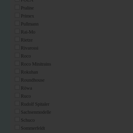
Praline
Primex
Pullmann
Rai-Mo
Rietze
Rivarossi
Roco
Roco Minitrains
Rokuhan
Roundhouse
Röwa
Ruco
Rudolf Spitaler
Sachsenmodelle
Schuco
Sommerfeldt