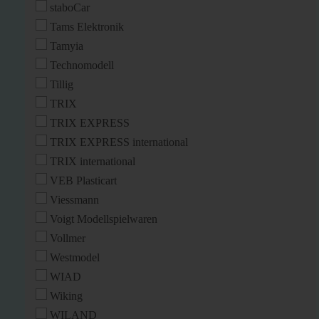
staboCar
Tams Elektronik
Tamyia
Technomodell
Tillig
TRIX
TRIX EXPRESS
TRIX EXPRESS international
TRIX international
VEB Plasticart
Viessmann
Voigt Modellspielwaren
Vollmer
Westmodel
WIAD
Wiking
WILAND