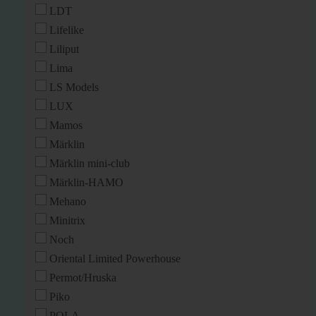
LDT
Lifelike
Liliput
Lima
LS Models
LUX
Mamos
Märklin
Märklin mini-club
Märklin-HAMO
Mehano
Minitrix
Noch
Oriental Limited Powerhouse
Permot/Hruska
Piko
POLA