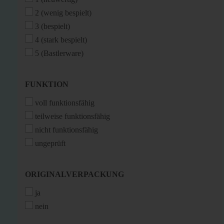
2 (wenig bespielt)
3 (bespielt)
4 (stark bespielt)
5 (Bastlerware)
FUNKTION
FUNKTION
voll funktionsfähig
teilweise funktionsfähig
nicht funktionsfähig
ungeprüft
ORIGINALVERPACKUNG
ORIGINALVERPACKUNG
ja
nein