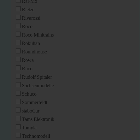
Rai-Mo
Rietze
Rivarossi
Roco
Roco Minitrains
Rokuhan
Roundhouse
Röwa
Ruco
Rudolf Spitaler
Sachsenmodelle
Schuco
Sommerfeldt
staboCar
Tams Elektronik
Tamyia
Technomodell