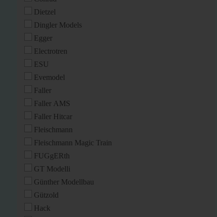
Dietzel
Dingler Models
Egger
Electrotren
ESU
Evemodel
Faller
Faller AMS
Faller Hitcar
Fleischmann
Fleischmann Magic Train
FUGgERth
GT Modelli
Günther Modellbau
Gützold
Hack