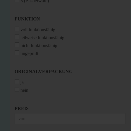
5 (Bastlerware)
FUNKTION
FUNKTION
voll funktionsfähig
teilweise funktionsfähig
nicht funktionsfähig
ungeprüft
ORIGINALVERPACKUNG
ORIGINALVERPACKUNG
ja
nein
PREIS
PREIS
Preis bis
-