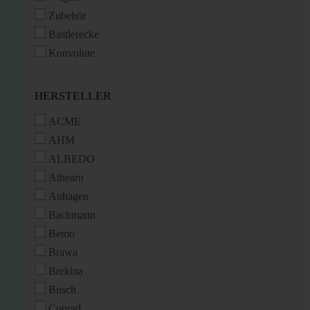
Zubehör
Bastlerecke
Konvolute
HERSTELLER
HERSTELLER
ACME
AHM
ALBEDO
Athearn
Auhagen
Bachmann
Bemo
Brawa
Brekina
Busch
Conrad