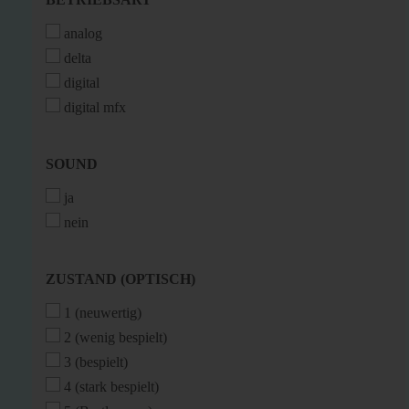
analog
delta
digital
digital mfx
SOUND
SOUND
ja
nein
ZUSTAND
ZUSTAND (OPTISCH)
(OPTISCH)
1 (neuwertig)
2 (wenig bespielt)
3 (bespielt)
4 (stark bespielt)