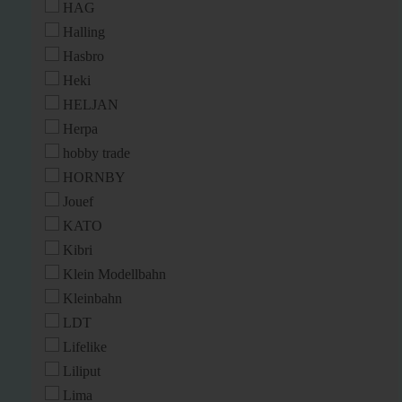
HAG
Halling
Hasbro
Heki
HELJAN
Herpa
hobby trade
HORNBY
Jouef
KATO
Kibri
Klein Modellbahn
Kleinbahn
LDT
Lifelike
Liliput
Lima