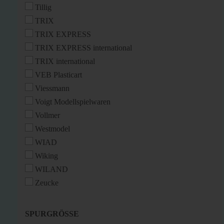
Tillig
TRIX
TRIX EXPRESS
TRIX EXPRESS international
TRIX international
VEB Plasticart
Viessmann
Voigt Modellspielwaren
Vollmer
Westmodel
WIAD
Wiking
WILAND
Zeucke
SPURGRÖSSE
SPURGRÖSSE