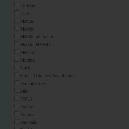
LS Models
LUX
Mamos
Märklin
Märklin mini-club
Märklin-HAMO
Mehano
Minitrix
Noch
Oriental Limited Powerhouse
Permot/Hruska
Piko
POLA
Praline
Primex
Pullmann