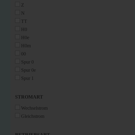
Z
N
TT
H0
H0e
H0m
00
Spur 0
Spur 0e
Spur 1
STROMART
STROMART
Wechselstrom
Gleichstrom
BETRIEBSART
BETRIEBSART