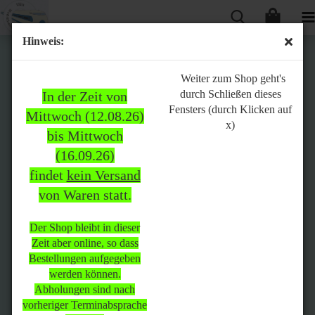
Hinweis:
Bitte
Weiter zum Shop geht's
durch Schließen dieses
In der Zeit von
beachten:
Fensters (durch Klicken auf
Mittwoch (12.08.26)
x)
bis Mittwoch
(16.09.26)
In der Zeit von Mittwoch
findet
kein Versand
(12.08.26) bis Mittwoch
von Waren statt.
(16.09.26)
findet
kein Versand
von Waren
statt.
Der Shop bleibt in dieser
Zeit aber online, so dass
Der Shop bleibt in dieser Zeit
Bestellungen aufgegeben
aber online, so dass
werden können.
Bestellungen aufgegeben
Abholungen sind nach
werden können.
vorheriger Terminabsprache