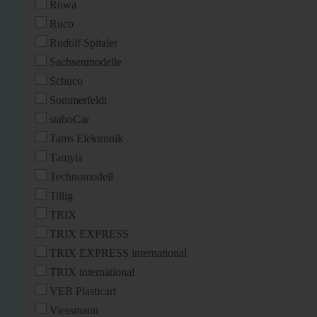
Röwa
Ruco
Rudolf Spitaler
Sachsenmodelle
Schuco
Sommerfeldt
staboCar
Tams Elektronik
Tamyia
Technomodell
Tillig
TRIX
TRIX EXPRESS
TRIX EXPRESS international
TRIX international
VEB Plasticart
Viessmann