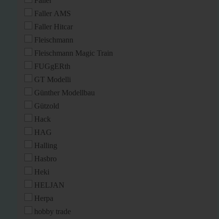
Faller
Faller AMS
Faller Hitcar
Fleischmann
Fleischmann Magic Train
FUGgERth
GT Modelli
Günther Modellbau
Gützold
Hack
HAG
Halling
Hasbro
Heki
HELJAN
Herpa
hobby trade