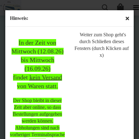
Hinweis:
Bitte
Weiter zum Shop geht's
durch Schließen dieses
In der Zeit von
beachten:
Fensters (durch Klicken auf
Mittwoch (12.08.26)
x)
bis Mittwoch
(16.09.26)
In der Zeit von Mittwoch
findet
kein Versand
(12.08.26) bis Mittwoch
von Waren statt.
(16.09.26)
findet
kein Versand
von Waren
statt.
Der Shop bleibt in dieser
Zeit aber online, so dass
Der Shop bleibt in dieser Zeit
Bestellungen aufgegeben
aber online, so dass
werden können.
Bestellungen aufgegeben
Abholungen sind nach
werden können.
vorheriger Terminabsprache