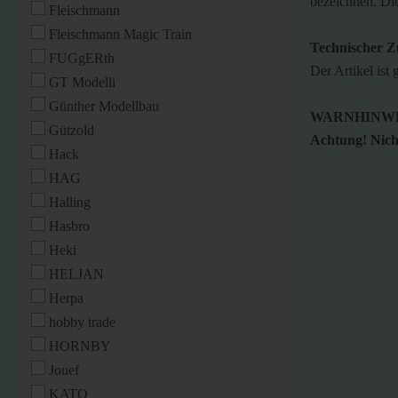
bezeichnen. Die
Fleischmann
Fleischmann Magic Train
Technischer Z
FUGgERth
Der Artikel ist 
GT Modelli
Günther Modellbau
WARNHINWE
Gützold
Achtung! Nicht
Hack
HAG
Halling
Hasbro
Heki
HELJAN
Herpa
hobby trade
HORNBY
Jouef
KATO