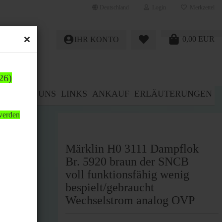
Deutschland
Login
Merkzettel
0,00 EUR
IHR KONTO
26)
E%
ÜBER UNS
LINKS
ANKAUF
ERLÄUTERUNGEN
 werden
Märklin H0 3111 Dampflok
Br. 5920 braun der SNCB
voll funktionsfähig wenig
bespielt/gebraucht
Wechselstrom analog OVP