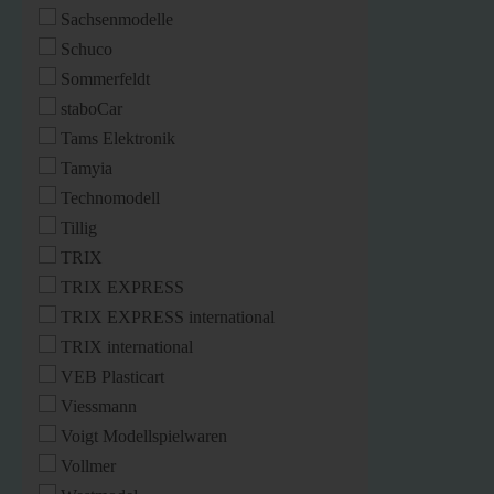
Sachsenmodelle
Schuco
Sommerfeldt
staboCar
Tams Elektronik
Tamyia
Technomodell
Tillig
TRIX
TRIX EXPRESS
TRIX EXPRESS international
TRIX international
VEB Plasticart
Viessmann
Voigt Modellspielwaren
Vollmer