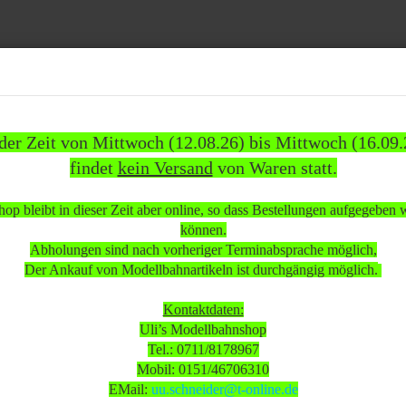
Suche...
 der Zeit von Mittwoch (12.08.26) bis Mittwoch (16.09.
findet
kein Versand
von Waren statt.
1837)
WEITERE
INFOS
KUNDEN
%SAL
op bleibt in dieser Zeit aber online, so dass Bestellungen aufgegeben
»
»
omotiven
Dampflokomotiven
können.
pflok Br. 5920 braun der SNCB voll funktionsfähig wenig bespielt/gebraucht Wechselstrom
Abholungen sind nach vorheriger Terminabsprache möglich,
Der Ankauf von Modellbahnartikeln ist durchgängig möglich.
 beachten:
Kontaktdaten:
Uli’s Modellbahnshop
Tel.: 0711/8178967
 Mittwoch (12.08.26) bis Mittwoch (16.09.26)
Mobil: 0151/46706310
sand
von Waren statt.
EMail:
uu.schneider@t-online.de