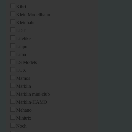
Kibri
Klein Modellbahn
Kleinbahn
LDT
Lifelike
Liliput
Lima
LS Models
LUX
Mamos
Märklin
Märklin mini-club
Märklin-HAMO
Mehano
Minitrix
Noch