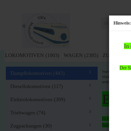
Hinweis:
In
LOKOMOTIVEN (1003)
WAGEN (2385)
ZUBEHÖR (
Der Sh
»
Startseite
Lok
Dampflokomotiven (443)
Märklin H0 3111 Dam
analog OVP
Diesellokomotiven (117)
Bitte
Elektrolokomotiven (309)
Triebwagen (74)
In der Zeit von
findet
kein Ver
Zugpackungen (30)