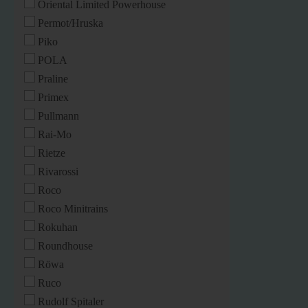
Oriental Limited Powerhouse
Permot/Hruska
Piko
POLA
Praline
Primex
Pullmann
Rai-Mo
Rietze
Rivarossi
Roco
Roco Minitrains
Rokuhan
Roundhouse
Röwa
Ruco
Rudolf Spitaler