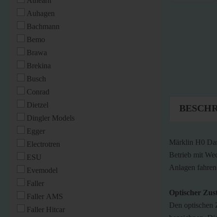
Athearn
Auhagen
Bachmann
Bemo
Brawa
Brekina
Busch
Conrad
Dietzel
BESCH
Dingler Models
Egger
Märklin H0 Dam
Electrotren
Betrieb mit Wec
ESU
Anlagen fahren
Evemodel
Faller
Optischer Zus
Faller AMS
Den optischen 
Faller Hitcar