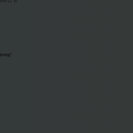
ren (z. B.
lzeug!