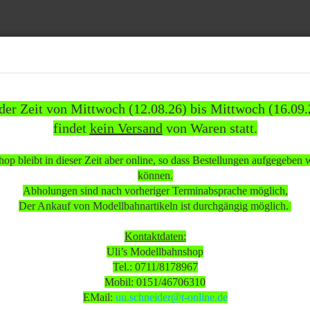
Suche...
 der Zeit von Mittwoch (12.08.26) bis Mittwoch (16.09.
findet
kein Versand
von Waren statt.
1837)
WEITERE
INFOS
KUNDEN
%SAL
op bleibt in dieser Zeit aber online, so dass Bestellungen aufgegeben
»
»
omotiven
Diesellokomotiven
können.
sellok Typ EMD F7 9780 Burlington Northern A-Unit voll funktionsfähig wenig
Abholungen sind nach vorheriger Terminabsprache möglich,
Wechselstrom analog OVP
Der Ankauf von Modellbahnartikeln ist durchgängig möglich.
 beachten:
Kontaktdaten:
Uli’s Modellbahnshop
Tel.: 0711/8178967
 Mittwoch (12.08.26) bis Mittwoch (16.09.26)
Mobil: 0151/46706310
sand
von Waren statt.
EMail:
uu.schneider@t-online.de