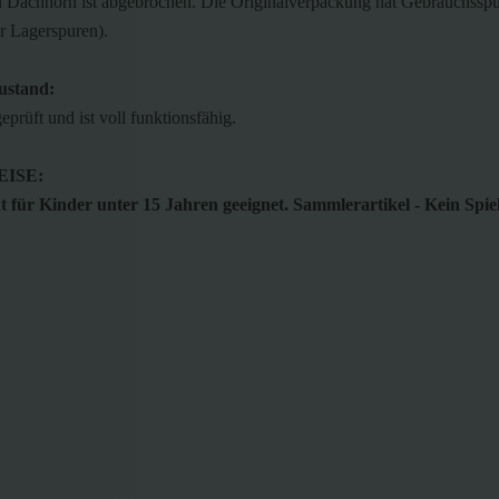
n Dachhorn ist abgebrochen. Die Originalverpackung hat Gebrauchsspu
r Lagerspuren).
ustand:
geprüft und ist voll funktionsfähig.
ISE:
 für Kinder unter 15 Jahren geeignet. Sammlerartikel - Kein Spie