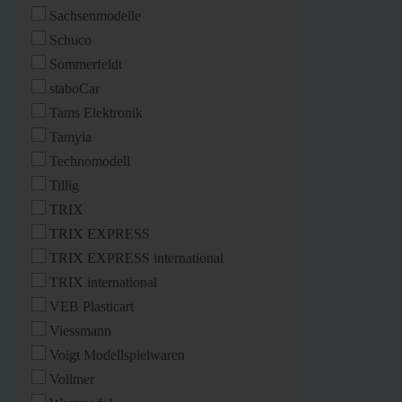
Sachsenmodelle
Schuco
Sommerfeldt
staboCar
Tams Elektronik
Tamyia
Technomodell
Tillig
TRIX
TRIX EXPRESS
TRIX EXPRESS international
TRIX international
VEB Plasticart
Viessmann
Voigt Modellspielwaren
Vollmer