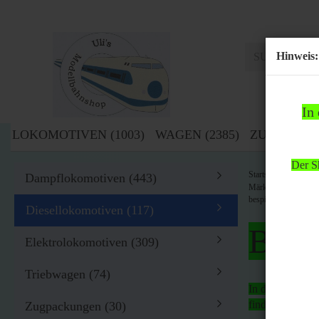
Hinweis:
In
LOKOMOTIVEN (1003)
WAGEN (2385)
ZUBEHÖR (
Der Sh
»
Startseite
Lok
Dampflokomotiven (443)
Märklin H0 3181 Die
bespielt/gebraucht 
Diesellokomotiven (117)
Bitte
Elektrolokomotiven (309)
Triebwagen (74)
In der Zeit von
findet
kein Ver
Zugpackungen (30)