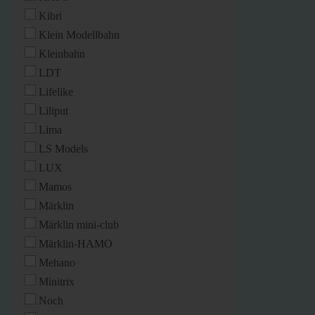
Kibri
Klein Modellbahn
Kleinbahn
LDT
Lifelike
Liliput
Lima
LS Models
LUX
Mamos
Märklin
Märklin mini-club
Märklin-HAMO
Mehano
Minitrix
Noch