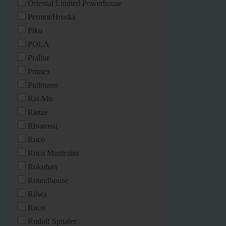
Oriental Limited Powerhouse
Permot/Hruska
Piko
POLA
Praline
Primex
Pullmann
Rai-Mo
Rietze
Rivarossi
Roco
Roco Minitrains
Rokuhan
Roundhouse
Röwa
Ruco
Rudolf Spitaler