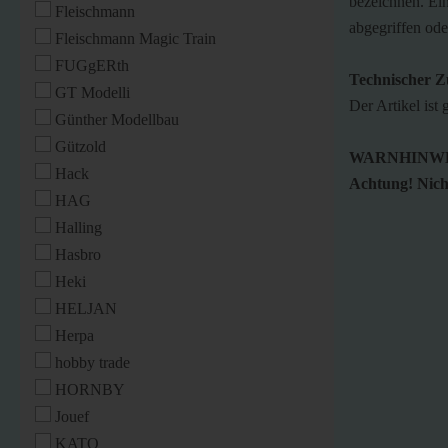
bezeichnen. Ei
Fleischmann
abgegriffen ode
Fleischmann Magic Train
FUGgERth
Technischer Z
GT Modelli
Der Artikel ist 
Günther Modellbau
Gützold
WARNHINWE
Hack
Achtung! Nicht
HAG
Halling
Hasbro
Heki
HELJAN
Herpa
hobby trade
HORNBY
Jouef
KATO