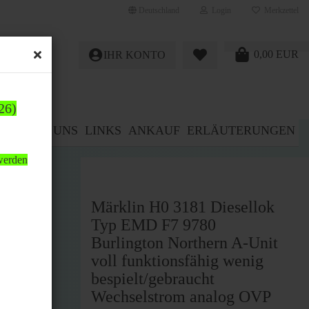
Deutschland
Login
Merkzettel
0,00 EUR
IHR KONTO
26)
E%
ÜBER UNS
LINKS
ANKAUF
ERLÄUTERUNGEN
 werden
Märklin H0 3181 Diesellok
Typ EMD F7 9780
Burlington Northern A-Unit
voll funktionsfähig wenig
bespielt/gebraucht
Wechselstrom analog OVP