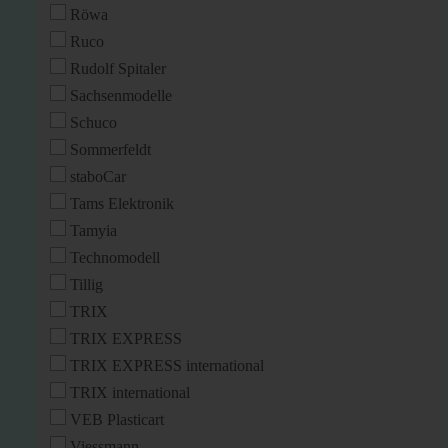
Röwa
Ruco
Rudolf Spitaler
Sachsenmodelle
Schuco
Sommerfeldt
staboCar
Tams Elektronik
Tamyia
Technomodell
Tillig
TRIX
TRIX EXPRESS
TRIX EXPRESS international
TRIX international
VEB Plasticart
Viessmann