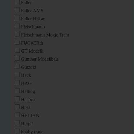
Faller
Faller AMS
Faller Hitcar
Fleischmann
Fleischmann Magic Train
FUGgERth
GT Modelli
Günther Modellbau
Gützold
Hack
HAG
Halling
Hasbro
Heki
HELJAN
Herpa
hobby trade