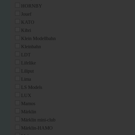
HORNBY
Jouef
KATO
Kibri
Klein Modellbahn
Kleinbahn
LDT
Lifelike
Liliput
Lima
LS Models
LUX
Mamos
Märklin
Märklin mini-club
Märklin-HAMO