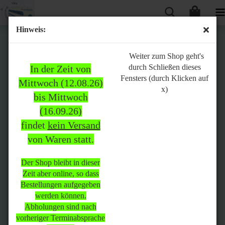
Hinweis:
Bitte
Weiter zum Shop geht's
durch Schließen dieses
In der Zeit von
beachten:
Fensters (durch Klicken auf
Mittwoch (12.08.26)
x)
bis Mittwoch
(16.09.26)
In der Zeit von Mittwoch
findet
kein Versand
(12.08.26) bis Mittwoch
von Waren statt.
(16.09.26)
findet
kein Versand
von Waren
statt.
Der Shop bleibt in dieser
Zeit aber online, so dass
Der Shop bleibt in dieser Zeit
Bestellungen aufgegeben
aber online, so dass
werden können.
Bestellungen aufgegeben
Abholungen sind nach
werden können.
vorheriger Terminabsprache