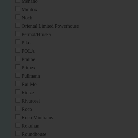
Mehano
Minitrix
Noch
Oriental Limited Powerhouse
Permot/Hruska
Piko
POLA
Praline
Primex
Pullmann
Rai-Mo
Rietze
Rivarossi
Roco
Roco Minitrains
Rokuhan
Roundhouse