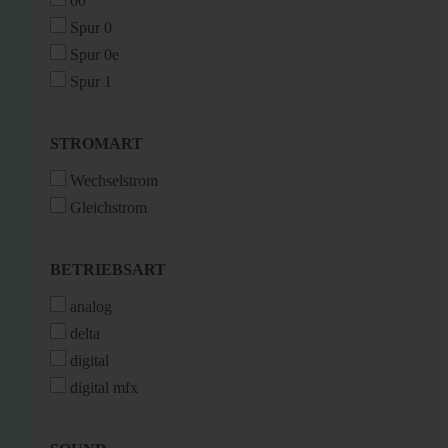
00
Spur 0
Spur 0e
Spur 1
STROMART
STROMART
Wechselstrom
Gleichstrom
BETRIEBSART
BETRIEBSART
analog
delta
digital
digital mfx