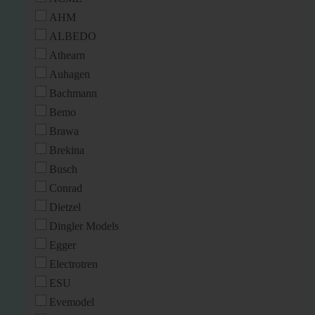
AHM
ALBEDO
Athearn
Auhagen
Bachmann
Bemo
Brawa
Brekina
Busch
Conrad
Dietzel
Dingler Models
Egger
Electrotren
ESU
Evemodel