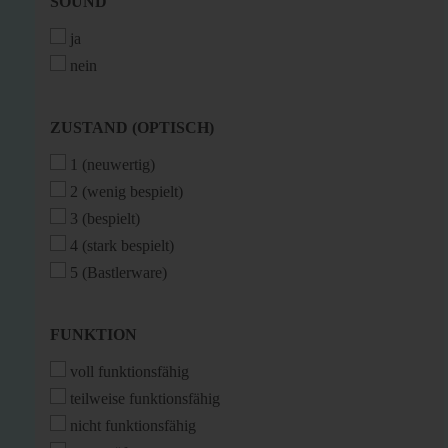
SOUND
SOUND
ja
nein
ZUSTAND
ZUSTAND (OPTISCH)
(OPTISCH)
1 (neuwertig)
2 (wenig bespielt)
3 (bespielt)
4 (stark bespielt)
5 (Bastlerware)
FUNKTION
FUNKTION
voll funktionsfähig
teilweise funktionsfähig
nicht funktionsfähig