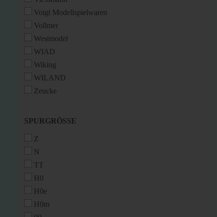
Voigt Modellspielwaren
Vollmer
Westmodel
WIAD
Wiking
WILAND
Zeucke
SPURGRÖSSE
SPURGRÖSSE
Z
N
TT
H0
H0e
H0m