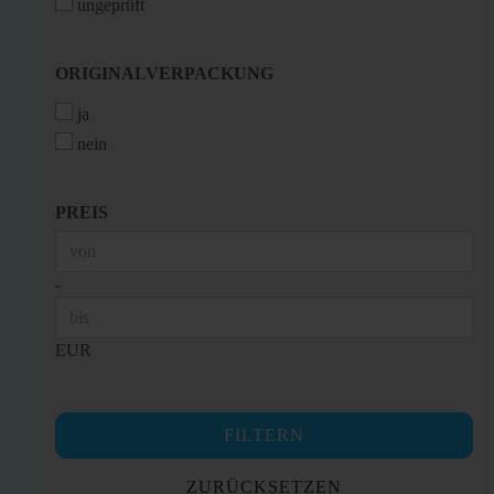
ungeprüft
ORIGINALVERPACKUNG
ORIGINALVERPACKUNG
ja
nein
PREIS
PREIS
Preis bis
-
EUR
FILTERN
ZURÜCKSETZEN