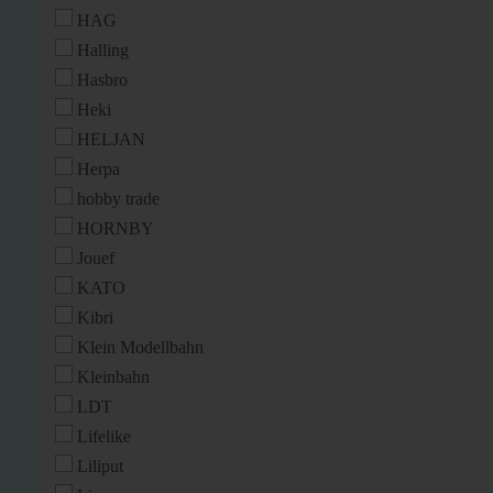
HAG
Halling
Hasbro
Heki
HELJAN
Herpa
hobby trade
HORNBY
Jouef
KATO
Kibri
Klein Modellbahn
Kleinbahn
LDT
Lifelike
Liliput