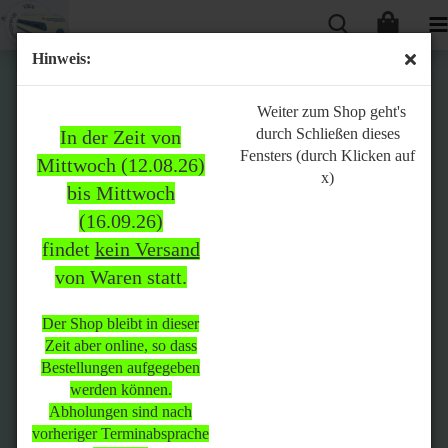
Hinweis:
Bitte
Weiter zum Shop geht's
durch Schließen dieses
In der Zeit von
beachten:
Fensters (durch Klicken auf
Mittwoch (12.08.26)
x)
bis Mittwoch
(16.09.26)
In der Zeit von Mittwoch
findet
kein Versand
(12.08.26) bis Mittwoch
von Waren statt.
(16.09.26)
findet
kein Versand
von Waren
statt.
Der Shop bleibt in dieser
Zeit aber online, so dass
Der Shop bleibt in dieser Zeit
Bestellungen aufgegeben
aber online, so dass
werden können.
Bestellungen aufgegeben
Abholungen sind nach
werden können.
vorheriger Terminabsprache