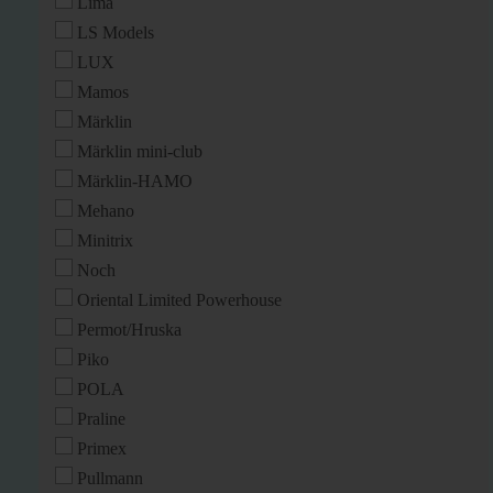
Lima
LS Models
LUX
Mamos
Märklin
Märklin mini-club
Märklin-HAMO
Mehano
Minitrix
Noch
Oriental Limited Powerhouse
Permot/Hruska
Piko
POLA
Praline
Primex
Pullmann