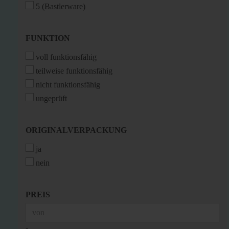
5 (Bastlerware)
FUNKTION
FUNKTION
voll funktionsfähig
teilweise funktionsfähig
nicht funktionsfähig
ungeprüft
ORIGINALVERPACKUNG
ORIGINALVERPACKUNG
ja
nein
PREIS
PREIS
Preis bis
-