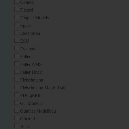
Conrad
Dietzel
Dingler Models
Egger
Electrotren
ESU
Evemodel
Faller
Faller AMS
Faller Hitcar
Fleischmann
Fleischmann Magic Train
FUGgERth
GT Modelli
Günther Modellbau
Gützold
Hack