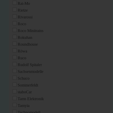
Rai-Mo
Rietze
Rivarossi
Roco
Roco Minitrains
Rokuhan
Roundhouse
Röwa
Ruco
Rudolf Spitaler
Sachsenmodelle
Schuco
Sommerfeldt
staboCar
Tams Elektronik
Tamyia
Technomodell