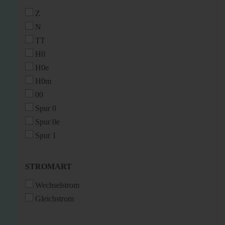
Z
N
TT
H0
H0e
H0m
00
Spur 0
Spur 0e
Spur 1
STROMART
STROMART
Wechselstrom
Gleichstrom