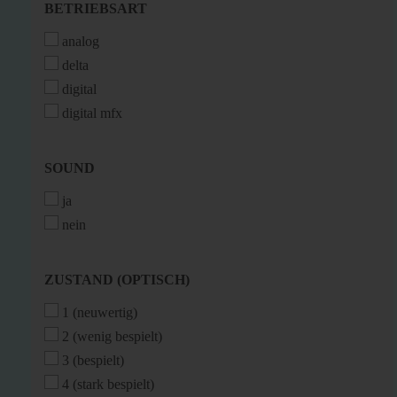
BETRIEBSART
BETRIEBSART
analog
delta
digital
digital mfx
SOUND
SOUND
ja
nein
ZUSTAND
ZUSTAND (OPTISCH)
(OPTISCH)
1 (neuwertig)
2 (wenig bespielt)
3 (bespielt)
4 (stark bespielt)