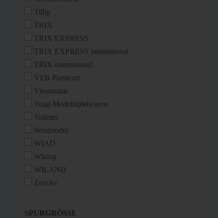
Tillig
TRIX
TRIX EXPRESS
TRIX EXPRESS international
TRIX international
VEB Plasticart
Viessmann
Voigt Modellspielwaren
Vollmer
Westmodel
WIAD
Wiking
WILAND
Zeucke
SPURGRÖSSE
SPURGRÖSSE