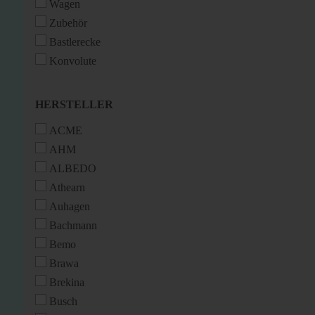
Wagen
Zubehör
Bastlerecke
Konvolute
HERSTELLER
HERSTELLER
ACME
AHM
ALBEDO
Athearn
Auhagen
Bachmann
Bemo
Brawa
Brekina
Busch