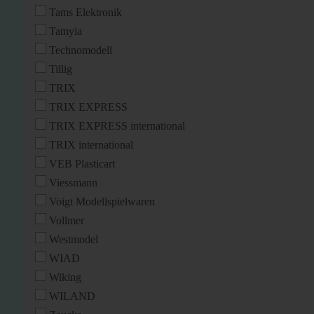
Tams Elektronik
Tamyia
Technomodell
Tillig
TRIX
TRIX EXPRESS
TRIX EXPRESS international
TRIX international
VEB Plasticart
Viessmann
Voigt Modellspielwaren
Vollmer
Westmodel
WIAD
Wiking
WILAND