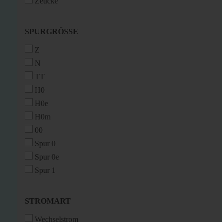
Zeucke
SPURGRÖSSE
SPURGRÖSSE
Z
N
TT
H0
H0e
H0m
00
Spur 0
Spur 0e
Spur 1
STROMART
STROMART
Wechselstrom