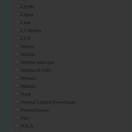
Lifelike
Liliput
Lima
LS Models
LUX
Mamos
Märklin
Märklin mini-club
Märklin-HAMO
Mehano
Minitrix
Noch
Oriental Limited Powerhouse
Permot/Hruska
Piko
POLA