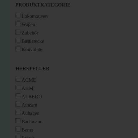
PRODUKTKATEGORIE
PRODUKTKATEGORIE
Lokomotiven
Wagen
Zubehör
Bastlerecke
Konvolute
HERSTELLER
HERSTELLER
ACME
AHM
ALBEDO
Athearn
Auhagen
Bachmann
Bemo