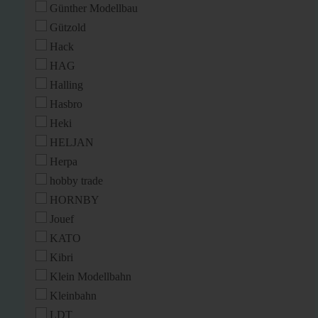
Günther Modellbau
Gützold
Hack
HAG
Halling
Hasbro
Heki
HELJAN
Herpa
hobby trade
HORNBY
Jouef
KATO
Kibri
Klein Modellbahn
Kleinbahn
LDT