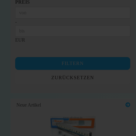
PREIS
PREIS
Preis bis
-
EUR
FILTERN
ZURÜCKSETZEN
Neue Artikel