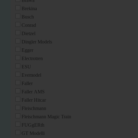
Brawa
Brekina
Busch
Conrad
Dietzel
Dingler Models
Egger
Electrotren
ESU
Evemodel
Faller
Faller AMS
Faller Hitcar
Fleischmann
Fleischmann Magic Train
FUGgERth
GT Modelli