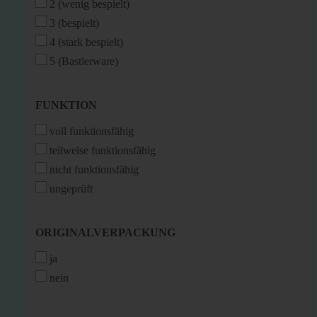
2 (wenig bespielt)
3 (bespielt)
4 (stark bespielt)
5 (Bastlerware)
FUNKTION
FUNKTION
voll funktionsfähig
teilweise funktionsfähig
nicht funktionsfähig
ungeprüft
ORIGINALVERPACKUNG
ORIGINALVERPACKUNG
ja
nein