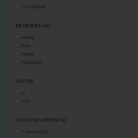
Gleichstrom
BETRIEBSART
BETRIEBSART
analog
delta
digital
digital mfx
SOUND
SOUND
ja
nein
ZUSTAND
ZUSTAND (OPTISCH)
(OPTISCH)
1 (neuwertig)