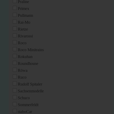
Praline
Primex
Pullmann
Rai-Mo
Rietze
Rivarossi
Roco
Roco Minitrains
Rokuhan
Roundhouse
Röwa
Ruco
Rudolf Spitaler
Sachsenmodelle
Schuco
Sommerfeldt
staboCar