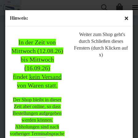
Hinweis:
Bitte
Weiter zum Shop geht's
durch Schließen dieses
In der Zeit von
beachten:
Fensters (durch Klicken auf
Mittwoch (12.08.26)
x)
bis Mittwoch
(16.09.26)
In der Zeit von Mittwoch
findet
kein Versand
(12.08.26) bis Mittwoch
von Waren statt.
(16.09.26)
findet
kein Versand
von Waren
statt.
Der Shop bleibt in dieser
Zeit aber online, so dass
Der Shop bleibt in dieser Zeit
Bestellungen aufgegeben
aber online, so dass
werden können.
Bestellungen aufgegeben
Abholungen sind nach
werden können.
vorheriger Terminabsprache