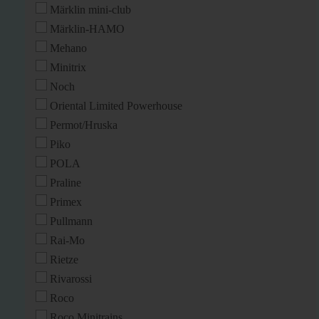
Märklin mini-club
Märklin-HAMO
Mehano
Minitrix
Noch
Oriental Limited Powerhouse
Permot/Hruska
Piko
POLA
Praline
Primex
Pullmann
Rai-Mo
Rietze
Rivarossi
Roco
Roco Minitrains