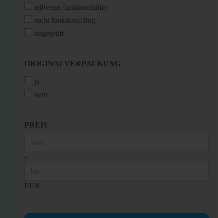
teilweise funktionsfähig
nicht funktionsfähig
ungeprüft
ORIGINALVERPACKUNG
ORIGINALVERPACKUNG
ja
nein
PREIS
PREIS
Preis bis
-
EUR