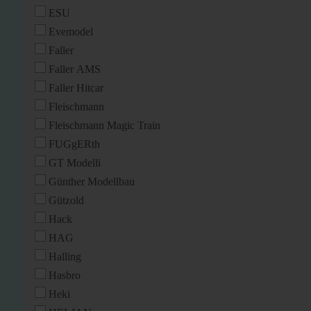
ESU
Evemodel
Faller
Faller AMS
Faller Hitcar
Fleischmann
Fleischmann Magic Train
FUGgERth
GT Modelli
Günther Modellbau
Gützold
Hack
HAG
Halling
Hasbro
Heki