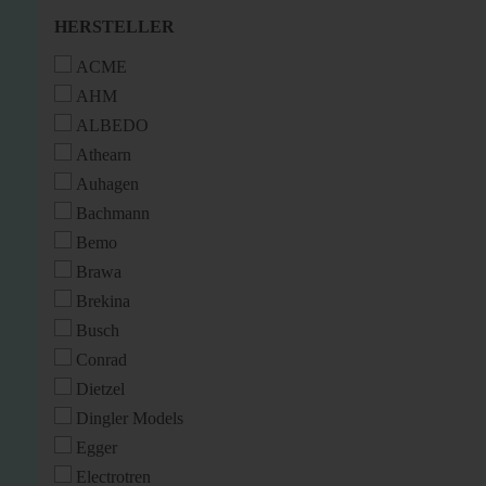
HERSTELLER
HERSTELLER
ACME
AHM
ALBEDO
Athearn
Auhagen
Bachmann
Bemo
Brawa
Brekina
Busch
Conrad
Dietzel
Dingler Models
Egger
Electrotren