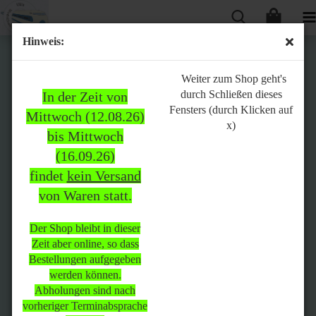
Hinweis:
Bitte
Weiter zum Shop geht's
durch Schließen dieses
In der Zeit von
beachten:
Fensters (durch Klicken auf
Mittwoch (12.08.26)
x)
bis Mittwoch
(16.09.26)
In der Zeit von Mittwoch
findet
kein Versand
(12.08.26) bis Mittwoch
von Waren statt.
(16.09.26)
findet
kein Versand
von Waren
statt.
Der Shop bleibt in dieser
Zeit aber online, so dass
Der Shop bleibt in dieser Zeit
Bestellungen aufgegeben
aber online, so dass
werden können.
Bestellungen aufgegeben
Abholungen sind nach
werden können.
vorheriger Terminabsprache