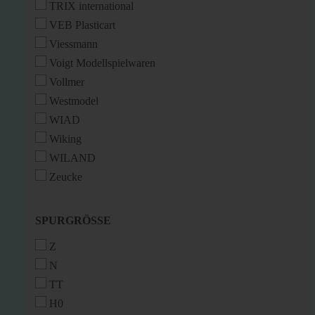
TRIX international
VEB Plasticart
Viessmann
Voigt Modellspielwaren
Vollmer
Westmodel
WIAD
Wiking
WILAND
Zeucke
SPURGRÖSSE
SPURGRÖSSE
Z
N
TT
H0