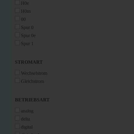
H0e
H0m
00
Spur 0
Spur 0e
Spur 1
STROMART
STROMART
Wechselstrom
Gleichstrom
BETRIEBSART
BETRIEBSART
analog
delta
digital