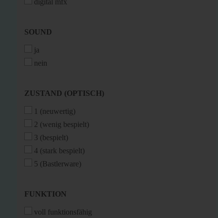
digital mfx
SOUND
SOUND
ja
nein
ZUSTAND
ZUSTAND (OPTISCH)
(OPTISCH)
1 (neuwertig)
2 (wenig bespielt)
3 (bespielt)
4 (stark bespielt)
5 (Bastlerware)
FUNKTION
FUNKTION
voll funktionsfähig