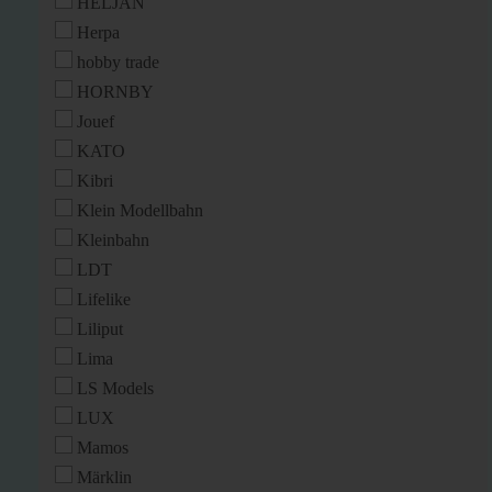
HELJAN
Herpa
hobby trade
HORNBY
Jouef
KATO
Kibri
Klein Modellbahn
Kleinbahn
LDT
Lifelike
Liliput
Lima
LS Models
LUX
Mamos
Märklin