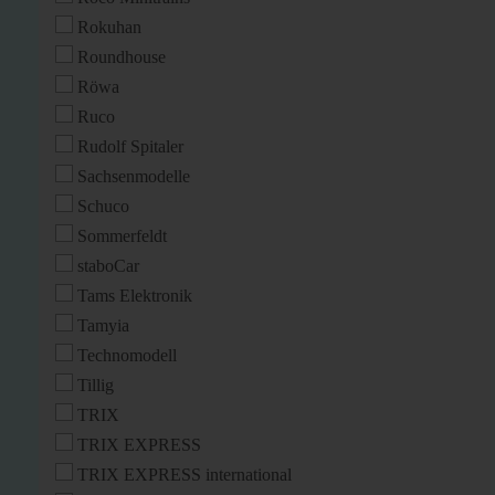
Rokuhan
Roundhouse
Röwa
Ruco
Rudolf Spitaler
Sachsenmodelle
Schuco
Sommerfeldt
staboCar
Tams Elektronik
Tamyia
Technomodell
Tillig
TRIX
TRIX EXPRESS
TRIX EXPRESS international