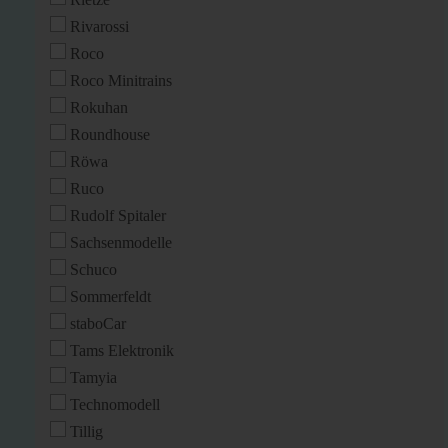
Rivarossi
Roco
Roco Minitrains
Rokuhan
Roundhouse
Röwa
Ruco
Rudolf Spitaler
Sachsenmodelle
Schuco
Sommerfeldt
staboCar
Tams Elektronik
Tamyia
Technomodell
Tillig