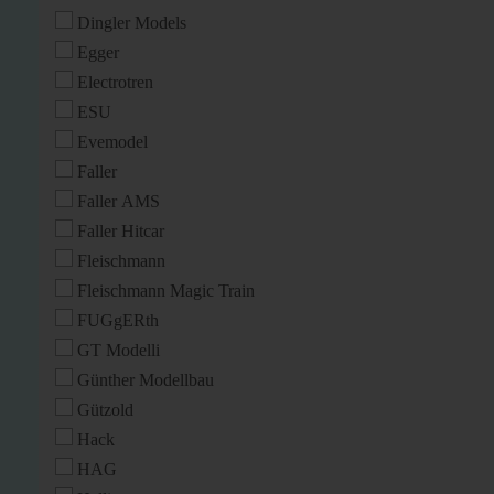
Dingler Models
Egger
Electrotren
ESU
Evemodel
Faller
Faller AMS
Faller Hitcar
Fleischmann
Fleischmann Magic Train
FUGgERth
GT Modelli
Günther Modellbau
Gützold
Hack
HAG