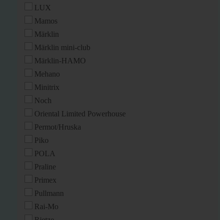
LUX
Mamos
Märklin
Märklin mini-club
Märklin-HAMO
Mehano
Minitrix
Noch
Oriental Limited Powerhouse
Permot/Hruska
Piko
POLA
Praline
Primex
Pullmann
Rai-Mo
Rietze