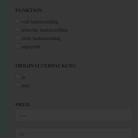
FUNKTION
FUNKTION
voll funktionsfähig
teilweise funktionsfähig
nicht funktionsfähig
ungeprüft
ORIGINALVERPACKUNG
ORIGINALVERPACKUNG
ja
nein
PREIS
PREIS
Preis bis
-