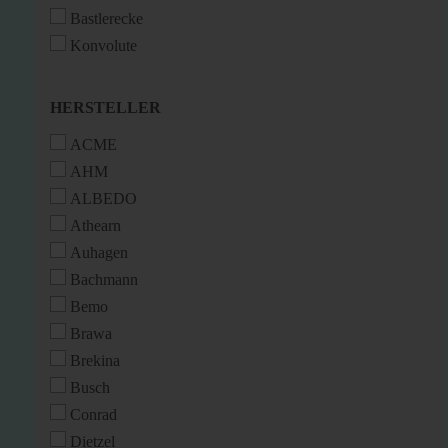
Bastlerecke
Konvolute
HERSTELLER
HERSTELLER
ACME
AHM
ALBEDO
Athearn
Auhagen
Bachmann
Bemo
Brawa
Brekina
Busch
Conrad
Dietzel