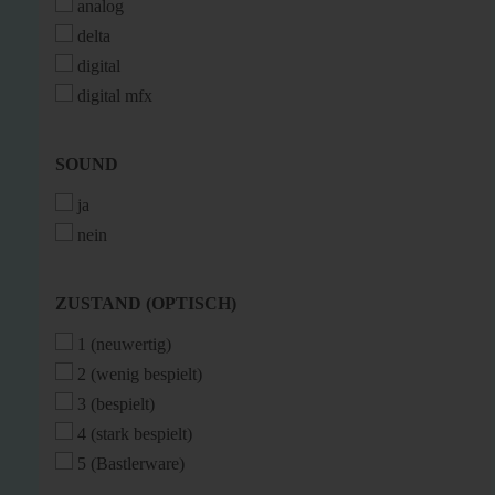
analog
delta
digital
digital mfx
SOUND
SOUND
ja
nein
ZUSTAND
ZUSTAND (OPTISCH)
(OPTISCH)
1 (neuwertig)
2 (wenig bespielt)
3 (bespielt)
4 (stark bespielt)
5 (Bastlerware)