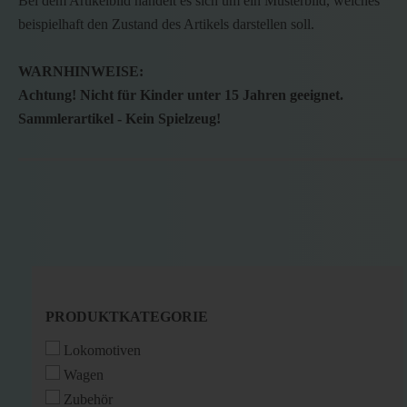
Bei dem Artikelbild handelt es sich um ein Musterbild, welches
beispielhaft den Zustand des Artikels darstellen soll.
WARNHINWEISE:
Achtung! Nicht für Kinder unter 15 Jahren geeignet.
Sammlerartikel - Kein Spielzeug!
PRODUKTKATEGORIE
PRODUKTKATEGORIE
Lokomotiven
Wagen
Zubehör