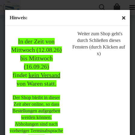
Hinweis:
Bitte
Weiter zum Shop geht's
durch Schließen dieses
In der Zeit von
beachten:
Fensters (durch Klicken auf
Mittwoch (12.08.26)
x)
bis Mittwoch
(16.09.26)
In der Zeit von Mittwoch
findet
kein Versand
(12.08.26) bis Mittwoch
von Waren statt.
(16.09.26)
findet
kein Versand
von Waren
statt.
Der Shop bleibt in dieser
Zeit aber online, so dass
Der Shop bleibt in dieser Zeit
Bestellungen aufgegeben
aber online, so dass
werden können.
Bestellungen aufgegeben
Abholungen sind nach
werden können.
vorheriger Terminabsprache