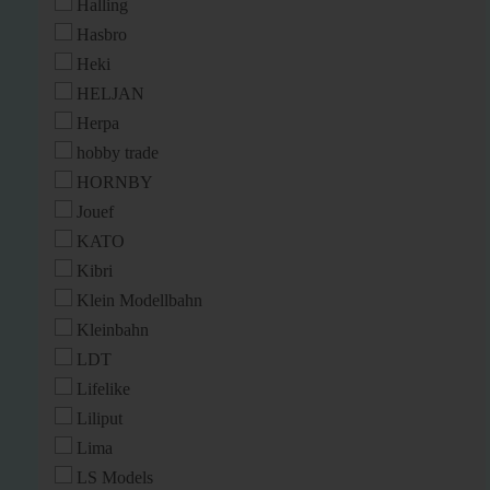
Halling
Hasbro
Heki
HELJAN
Herpa
hobby trade
HORNBY
Jouef
KATO
Kibri
Klein Modellbahn
Kleinbahn
LDT
Lifelike
Liliput
Lima
LS Models