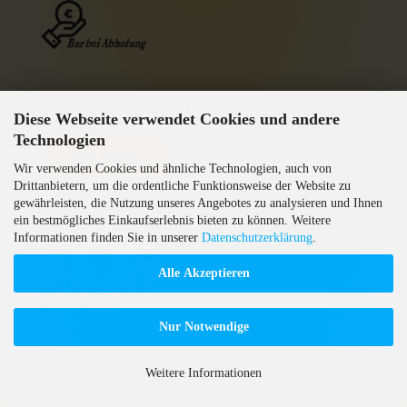
WIR VERSENDEN MIT
Diese Webseite verwendet Cookies und andere
GEPRÜFTE AGB
Technologien
Wir verwenden Cookies und ähnliche Technologien, auch von
Drittanbietern, um die ordentliche Funktionsweise der Website zu
gewährleisten, die Nutzung unseres Angebotes zu analysieren und Ihnen
ein bestmögliches Einkaufserlebnis bieten zu können. Weitere
Informationen finden Sie in unserer
Datenschutzerklärung
.
Alle Akzeptieren
Nur Notwendige
Weitere Informationen
Onlineshop erstellen
mit Gambio.de © 2026
Theme von
data-blue.de