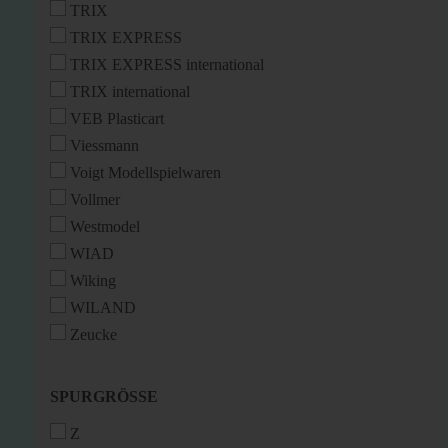
TRIX
TRIX EXPRESS
TRIX EXPRESS international
TRIX international
VEB Plasticart
Viessmann
Voigt Modellspielwaren
Vollmer
Westmodel
WIAD
Wiking
WILAND
Zeucke
SPURGRÖSSE
SPURGRÖSSE
Z