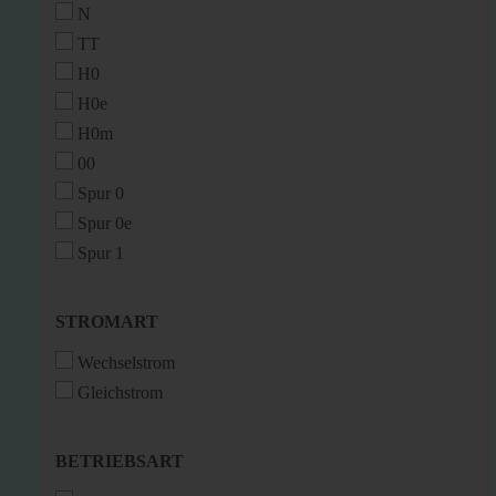
N
TT
H0
H0e
H0m
00
Spur 0
Spur 0e
Spur 1
STROMART
STROMART
Wechselstrom
Gleichstrom
BETRIEBSART
BETRIEBSART