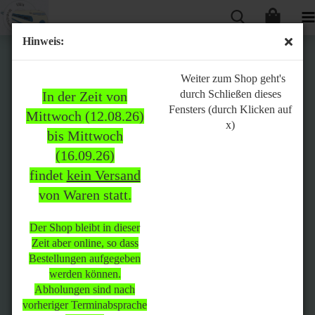
Hinweis:
Bitte
Weiter zum Shop geht's
durch Schließen dieses
In der Zeit von
beachten:
Fensters (durch Klicken auf
Mittwoch (12.08.26)
x)
bis Mittwoch
(16.09.26)
In der Zeit von Mittwoch
findet
kein Versand
(12.08.26) bis Mittwoch
von Waren statt.
(16.09.26)
findet
kein Versand
von Waren
statt.
Der Shop bleibt in dieser
Zeit aber online, so dass
Der Shop bleibt in dieser Zeit
Bestellungen aufgegeben
aber online, so dass
werden können.
Bestellungen aufgegeben
Abholungen sind nach
werden können.
vorheriger Terminabsprache