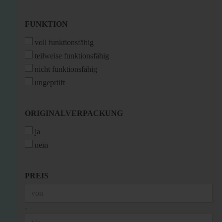
FUNKTION
FUNKTION
voll funktionsfähig
teilweise funktionsfähig
nicht funktionsfähig
ungeprüft
ORIGINALVERPACKUNG
ORIGINALVERPACKUNG
ja
nein
PREIS
PREIS
Preis bis
-