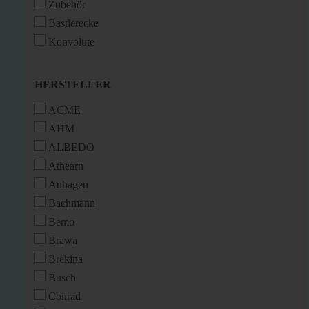
Zubehör
Bastlerecke
Konvolute
HERSTELLER
HERSTELLER
ACME
AHM
ALBEDO
Athearn
Auhagen
Bachmann
Bemo
Brawa
Brekina
Busch
Conrad