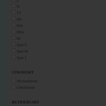
Z
N
TT
H0
H0e
H0m
00
Spur 0
Spur 0e
Spur 1
STROMART
STROMART
Wechselstrom
Gleichstrom
BETRIEBSART
BETRIEBSART