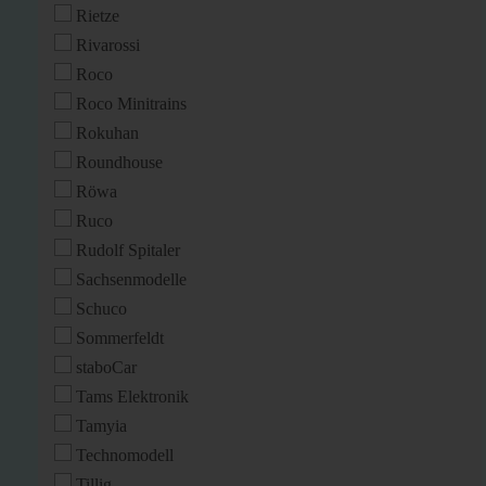
Rietze
Rivarossi
Roco
Roco Minitrains
Rokuhan
Roundhouse
Röwa
Ruco
Rudolf Spitaler
Sachsenmodelle
Schuco
Sommerfeldt
staboCar
Tams Elektronik
Tamyia
Technomodell
Tillig