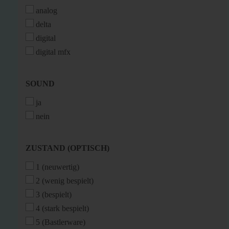
analog
delta
digital
digital mfx
SOUND
SOUND
ja
nein
ZUSTAND
ZUSTAND (OPTISCH)
(OPTISCH)
1 (neuwertig)
2 (wenig bespielt)
3 (bespielt)
4 (stark bespielt)
5 (Bastlerware)