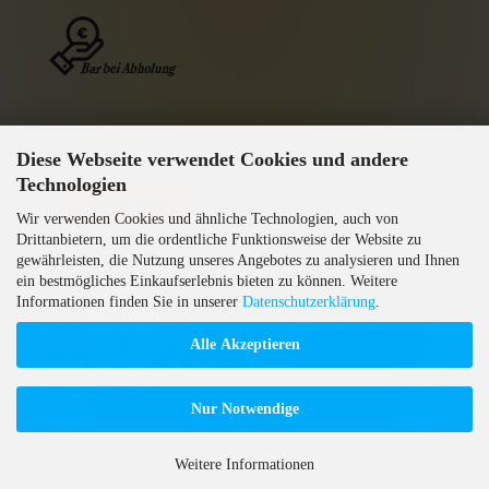
WIR VERSENDEN MIT
Diese Webseite verwendet Cookies und andere
GEPRÜFTE AGB
Technologien
Wir verwenden Cookies und ähnliche Technologien, auch von
Drittanbietern, um die ordentliche Funktionsweise der Website zu
gewährleisten, die Nutzung unseres Angebotes zu analysieren und Ihnen
ein bestmögliches Einkaufserlebnis bieten zu können. Weitere
Informationen finden Sie in unserer
Datenschutzerklärung
.
Alle Akzeptieren
Nur Notwendige
Weitere Informationen
Onlineshop erstellen
mit Gambio.de © 2026