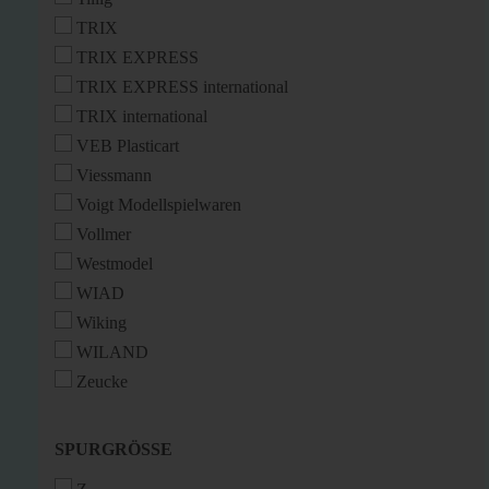
TRIX
TRIX EXPRESS
TRIX EXPRESS international
TRIX international
VEB Plasticart
Viessmann
Voigt Modellspielwaren
Vollmer
Westmodel
WIAD
Wiking
WILAND
Zeucke
SPURGRÖSSE
SPURGRÖSSE