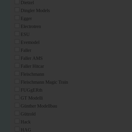
Dietzel
Dingler Models
Egger
Electrotren
ESU
Evemodel
Faller
Faller AMS
Faller Hitcar
Fleischmann
Fleischmann Magic Train
FUGgERth
GT Modelli
Günther Modellbau
Gützold
Hack
HAG