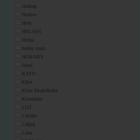
Halling
Hasbro
Heki
HELJAN
Herpa
hobby trade
HORNBY
Jouef
KATO
Kibri
Klein Modellbahn
Kleinbahn
LDT
Lifelike
Liliput
Lima