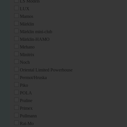
LS Models
LUX
Mamos
Märklin
Märklin mini-club
Märklin-HAMO
Mehano
Minitrix
Noch
Oriental Limited Powerhouse
Permot/Hruska
Piko
POLA
Praline
Primex
Pullmann
Rai-Mo