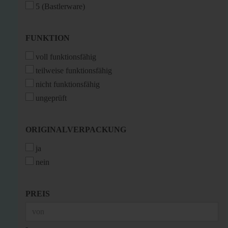
5 (Bastlerware)
FUNKTION
FUNKTION
voll funktionsfähig
teilweise funktionsfähig
nicht funktionsfähig
ungeprüft
ORIGINALVERPACKUNG
ORIGINALVERPACKUNG
ja
nein
PREIS
PREIS
Preis bis
-