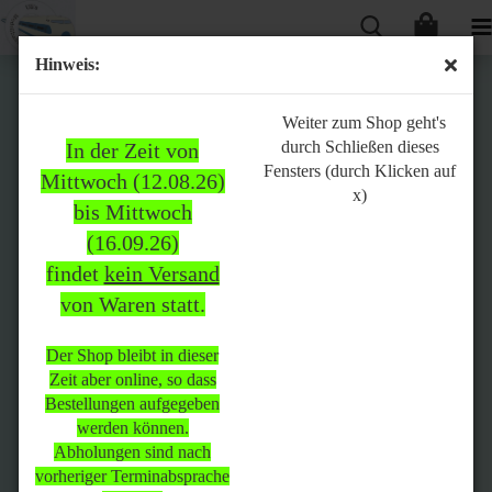
Hinweis:
Bitte
Weiter zum Shop geht's
durch Schließen dieses
In der Zeit von
beachten:
Fensters (durch Klicken auf
Mittwoch (12.08.26)
x)
bis Mittwoch
(16.09.26)
In der Zeit von Mittwoch
findet
kein Versand
(12.08.26) bis Mittwoch
von Waren statt.
(16.09.26)
findet
kein Versand
von Waren
statt.
Der Shop bleibt in dieser
Zeit aber online, so dass
Der Shop bleibt in dieser Zeit
Bestellungen aufgegeben
aber online, so dass
werden können.
Bestellungen aufgegeben
Abholungen sind nach
werden können.
vorheriger Terminabsprache