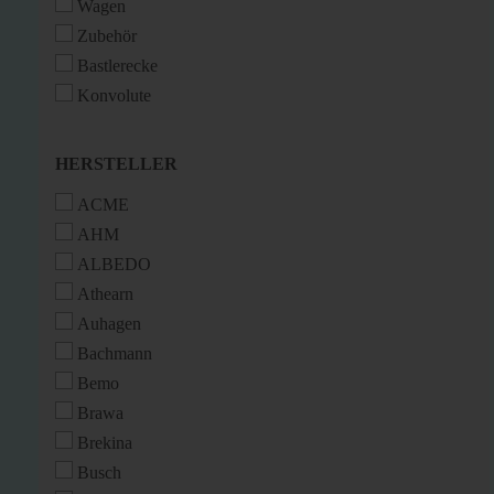
Wagen
Zubehör
Bastlerecke
Konvolute
HERSTELLER
HERSTELLER
ACME
AHM
ALBEDO
Athearn
Auhagen
Bachmann
Bemo
Brawa
Brekina
Busch