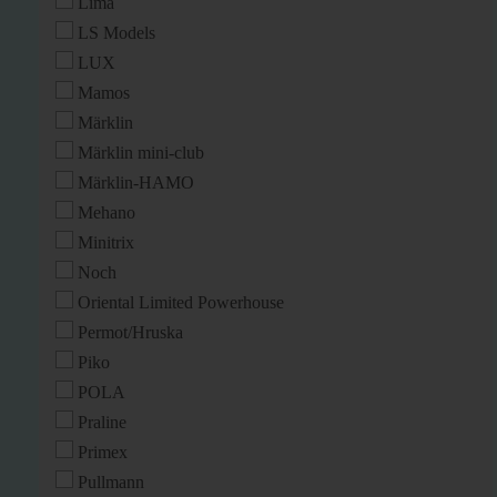
Lima
LS Models
LUX
Mamos
Märklin
Märklin mini-club
Märklin-HAMO
Mehano
Minitrix
Noch
Oriental Limited Powerhouse
Permot/Hruska
Piko
POLA
Praline
Primex
Pullmann