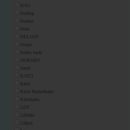
HAG
Halling
Hasbro
Heki
HELJAN
Herpa
hobby trade
HORNBY
Jouef
KATO
Kibri
Klein Modellbahn
Kleinbahn
LDT
Lifelike
Liliput