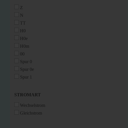
Z
N
TT
H0
H0e
H0m
00
Spur 0
Spur 0e
Spur 1
STROMART
STROMART
Wechselstrom
Gleichstrom