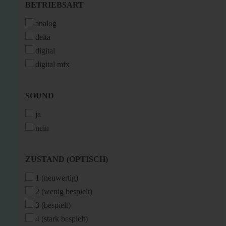
BETRIEBSART
BETRIEBSART
analog
delta
digital
digital mfx
SOUND
SOUND
ja
nein
ZUSTAND
ZUSTAND (OPTISCH)
(OPTISCH)
1 (neuwertig)
2 (wenig bespielt)
3 (bespielt)
4 (stark bespielt)