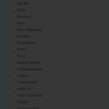
Rai-Mo
Rietze
Rivarossi
Roco
Roco Minitrains
Rokuhan
Roundhouse
Röwa
Ruco
Rudolf Spitaler
Sachsenmodelle
Schuco
Sommerfeldt
staboCar
Tams Elektronik
Tamyia
Technomodell