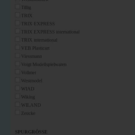
Tillig
TRIX
TRIX EXPRESS
TRIX EXPRESS international
TRIX international
VEB Plasticart
Viessmann
Voigt Modellspielwaren
Vollmer
Westmodel
WIAD
Wiking
WILAND
Zeucke
SPURGRÖSSE
SPURGRÖSSE