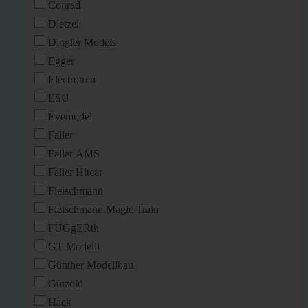
Conrad
Dietzel
Dingler Models
Egger
Electrotren
ESU
Evemodel
Faller
Faller AMS
Faller Hitcar
Fleischmann
Fleischmann Magic Train
FUGgERth
GT Modelli
Günther Modellbau
Gützold
Hack