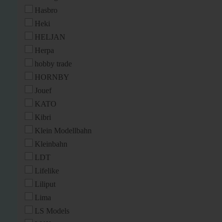
Hasbro
Heki
HELJAN
Herpa
hobby trade
HORNBY
Jouef
KATO
Kibri
Klein Modellbahn
Kleinbahn
LDT
Lifelike
Liliput
Lima
LS Models