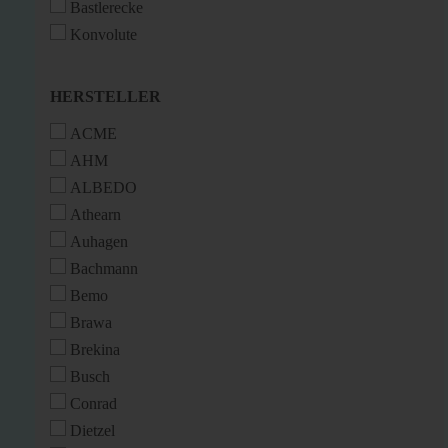
Bastlerecke
Konvolute
HERSTELLER
HERSTELLER
ACME
AHM
ALBEDO
Athearn
Auhagen
Bachmann
Bemo
Brawa
Brekina
Busch
Conrad
Dietzel