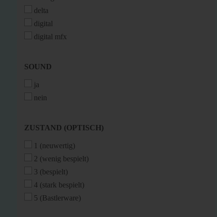
delta
digital
digital mfx
SOUND
SOUND
ja
nein
ZUSTAND
ZUSTAND (OPTISCH)
(OPTISCH)
1 (neuwertig)
2 (wenig bespielt)
3 (bespielt)
4 (stark bespielt)
5 (Bastlerware)