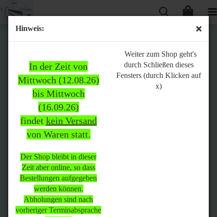
Hinweis:
Bitte
Weiter zum Shop geht's
durch Schließen dieses
In der Zeit von
beachten:
Fensters (durch Klicken auf
Mittwoch (12.08.26)
x)
bis Mittwoch
(16.09.26)
In der Zeit von Mittwoch
findet
kein Versand
(12.08.26) bis Mittwoch
von Waren statt.
(16.09.26)
findet
kein Versand
von Waren
statt.
Der Shop bleibt in dieser
Zeit aber online, so dass
Der Shop bleibt in dieser Zeit
Bestellungen aufgegeben
aber online, so dass
werden können.
Bestellungen aufgegeben
Abholungen sind nach
werden können.
vorheriger Terminabsprache