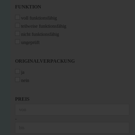
FUNKTION
FUNKTION
voll funktionsfähig
teilweise funktionsfähig
nicht funktionsfähig
ungeprüft
ORIGINALVERPACKUNG
ORIGINALVERPACKUNG
ja
nein
PREIS
PREIS
Preis bis
-