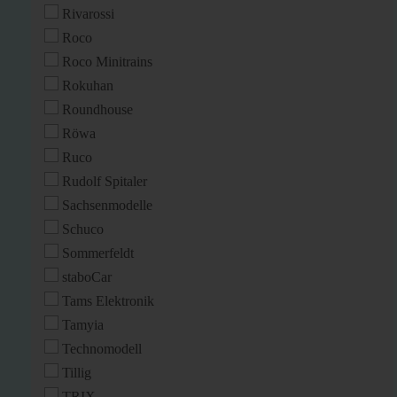
Rivarossi
Roco
Roco Minitrains
Rokuhan
Roundhouse
Röwa
Ruco
Rudolf Spitaler
Sachsenmodelle
Schuco
Sommerfeldt
staboCar
Tams Elektronik
Tamyia
Technomodell
Tillig
TRIX