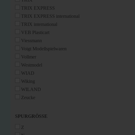
TRIX EXPRESS
TRIX EXPRESS international
TRIX international
VEB Plasticart
Viessmann
Voigt Modellspielwaren
Vollmer
Westmodel
WIAD
Wiking
WILAND
Zeucke
SPURGRÖSSE
SPURGRÖSSE
Z