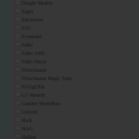
Dingler Models
Egger
Electrotren
ESU
Evemodel
Faller
Faller AMS
Faller Hitcar
Fleischmann
Fleischmann Magic Train
FUGgERth
GT Modelli
Günther Modellbau
Gützold
Hack
HAG
Halling