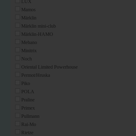
LUX
Mamos
Märklin
Märklin mini-club
Märklin-HAMO
Mehano
Minitrix
Noch
Oriental Limited Powerhouse
Permot/Hruska
Piko
POLA
Praline
Primex
Pullmann
Rai-Mo
Rietze