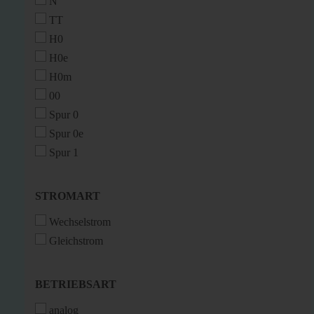
N
TT
H0
H0e
H0m
00
Spur 0
Spur 0e
Spur 1
STROMART
STROMART
Wechselstrom
Gleichstrom
BETRIEBSART
BETRIEBSART
analog