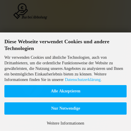
WIR VERSENDEN MIT
Diese Webseite verwendet Cookies und andere
GEPRÜFTE AGB
Technologien
Wir verwenden Cookies und ähnliche Technologien, auch von
Drittanbietern, um die ordentliche Funktionsweise der Website zu
gewährleisten, die Nutzung unseres Angebotes zu analysieren und Ihnen
ein bestmögliches Einkaufserlebnis bieten zu können. Weitere
Informationen finden Sie in unserer
Datenschutzerklärung
.
Alle Akzeptieren
Nur Notwendige
Weitere Informationen
Onlineshop erstellen
mit Gambio.de © 2026