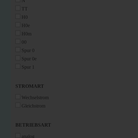
N
TT
H0
H0e
H0m
00
Spur 0
Spur 0e
Spur 1
STROMART
STROMART
Wechselstrom
Gleichstrom
BETRIEBSART
BETRIEBSART
analog