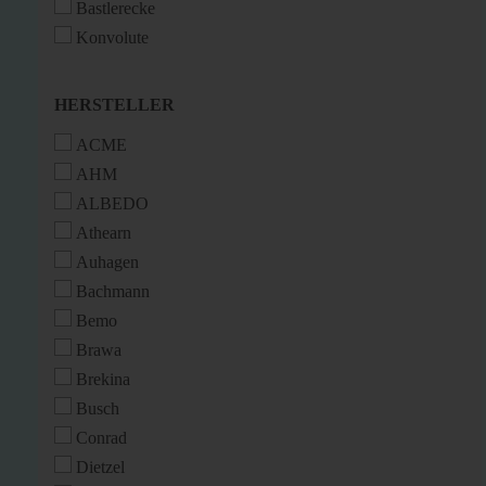
Bastlerecke
Konvolute
HERSTELLER
HERSTELLER
ACME
AHM
ALBEDO
Athearn
Auhagen
Bachmann
Bemo
Brawa
Brekina
Busch
Conrad
Dietzel