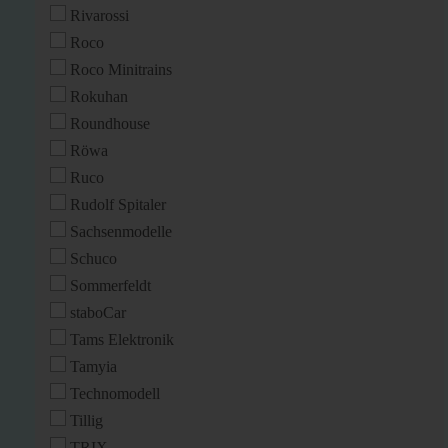
Rivarossi
Roco
Roco Minitrains
Rokuhan
Roundhouse
Röwa
Ruco
Rudolf Spitaler
Sachsenmodelle
Schuco
Sommerfeldt
staboCar
Tams Elektronik
Tamyia
Technomodell
Tillig
TRIX