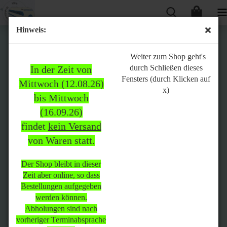
Hinweis:
Bitte
Weiter zum Shop geht's
durch Schließen dieses
In der Zeit von
beachten:
Fensters (durch Klicken auf
Mittwoch (12.08.26)
x)
bis Mittwoch
(16.09.26)
In der Zeit von Mittwoch
findet
kein Versand
(12.08.26) bis Mittwoch
von Waren statt.
(16.09.26)
findet
kein Versand
von Waren
statt.
Der Shop bleibt in dieser
Zeit aber online, so dass
Der Shop bleibt in dieser Zeit
Bestellungen aufgegeben
aber online, so dass
werden können.
Bestellungen aufgegeben
Abholungen sind nach
werden können.
vorheriger Terminabsprache