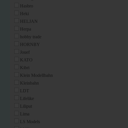
Hasbro
Heki
HELJAN
Herpa
hobby trade
HORNBY
Jouef
KATO
Kibri
Klein Modellbahn
Kleinbahn
LDT
Lifelike
Liliput
Lima
LS Models