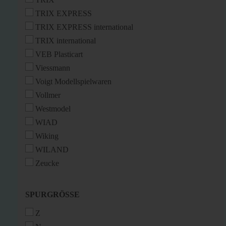
TRIX EXPRESS
TRIX EXPRESS international
TRIX international
VEB Plasticart
Viessmann
Voigt Modellspielwaren
Vollmer
Westmodel
WIAD
Wiking
WILAND
Zeucke
SPURGRÖSSE
SPURGRÖSSE
Z