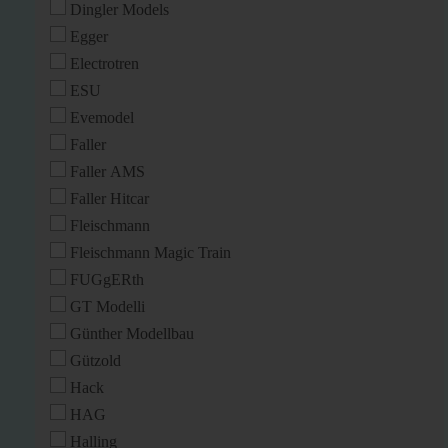
Dingler Models
Egger
Electrotren
ESU
Evemodel
Faller
Faller AMS
Faller Hitcar
Fleischmann
Fleischmann Magic Train
FUGgERth
GT Modelli
Günther Modellbau
Gützold
Hack
HAG
Halling