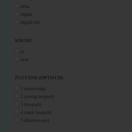
delta
digital
digital mfx
SOUND
SOUND
ja
nein
ZUSTAND
ZUSTAND (OPTISCH)
(OPTISCH)
1 (neuwertig)
2 (wenig bespielt)
3 (bespielt)
4 (stark bespielt)
5 (Bastlerware)