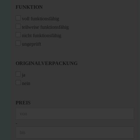
FUNKTION
FUNKTION
voll funktionsfähig
teilweise funktionsfähig
nicht funktionsfähig
ungeprüft
ORIGINALVERPACKUNG
ORIGINALVERPACKUNG
ja
nein
PREIS
PREIS
Preis bis
-