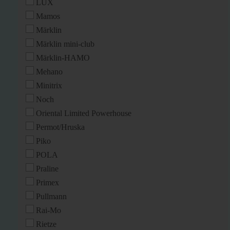
LUX
Mamos
Märklin
Märklin mini-club
Märklin-HAMO
Mehano
Minitrix
Noch
Oriental Limited Powerhouse
Permot/Hruska
Piko
POLA
Praline
Primex
Pullmann
Rai-Mo
Rietze