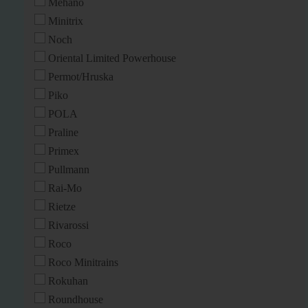
Mehano
Minitrix
Noch
Oriental Limited Powerhouse
Permot/Hruska
Piko
POLA
Praline
Primex
Pullmann
Rai-Mo
Rietze
Rivarossi
Roco
Roco Minitrains
Rokuhan
Roundhouse