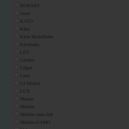
HORNBY
Jouef
KATO
Kibri
Klein Modellbahn
Kleinbahn
LDT
Lifelike
Liliput
Lima
LS Models
LUX
Mamos
Märklin
Märklin mini-club
Märklin-HAMO