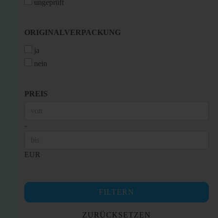
ungeprüft
ORIGINALVERPACKUNG
ORIGINALVERPACKUNG
ja
nein
PREIS
PREIS
Preis bis
-
EUR
FILTERN
ZURÜCKSETZEN