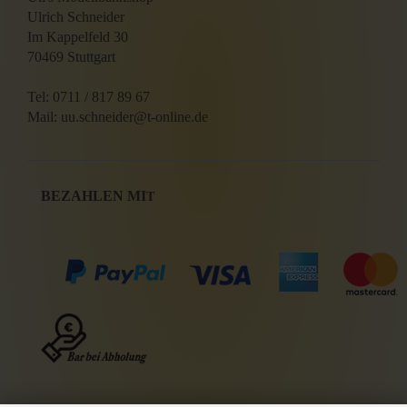
Ulrich Schneider
Im Kappelfeld 30
70469 Stuttgart
Tel: 0711 / 817 89 67
Mail: uu.schneider@t-online.de
BEZAHLEN MI
T