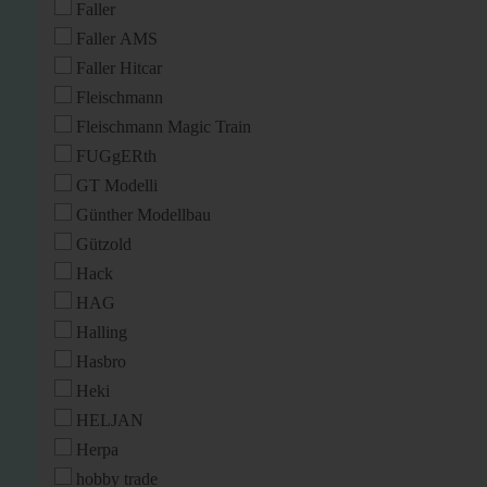
Faller
Faller AMS
Faller Hitcar
Fleischmann
Fleischmann Magic Train
FUGgERth
GT Modelli
Günther Modellbau
Gützold
Hack
HAG
Halling
Hasbro
Heki
HELJAN
Herpa
hobby trade