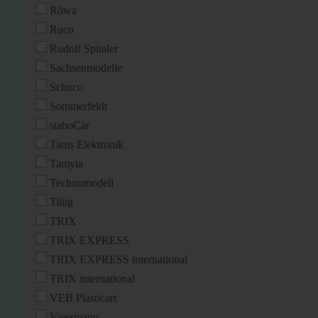
Röwa
Ruco
Rudolf Spitaler
Sachsenmodelle
Schuco
Sommerfeldt
staboCar
Tams Elektronik
Tamyia
Technomodell
Tillig
TRIX
TRIX EXPRESS
TRIX EXPRESS international
TRIX international
VEB Plasticart
Viessmann