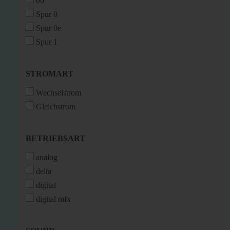
00
Spur 0
Spur 0e
Spur 1
STROMART
STROMART
Wechselstrom
Gleichstrom
BETRIEBSART
BETRIEBSART
analog
delta
digital
digital mfx