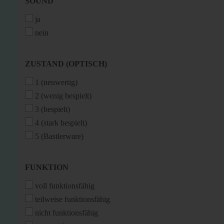
SOUND
SOUND
ja
nein
ZUSTAND
ZUSTAND (OPTISCH)
(OPTISCH)
1 (neuwertig)
2 (wenig bespielt)
3 (bespielt)
4 (stark bespielt)
5 (Bastlerware)
FUNKTION
FUNKTION
voll funktionsfähig
teilweise funktionsfähig
nicht funktionsfähig