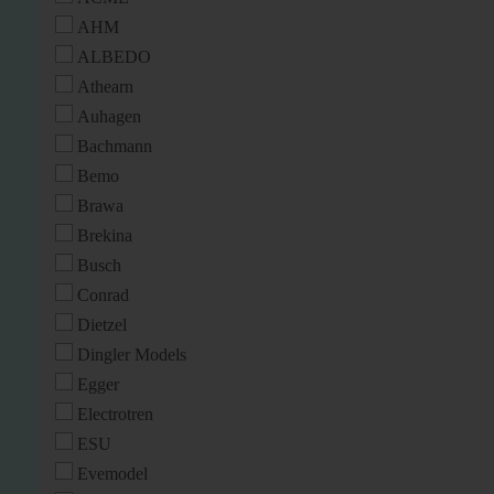
AHM
ALBEDO
Athearn
Auhagen
Bachmann
Bemo
Brawa
Brekina
Busch
Conrad
Dietzel
Dingler Models
Egger
Electrotren
ESU
Evemodel