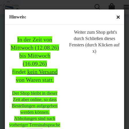
Hinweis:
Bitte
Weiter zum Shop geht's
durch Schließen dieses
In der Zeit von
beachten:
Fensters (durch Klicken auf
Mittwoch (12.08.26)
x)
bis Mittwoch
(16.09.26)
In der Zeit von Mittwoch
findet
kein Versand
(12.08.26) bis Mittwoch
von Waren statt.
(16.09.26)
findet
kein Versand
von Waren
statt.
Der Shop bleibt in dieser
Zeit aber online, so dass
Der Shop bleibt in dieser Zeit
Bestellungen aufgegeben
aber online, so dass
werden können.
Bestellungen aufgegeben
Abholungen sind nach
werden können.
vorheriger Terminabsprache