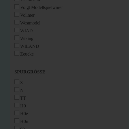
Voigt Modellspielwaren
Vollmer
Westmodel
WIAD
Wiking
WILAND
Zeucke
SPURGRÖSSE
SPURGRÖSSE
Z
N
TT
H0
H0e
H0m