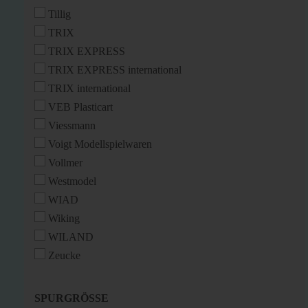
Tillig
TRIX
TRIX EXPRESS
TRIX EXPRESS international
TRIX international
VEB Plasticart
Viessmann
Voigt Modellspielwaren
Vollmer
Westmodel
WIAD
Wiking
WILAND
Zeucke
SPURGRÖSSE
SPURGRÖSSE