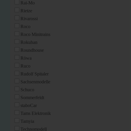
Rai-Mo
Rietze
Rivarossi
Roco
Roco Minitrains
Rokuhan
Roundhouse
Röwa
Ruco
Rudolf Spitaler
Sachsenmodelle
Schuco
Sommerfeldt
staboCar
Tams Elektronik
Tamyia
Technomodell