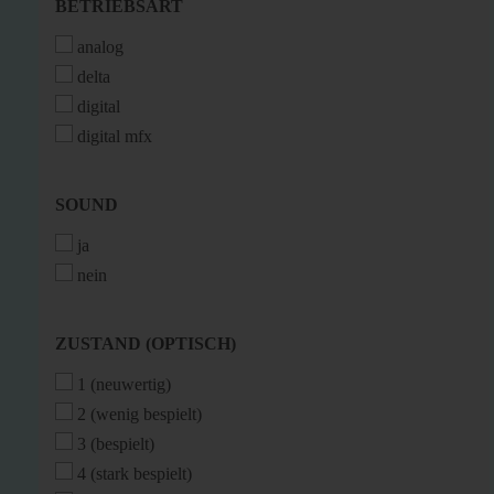
BETRIEBSART
BETRIEBSART
analog
delta
digital
digital mfx
SOUND
SOUND
ja
nein
ZUSTAND
ZUSTAND (OPTISCH)
(OPTISCH)
1 (neuwertig)
2 (wenig bespielt)
3 (bespielt)
4 (stark bespielt)