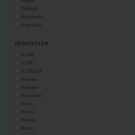
Wagen
Zubehör
Bastlerecke
Konvolute
HERSTELLER
HERSTELLER
ACME
AHM
ALBEDO
Athearn
Auhagen
Bachmann
Bemo
Brawa
Brekina
Busch