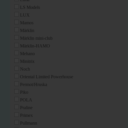
LS Models
LUX
Mamos
Märklin
Märklin mini-club
Märklin-HAMO
Mehano
Minitrix
Noch
Oriental Limited Powerhouse
Permot/Hruska
Piko
POLA
Praline
Primex
Pullmann