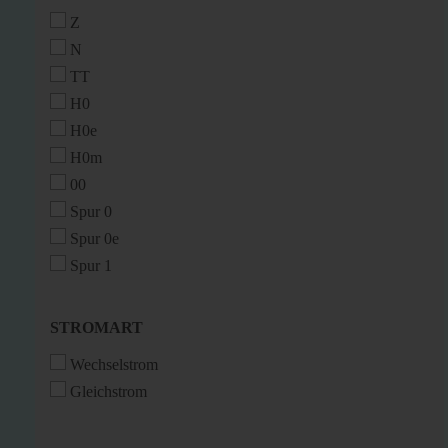
Z
N
TT
H0
H0e
H0m
00
Spur 0
Spur 0e
Spur 1
STROMART
STROMART
Wechselstrom
Gleichstrom