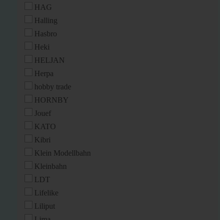
HAG
Halling
Hasbro
Heki
HELJAN
Herpa
hobby trade
HORNBY
Jouef
KATO
Kibri
Klein Modellbahn
Kleinbahn
LDT
Lifelike
Liliput
Lima