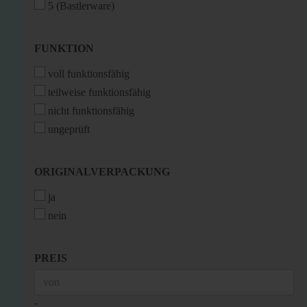
5 (Bastlerware)
FUNKTION
FUNKTION
voll funktionsfähig
teilweise funktionsfähig
nicht funktionsfähig
ungeprüft
ORIGINALVERPACKUNG
ORIGINALVERPACKUNG
ja
nein
PREIS
PREIS
Preis bis
-