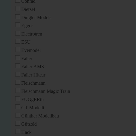
Conrad
Dietzel
Dingler Models
Egger
Electrotren
ESU
Evemodel
Faller
Faller AMS
Faller Hitcar
Fleischmann
Fleischmann Magic Train
FUGgERth
GT Modelli
Günther Modellbau
Gützold
Hack