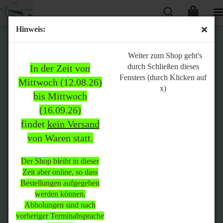
Hinweis:
Bitte
Weiter zum Shop geht's
durch Schließen dieses
In der Zeit von
beachten:
Fensters (durch Klicken auf
Mittwoch (12.08.26)
x)
bis Mittwoch
(16.09.26)
In der Zeit von Mittwoch
findet
kein Versand
(12.08.26) bis Mittwoch
von Waren statt.
(16.09.26)
findet
kein Versand
von Waren
statt.
Der Shop bleibt in dieser
Zeit aber online, so dass
Der Shop bleibt in dieser Zeit
Bestellungen aufgegeben
aber online, so dass
werden können.
Bestellungen aufgegeben
Abholungen sind nach
werden können.
vorheriger Terminabsprache