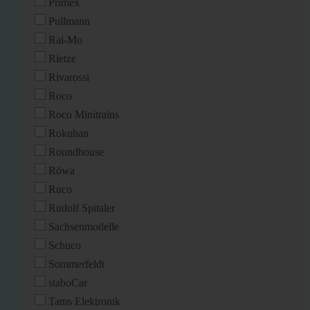
Primex
Pullmann
Rai-Mo
Rietze
Rivarossi
Roco
Roco Minitrains
Rokuhan
Roundhouse
Röwa
Ruco
Rudolf Spitaler
Sachsenmodelle
Schuco
Sommerfeldt
staboCar
Tams Elektronik