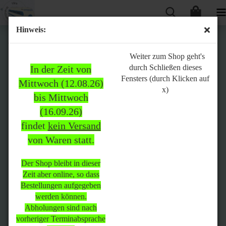
Hinweis:
Bitte
Weiter zum Shop geht's
durch Schließen dieses
In der Zeit von
beachten:
Fensters (durch Klicken auf
Mittwoch (12.08.26)
x)
bis Mittwoch
(16.09.26)
In der Zeit von Mittwoch
findet
kein Versand
(12.08.26) bis Mittwoch
von Waren statt.
(16.09.26)
findet
kein Versand
von Waren
statt.
Der Shop bleibt in dieser
Zeit aber online, so dass
Der Shop bleibt in dieser Zeit
Bestellungen aufgegeben
aber online, so dass
werden können.
Bestellungen aufgegeben
Abholungen sind nach
werden können.
vorheriger Terminabsprache