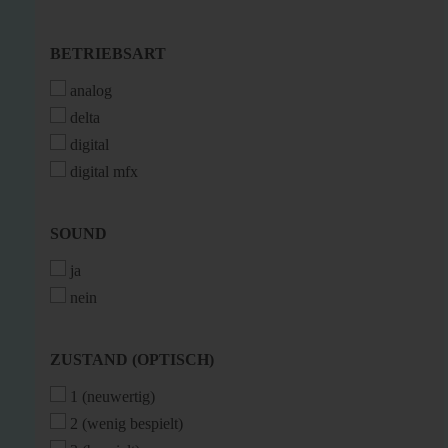
BETRIEBSART
BETRIEBSART
analog
delta
digital
digital mfx
SOUND
SOUND
ja
nein
ZUSTAND
ZUSTAND (OPTISCH)
(OPTISCH)
1 (neuwertig)
2 (wenig bespielt)