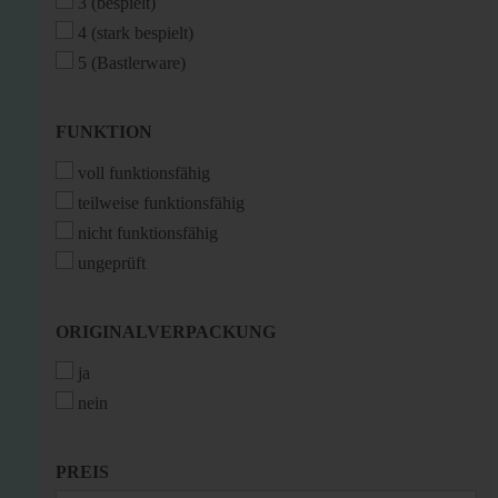
3 (bespielt)
4 (stark bespielt)
5 (Bastlerware)
FUNKTION
FUNKTION
voll funktionsfähig
teilweise funktionsfähig
nicht funktionsfähig
ungeprüft
ORIGINALVERPACKUNG
ORIGINALVERPACKUNG
ja
nein
PREIS
PREIS