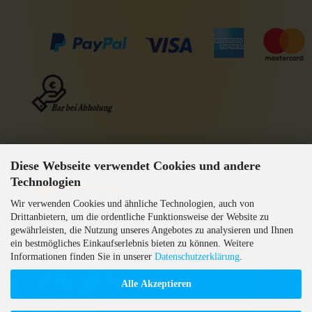
WIR VERSENDEN MIT
Diese Webseite verwendet Cookies und andere
GEPRÜFTE AGB
Technologien
Wir verwenden Cookies und ähnliche Technologien, auch von
Drittanbietern, um die ordentliche Funktionsweise der Website zu
gewährleisten, die Nutzung unseres Angebotes zu analysieren und Ihnen
ein bestmögliches Einkaufserlebnis bieten zu können. Weitere
Informationen finden Sie in unserer
Datenschutzerklärung
.
Alle Akzeptieren