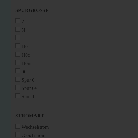
SPURGRÖSSE
SPURGRÖSSE
Z
N
TT
H0
H0e
H0m
00
Spur 0
Spur 0e
Spur 1
STROMART
STROMART
Wechselstrom
Gleichstrom