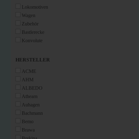
Lokomotiven
Wagen
Zubehör
Bastlerecke
Konvolute
HERSTELLER
HERSTELLER
ACME
AHM
ALBEDO
Athearn
Auhagen
Bachmann
Bemo
Brawa
Brekina