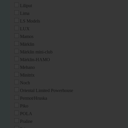
Liliput
Lima
LS Models
LUX
Mamos
Märklin
Märklin mini-club
Märklin-HAMO
Mehano
Minitrix
Noch
Oriental Limited Powerhouse
Permot/Hruska
Piko
POLA
Praline