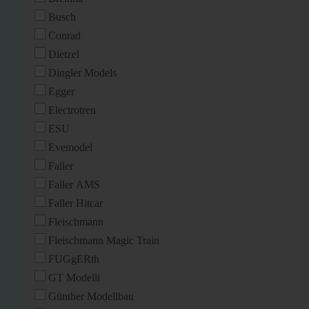
Busch
Conrad
Dietzel
Dingler Models
Egger
Electrotren
ESU
Evemodel
Faller
Faller AMS
Faller Hitcar
Fleischmann
Fleischmann Magic Train
FUGgERth
GT Modelli
Günther Modellbau