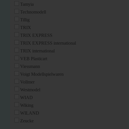
Tamyia
Technomodell
Tillig
TRIX
TRIX EXPRESS
TRIX EXPRESS international
TRIX international
VEB Plasticart
Viessmann
Voigt Modellspielwaren
Vollmer
Westmodel
WIAD
Wiking
WILAND
Zeucke