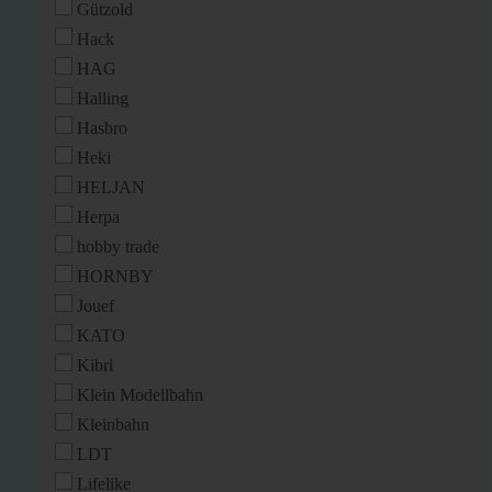
Gützold
Hack
HAG
Halling
Hasbro
Heki
HELJAN
Herpa
hobby trade
HORNBY
Jouef
KATO
Kibri
Klein Modellbahn
Kleinbahn
LDT
Lifelike