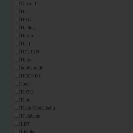
Gützold
Hack
HAG
Halling
Hasbro
Heki
HELJAN
Herpa
hobby trade
HORNBY
Jouef
KATO
Kibri
Klein Modellbahn
Kleinbahn
LDT
Lifelike