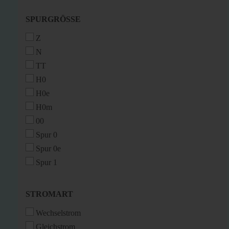
SPURGRÖSSE
SPURGRÖSSE
Z
N
TT
H0
H0e
H0m
00
Spur 0
Spur 0e
Spur 1
STROMART
STROMART
Wechselstrom
Gleichstrom