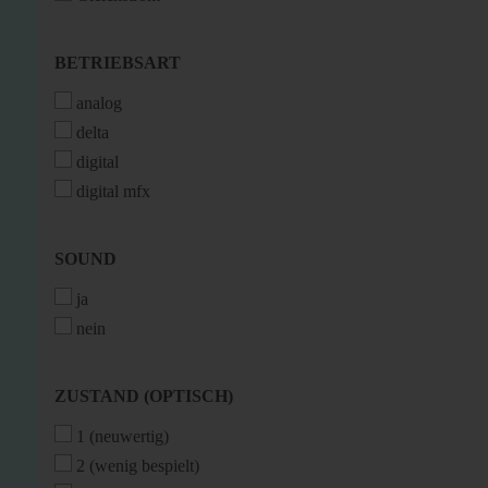
BETRIEBSART
BETRIEBSART
analog
delta
digital
digital mfx
SOUND
SOUND
ja
nein
ZUSTAND
ZUSTAND (OPTISCH)
(OPTISCH)
1 (neuwertig)
2 (wenig bespielt)