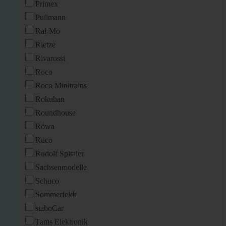
Primex
Pullmann
Rai-Mo
Rietze
Rivarossi
Roco
Roco Minitrains
Rokuhan
Roundhouse
Röwa
Ruco
Rudolf Spitaler
Sachsenmodelle
Schuco
Sommerfeldt
staboCar
Tams Elektronik