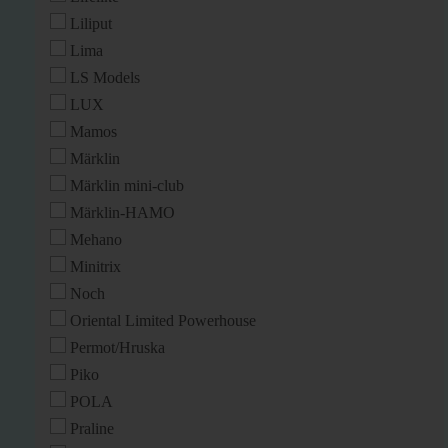
Liliput
Lima
LS Models
LUX
Mamos
Märklin
Märklin mini-club
Märklin-HAMO
Mehano
Minitrix
Noch
Oriental Limited Powerhouse
Permot/Hruska
Piko
POLA
Praline