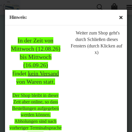
Hinweis:
Bitte
Weiter zum Shop geht's
durch Schließen dieses
In der Zeit von
beachten:
Fensters (durch Klicken auf
Mittwoch (12.08.26)
x)
bis Mittwoch
(16.09.26)
In der Zeit von Mittwoch
findet
kein Versand
(12.08.26) bis Mittwoch
von Waren statt.
(16.09.26)
findet
kein Versand
von Waren
statt.
Der Shop bleibt in dieser
Zeit aber online, so dass
Der Shop bleibt in dieser Zeit
Bestellungen aufgegeben
aber online, so dass
werden können.
Bestellungen aufgegeben
Abholungen sind nach
werden können.
vorheriger Terminabsprache