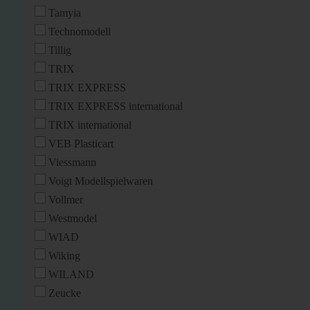
Tamyia
Technomodell
Tillig
TRIX
TRIX EXPRESS
TRIX EXPRESS international
TRIX international
VEB Plasticart
Viessmann
Voigt Modellspielwaren
Vollmer
Westmodel
WIAD
Wiking
WILAND
Zeucke