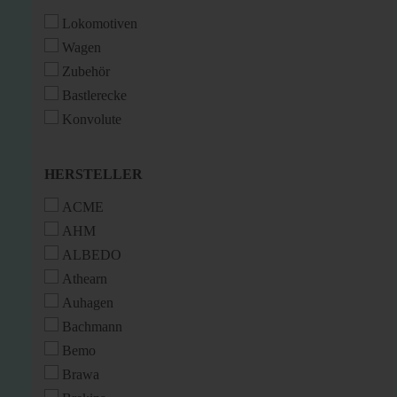
Lokomotiven
Wagen
Zubehör
Bastlerecke
Konvolute
HERSTELLER
HERSTELLER
ACME
AHM
ALBEDO
Athearn
Auhagen
Bachmann
Bemo
Brawa