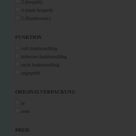
3 (bespielt)
4 (stark bespielt)
5 (Bastlerware)
FUNKTION
FUNKTION
voll funktionsfähig
teilweise funktionsfähig
nicht funktionsfähig
ungeprüft
ORIGINALVERPACKUNG
ORIGINALVERPACKUNG
ja
nein
PREIS
PREIS