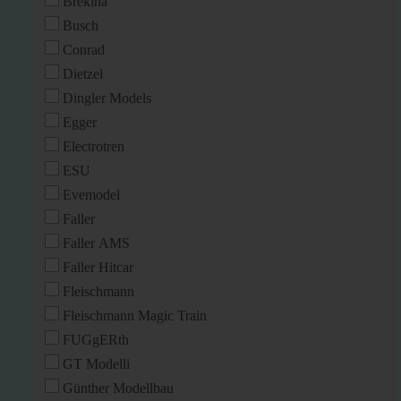
Brekina
Busch
Conrad
Dietzel
Dingler Models
Egger
Electrotren
ESU
Evemodel
Faller
Faller AMS
Faller Hitcar
Fleischmann
Fleischmann Magic Train
FUGgERth
GT Modelli
Günther Modellbau