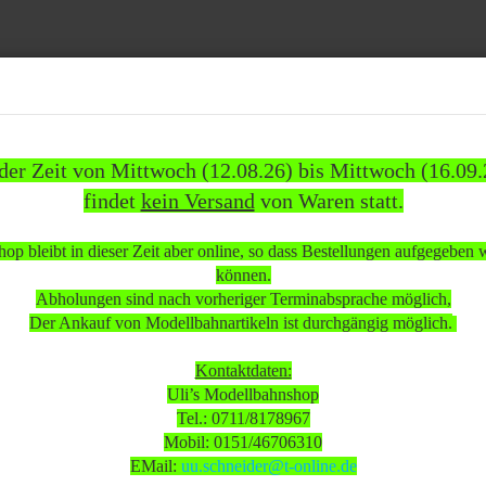
Suche...
 der Zeit von Mittwoch (12.08.26) bis Mittwoch (16.09.
findet
kein Versand
von Waren statt.
837)
WEITERE
INFOS
KUNDEN
%SAL
op bleibt in dieser Zeit aber online, so dass Bestellungen aufgegeben
»
»
omotiven
Elektrolokomotiven
können.
Lok Br. 103 137-6 Insider Sondermodell voll funktionsfähig neuwertig Wechselstrom digital
Abholungen sind nach vorheriger Terminabsprache möglich,
Der Ankauf von Modellbahnartikeln ist durchgängig möglich.
 beachten:
Kontaktdaten:
Uli’s Modellbahnshop
Tel.: 0711/8178967
 Mittwoch (12.08.26) bis Mittwoch (16.09.26)
Mobil: 0151/46706310
sand
von Waren statt.
EMail:
uu.schneider@t-online.de