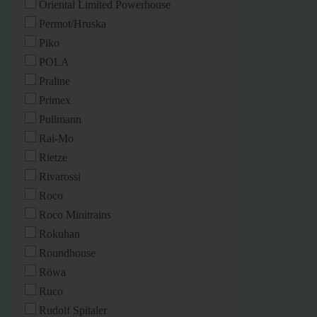
Oriental Limited Powerhouse
Permot/Hruska
Piko
POLA
Praline
Primex
Pullmann
Rai-Mo
Rietze
Rivarossi
Roco
Roco Minitrains
Rokuhan
Roundhouse
Röwa
Ruco
Rudolf Spitaler