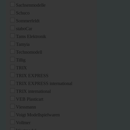
Sachsenmodelle
Schuco
Sommerfeldt
staboCar
Tams Elektronik
Tamyia
Technomodell
Tillig
TRIX
TRIX EXPRESS
TRIX EXPRESS international
TRIX international
VEB Plasticart
Viessmann
Voigt Modellspielwaren
Vollmer