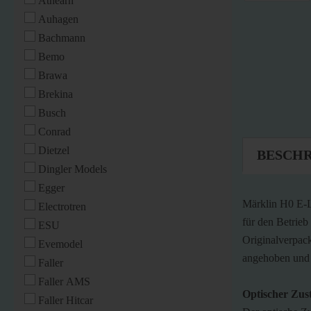
Athearn
Auhagen
Bachmann
Bemo
Brawa
Brekina
Busch
Conrad
Dietzel
BESCH
Dingler Models
Egger
Märklin H0 E-L
Electrotren
für den Betrieb
ESU
Originalverpac
Evemodel
angehoben und 
Faller
Faller AMS
Optischer Zus
Faller Hitcar