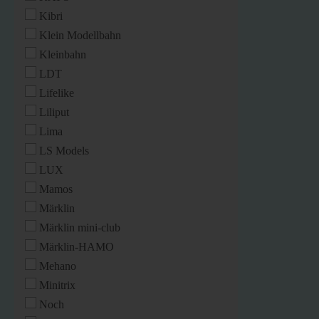
Kibri
Klein Modellbahn
Kleinbahn
LDT
Lifelike
Liliput
Lima
LS Models
LUX
Mamos
Märklin
Märklin mini-club
Märklin-HAMO
Mehano
Minitrix
Noch