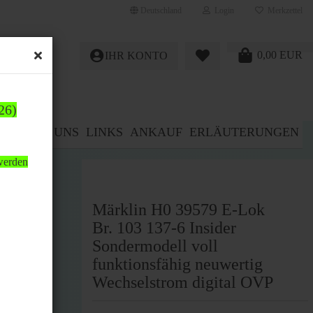
Deutschland
Login
Merkzettel
0,00 EUR
IHR KONTO
26)
E%
ÜBER UNS
LINKS
ANKAUF
ERLÄUTERUNGEN
 werden
Märklin H0 39579 E-Lok
Br. 103 137-6 Insider
Sondermodell voll
funktionsfähig neuwertig
Wechselstrom digital OVP