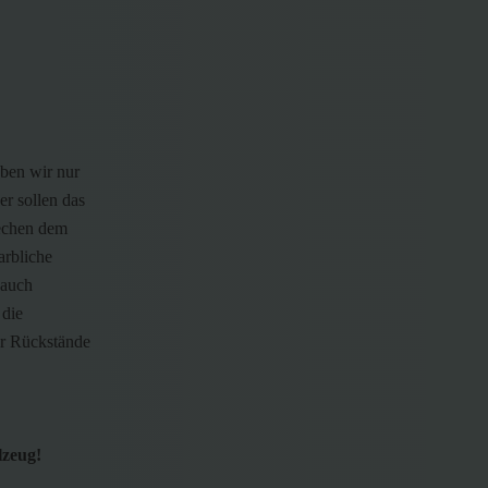
aben wir nur
er sollen das
rechen dem
arbliche
 auch
 die
er Rückstände
lzeug!