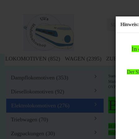
Hinweis:
In
LOKOMOTIVEN (852)
WAGEN (2395)
ZUBEHÖR (1
Der Sh
»
Startseite
Lok
Dampflokomotiven (353)
Märklin H0 39579 E-
OVP
Diesellokomotiven (92)
Bitte
Elektrolokomotiven (276)
Triebwagen (70)
In der Zeit von
findet
kein Ver
Zugpackungen (30)