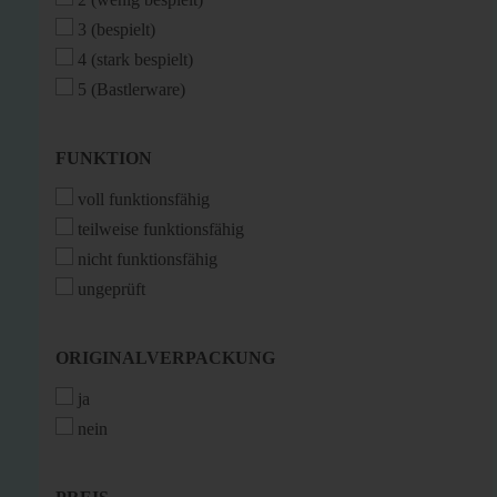
3 (bespielt)
4 (stark bespielt)
5 (Bastlerware)
FUNKTION
FUNKTION
voll funktionsfähig
teilweise funktionsfähig
nicht funktionsfähig
ungeprüft
ORIGINALVERPACKUNG
ORIGINALVERPACKUNG
ja
nein
PREIS