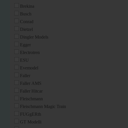
Brekina
Busch
Conrad
Dietzel
Dingler Models
Egger
Electrotren
ESU
Evemodel
Faller
Faller AMS
Faller Hitcar
Fleischmann
Fleischmann Magic Train
FUGgERth
GT Modelli