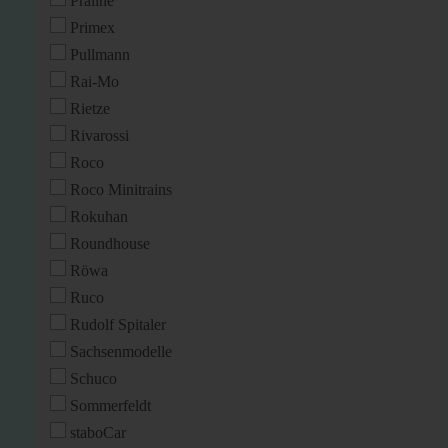
Praline
Primex
Pullmann
Rai-Mo
Rietze
Rivarossi
Roco
Roco Minitrains
Rokuhan
Roundhouse
Röwa
Ruco
Rudolf Spitaler
Sachsenmodelle
Schuco
Sommerfeldt
staboCar