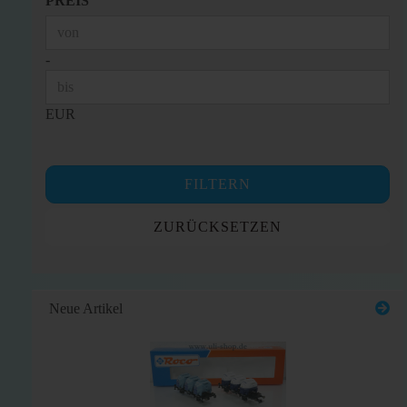
PREIS
Preis bis
-
EUR
FILTERN
ZURÜCKSETZEN
Neue Artikel