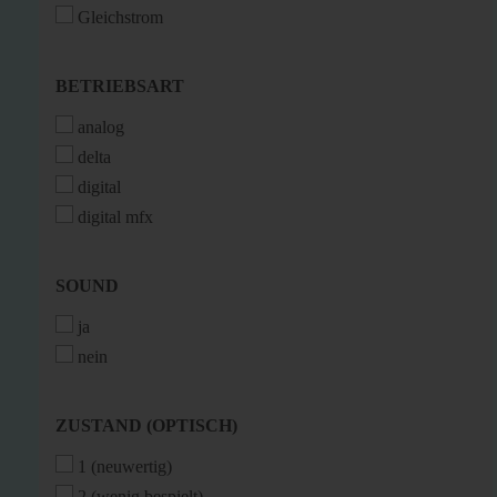
Gleichstrom
BETRIEBSART
BETRIEBSART
analog
delta
digital
digital mfx
SOUND
SOUND
ja
nein
ZUSTAND
ZUSTAND (OPTISCH)
(OPTISCH)
1 (neuwertig)
2 (wenig bespielt)