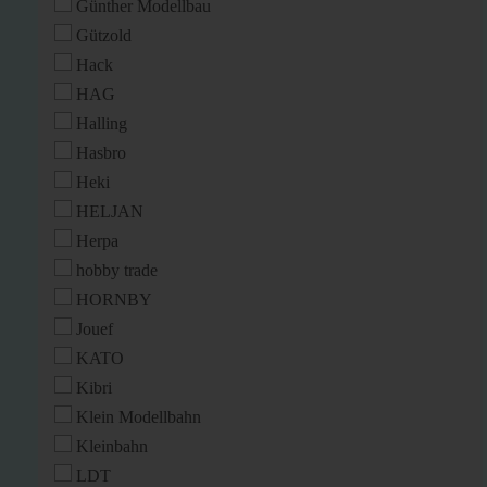
Günther Modellbau
Gützold
Hack
HAG
Halling
Hasbro
Heki
HELJAN
Herpa
hobby trade
HORNBY
Jouef
KATO
Kibri
Klein Modellbahn
Kleinbahn
LDT