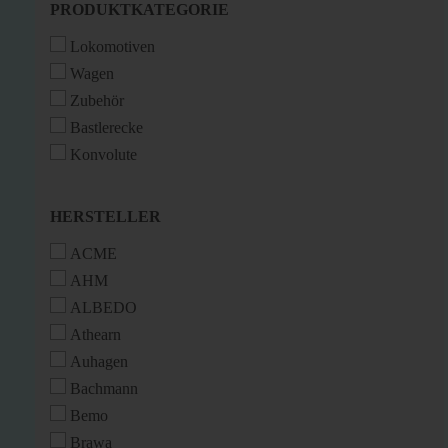
PRODUKTKATEGORIE
PRODUKTKATEGORIE
Lokomotiven
Wagen
Zubehör
Bastlerecke
Konvolute
HERSTELLER
HERSTELLER
ACME
AHM
ALBEDO
Athearn
Auhagen
Bachmann
Bemo
Brawa