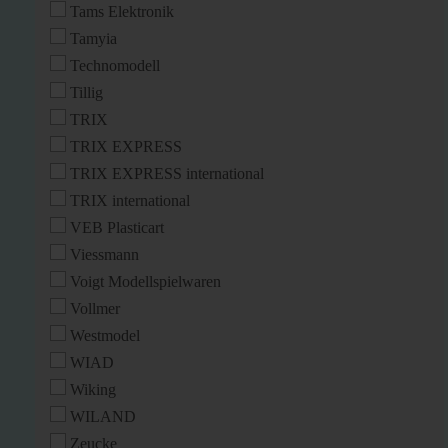
Tams Elektronik
Tamyia
Technomodell
Tillig
TRIX
TRIX EXPRESS
TRIX EXPRESS international
TRIX international
VEB Plasticart
Viessmann
Voigt Modellspielwaren
Vollmer
Westmodel
WIAD
Wiking
WILAND
Zeucke