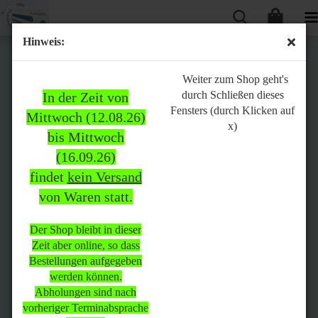
Hinweis:
Bitte
Weiter zum Shop geht's
durch Schließen dieses
In der Zeit von
beachten:
Fensters (durch Klicken auf
Mittwoch (12.08.26)
x)
bis Mittwoch
(16.09.26)
In der Zeit von Mittwoch
findet
kein Versand
(12.08.26) bis Mittwoch
von Waren statt.
(16.09.26)
findet
kein Versand
von Waren
statt.
Der Shop bleibt in dieser
Zeit aber online, so dass
Der Shop bleibt in dieser Zeit
Bestellungen aufgegeben
aber online, so dass
werden können.
Bestellungen aufgegeben
Abholungen sind nach
werden können.
vorheriger Terminabsprache