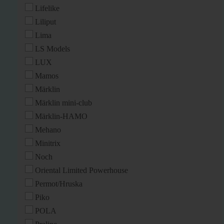
Lifelike
Liliput
Lima
LS Models
LUX
Mamos
Märklin
Märklin mini-club
Märklin-HAMO
Mehano
Minitrix
Noch
Oriental Limited Powerhouse
Permot/Hruska
Piko
POLA