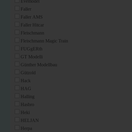
Evemodel
Faller
Faller AMS
Faller Hitcar
Fleischmann
Fleischmann Magic Train
FUGgERth
GT Modelli
Günther Modellbau
Gützold
Hack
HAG
Halling
Hasbro
Heki
HELJAN
Herpa