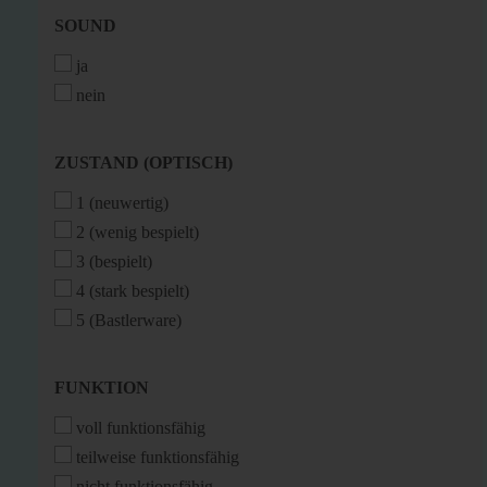
SOUND
SOUND
ja
nein
ZUSTAND
ZUSTAND (OPTISCH)
(OPTISCH)
1 (neuwertig)
2 (wenig bespielt)
3 (bespielt)
4 (stark bespielt)
5 (Bastlerware)
FUNKTION
FUNKTION
voll funktionsfähig
teilweise funktionsfähig
nicht funktionsfähig