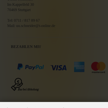
Im Kappelfeld 30
70469 Stuttgart
Tel: 0711 / 817 89 67
Mail: uu.schneider@t-online.de
BEZAHLEN MI
T
WIR VERSENDEN MIT