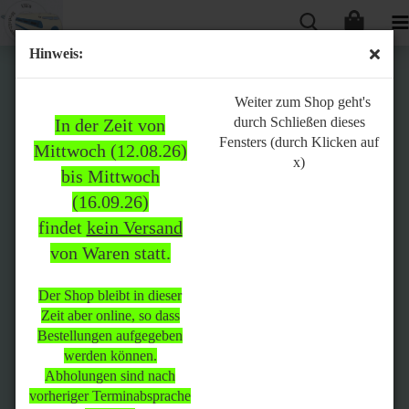
Hinweis:
Bitte
Weiter zum Shop geht's
durch Schließen dieses
In der Zeit von
beachten:
Fensters (durch Klicken auf
Mittwoch (12.08.26)
x)
bis Mittwoch
(16.09.26)
In der Zeit von Mittwoch
findet
kein Versand
(12.08.26) bis Mittwoch
von Waren statt.
(16.09.26)
findet
kein Versand
von Waren
statt.
Der Shop bleibt in dieser
Zeit aber online, so dass
Der Shop bleibt in dieser Zeit
Bestellungen aufgegeben
aber online, so dass
werden können.
Bestellungen aufgegeben
Abholungen sind nach
werden können.
vorheriger Terminabsprache