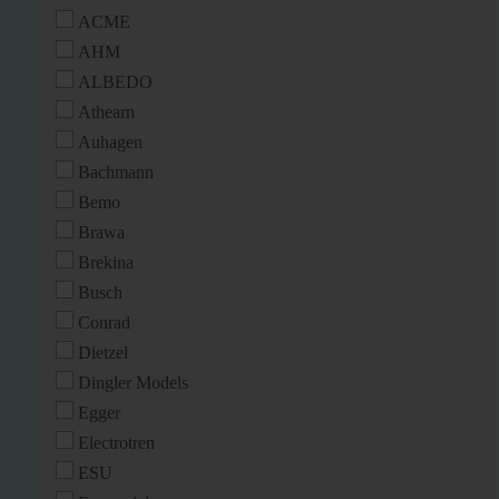
ACME
AHM
ALBEDO
Athearn
Auhagen
Bachmann
Bemo
Brawa
Brekina
Busch
Conrad
Dietzel
Dingler Models
Egger
Electrotren
ESU