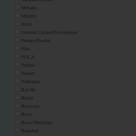
Mehano
Minitrix
Noch
Oriental Limited Powerhouse
Permot/Hruska
Piko
POLA
Praline
Primex
Pullmann
Rai-Mo
Rietze
Rivarossi
Roco
Roco Minitrains
Rokuhan