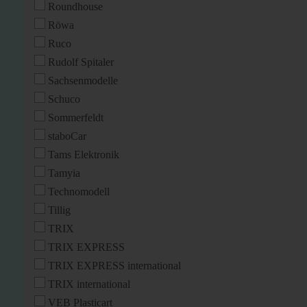
Roundhouse
Röwa
Ruco
Rudolf Spitaler
Sachsenmodelle
Schuco
Sommerfeldt
staboCar
Tams Elektronik
Tamyia
Technomodell
Tillig
TRIX
TRIX EXPRESS
TRIX EXPRESS international
TRIX international
VEB Plasticart