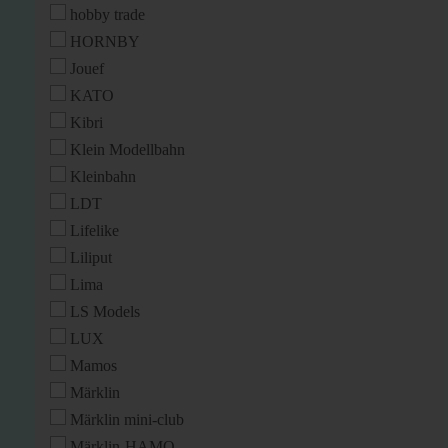
hobby trade
HORNBY
Jouef
KATO
Kibri
Klein Modellbahn
Kleinbahn
LDT
Lifelike
Liliput
Lima
LS Models
LUX
Mamos
Märklin
Märklin mini-club
Märklin-HAMO