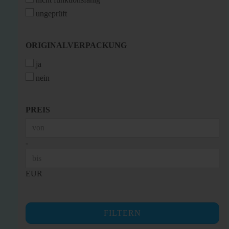
ungeprüft
ORIGINALVERPACKUNG
ORIGINALVERPACKUNG
ja
nein
PREIS
PREIS
Preis bis
-
EUR
FILTERN