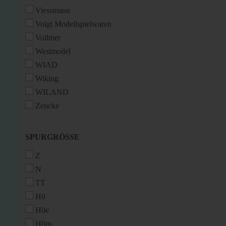
Viessmann
Voigt Modellspielwaren
Vollmer
Westmodel
WIAD
Wiking
WILAND
Zeucke
SPURGRÖSSE
SPURGRÖSSE
Z
N
TT
H0
H0e
H0m