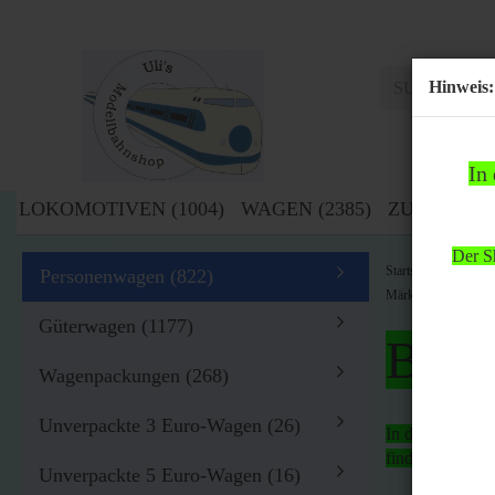
Hinweis:
In
LOKOMOTIVEN (1004)
WAGEN (2385)
ZUBEHÖR (
Der Sh
»
Startseite
Wag
Personenwagen (822)
Märklin H0 4210 Pe
Güterwagen (1177)
Bitte
Wagenpackungen (268)
Unverpackte 3 Euro-Wagen (26)
In der Zeit von
findet
kein Ver
Unverpackte 5 Euro-Wagen (16)