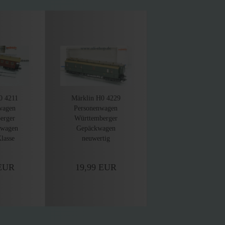
0 4211
Märklin H0 4229
wagen
Personenwagen
erger
Württemberger
gwagen
Gepäckwagen
lasse
neuwertig
tig
Wechselstrom OVP
rom OVP
 EUR
19,99 EUR