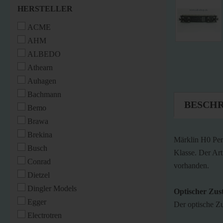
HERSTELLER
HERSTELLER
ACME
AHM
ALBEDO
Athearn
Auhagen
Bachmann
BESCH
Bemo
Brawa
Brekina
Märklin H0 Per
Busch
Klasse. Der Art
Conrad
vorhanden.
Dietzel
Dingler Models
Optischer Zus
Egger
Der optische Zu
Electrotren