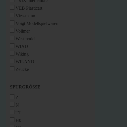
TRIX international
VEB Plasticart
Viessmann
Voigt Modellspielwaren
Vollmer
Westmodel
WIAD
Wiking
WILAND
Zeucke
SPURGRÖSSE
SPURGRÖSSE
Z
N
TT
H0