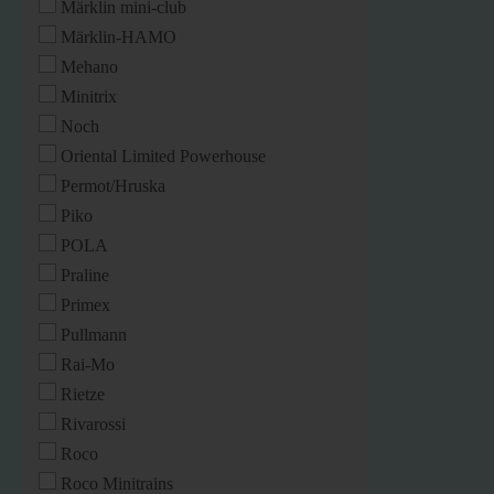
Märklin mini-club
Märklin-HAMO
Mehano
Minitrix
Noch
Oriental Limited Powerhouse
Permot/Hruska
Piko
POLA
Praline
Primex
Pullmann
Rai-Mo
Rietze
Rivarossi
Roco
Roco Minitrains