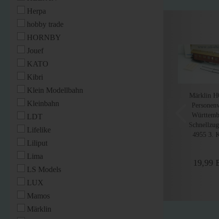
Herpa
hobby trade
HORNBY
Jouef
KATO
Kibri
Klein Modellbahn
Märklin H
Kleinbahn
Personen
Württemb
LDT
Schnellzu
Lifelike
4955 3. K
Liliput
neuwer
Wechselst
Lima
19,99
LS Models
LUX
Mamos
Märklin