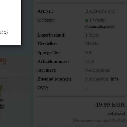
önnen.
Art.Nr.:
BR2501018172
Lieferzeit:
1 Woche
(Ausland abweichend)
uf x)
Lagerbestand:
1
Stück
Hersteller:
Märklin
Spurgröße:
H0
Artikelnummer:
4210
Stromart:
Wechselstrom
Zustand (optisch):
1 (neuwertig)
Info
OVP:
ja
19,99 EUR
zzgl. Versand
Differenzbesteuerung nach § 25 a UStG