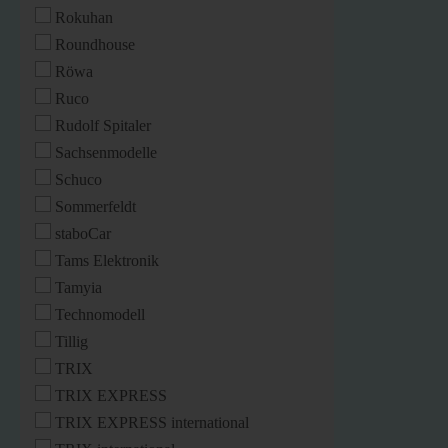
Rokuhan
Roundhouse
Röwa
Ruco
Rudolf Spitaler
Sachsenmodelle
Schuco
Sommerfeldt
staboCar
Tams Elektronik
Tamyia
Technomodell
Tillig
TRIX
TRIX EXPRESS
TRIX EXPRESS international