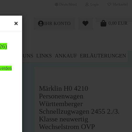
Deutschland
Login
Merkzettel
0,00 EUR
IHR KONTO
26)
E%
ÜBER UNS
LINKS
ANKAUF
ERLÄUTERUNGEN
 werden
VP
Märklin H0 4210
Personenwagen
Württemberger
Schnellzugwagen 2455 2./3.
Klasse neuwertig
Wechselstrom OVP