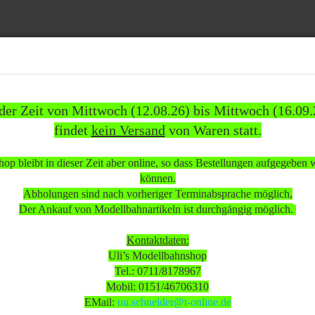
Suche...
 der Zeit von Mittwoch (12.08.26) bis Mittwoch (16.09.
findet
kein Versand
von Waren statt.
1837)
WEITERE
INFOS
KUNDEN
%SAL
op bleibt in dieser Zeit aber online, so dass Bestellungen aufgegeben
»
»
en
Personenwagen
können.
rsonenwagen Württemberger Schnellzugwagen 2455 2./3. Klasse neuwertig Wechselstrom O
Abholungen sind nach vorheriger Terminabsprache möglich,
Der Ankauf von Modellbahnartikeln ist durchgängig möglich.
 beachten:
Kontaktdaten:
Uli’s Modellbahnshop
Tel.: 0711/8178967
 Mittwoch (12.08.26) bis Mittwoch (16.09.26)
Mobil: 0151/46706310
sand
von Waren statt.
EMail:
uu.schneider@t-online.de