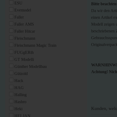
ESU
Bitte beachten
Evemodel
Da wir den Art
Faller
einen Artikel ex
Faller AMS
Modell zeigen u
beschriebenen Z
Faller Hitcar
Gebrauchsspure
Fleischmann
Originalverpac
Fleischmann Magic Train
FUGgERth
GT Modelli
WARNHINWE
Günther Modellbau
Achtung! Nicht
Gützold
Hack
HAG
Halling
Hasbro
Kunden, welch
Heki
HELJAN