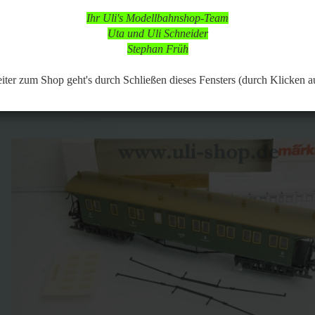
 in dieser Zeit aber online, so dass Bestellungen aufgegeben werden k
Ihr Uli's Modellbahnshop-Team
d nach vorheriger Terminabsprache möglich,
Uta und Uli Schneider
 Modellbahnartikeln ist durchgängig möglich.
Stephan Früh
822
Artikel in dieser Kategorie
 zurück
weiter »
Letzter »
er zum Shop geht's durch Schließen dieses Fensters (durch Klicken a