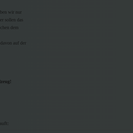
aben wir nur
er sollen das
rechen dem
davon auf der
lzeug!
auft: