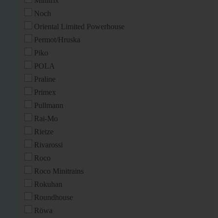
Minitrix
Noch
Oriental Limited Powerhouse
Permot/Hruska
Piko
POLA
Praline
Primex
Pullmann
Rai-Mo
Rietze
Rivarossi
Roco
Roco Minitrains
Rokuhan
Roundhouse
Röwa