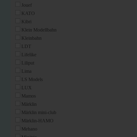
Jouef
KATO
Kibri
Klein Modellbahn
Kleinbahn
LDT
Lifelike
Liliput
Lima
LS Models
LUX
Mamos
Märklin
Märklin mini-club
Märklin-HAMO
Mehano