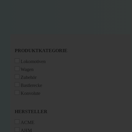
PRODUKTKATEGORIE
PRODUKTKATEGORIE
Lokomotiven
Wagen
Zubehör
Bastlerecke
Konvolute
HERSTELLER
HERSTELLER
ACME
AHM