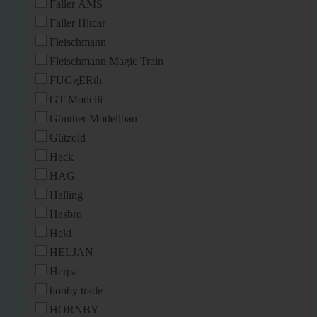
Faller AMS
Faller Hitcar
Fleischmann
Fleischmann Magic Train
FUGgERth
GT Modelli
Günther Modellbau
Gützold
Hack
HAG
Halling
Hasbro
Heki
HELJAN
Herpa
hobby trade
HORNBY