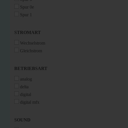
Spur 0e
Spur 1
STROMART
STROMART
Wechselstrom
Gleichstrom
BETRIEBSART
BETRIEBSART
analog
delta
digital
digital mfx
SOUND
SOUND