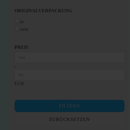
ORIGINALVERPACKUNG
ORIGINALVERPACKUNG
ja
nein
PREIS
PREIS
Preis bis
-
EUR
FILTERN
ZURÜCKSETZEN