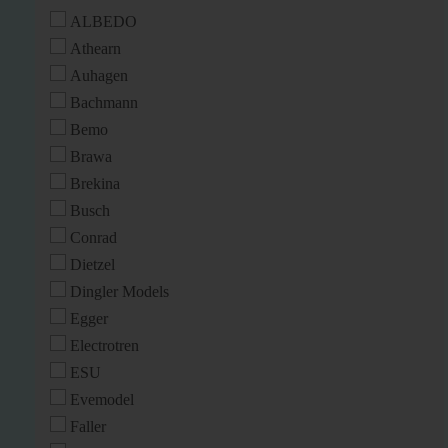
ALBEDO
Athearn
Auhagen
Bachmann
Bemo
Brawa
Brekina
Busch
Conrad
Dietzel
Dingler Models
Egger
Electrotren
ESU
Evemodel
Faller