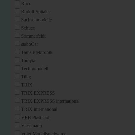
Ruco
Rudolf Spitaler
Sachsenmodelle
Schuco
Sommerfeldt
staboCar
Tams Elektronik
Tamyia
Technomodell
Tillig
TRIX
TRIX EXPRESS
TRIX EXPRESS international
TRIX international
VEB Plasticart
Viessmann
Voigt Modellspielwaren