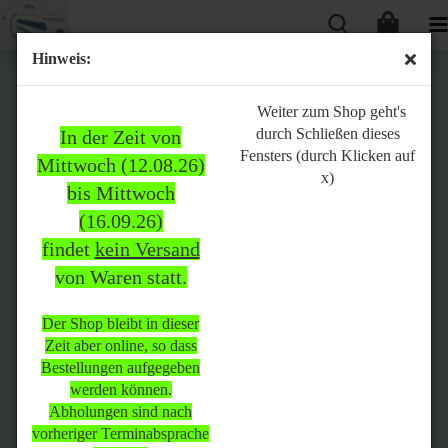
Hinweis:
Bitte
Weiter zum Shop geht's
durch Schließen dieses
In der Zeit von
beachten:
Fensters (durch Klicken auf
Mittwoch (12.08.26)
x)
bis Mittwoch
(16.09.26)
In der Zeit von Mittwoch
findet
kein Versand
(12.08.26) bis Mittwoch
von Waren statt.
(16.09.26)
findet
kein Versand
von Waren
statt.
Der Shop bleibt in dieser
Zeit aber online, so dass
Der Shop bleibt in dieser Zeit
Bestellungen aufgegeben
aber online, so dass
werden können.
Bestellungen aufgegeben
Abholungen sind nach
werden können.
vorheriger Terminabsprache