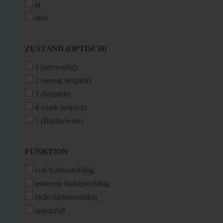
ja
nein
ZUSTAND
ZUSTAND (OPTISCH)
(OPTISCH)
1 (neuwertig)
2 (wenig bespielt)
3 (bespielt)
4 (stark bespielt)
5 (Bastlerware)
FUNKTION
FUNKTION
voll funktionsfähig
teilweise funktionsfähig
nicht funktionsfähig
ungeprüft